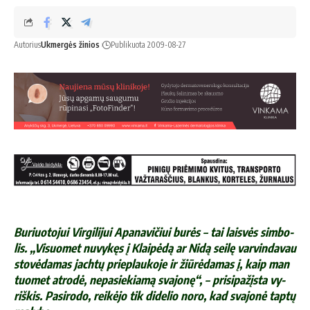
Autorius
Ukmergės žinios
Publikuota 2009-08-27
Bu­riuo­to­jui Vir­gi­li­jui Apa­na­vi­čiui bu­rės – tai lais­vės sim­bo­
lis. „Vi­suo­met nu­vy­kęs į Klai­pė­dą ar Ni­dą sei­lę var­vin­da­vau
sto­vė­da­mas jach­tų prie­plau­ko­je ir žiū­rė­da­mas į, kaip man
tuo­met at­ro­dė, ne­pa­sie­kia­mą sva­jo­nę“, – pri­si­pa­žįs­ta vy­
riš­kis. Pa­si­ro­do, rei­kė­jo tik di­de­lio no­ro, kad sva­jo­nė tap­tų