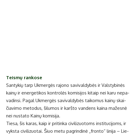
Teis­mų ran­ko­se
San­ty­kių tarp Uk­mer­gės ra­jo­no sa­vi­val­dy­bės ir Vals­ty­bi­nės
kai­nų ir ener­ge­ti­kos kon­tro­lės ko­mi­si­jos ki­taip nei ka­ru ne­pa­
va­din­si. Pa­gal Uk­mer­gės sa­vi­val­dy­bės tai­ko­mus kai­nų skai­
čia­vi­mo me­to­dus, ši­lu­mos ir karš­to van­dens kai­na ma­žes­nė
nei nu­sta­to Kai­nų ko­mi­si­ja.
Tie­sa, šis ka­ras, kaip ir pri­tin­ka ci­vi­li­zuo­toms ins­ti­tu­ci­joms, ir
vyks­ta ci­vi­li­zuo­tai. Šiuo me­tu pa­grin­di­nė „fron­to“ li­ni­ja – Lie­