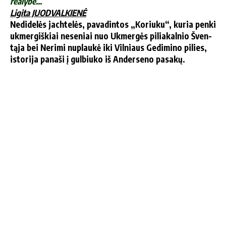
re­a­ly­be…
Li­gi­ta JUODVALKIENĖ
Ne­di­de­lės jach­te­lės, pa­va­din­tos „Ko­riu­ku“, ku­ria pen­ki
uk­mer­giš­kiai ne­se­niai nuo Uk­mer­gės pi­lia­kal­nio Šven­
tą­ja bei Ne­ri­mi nu­plau­kė iki Vil­niaus Ge­di­mi­no pi­lies,
is­to­ri­ja pa­na­ši į gul­biu­ko iš An­der­se­no pa­sa­kų.