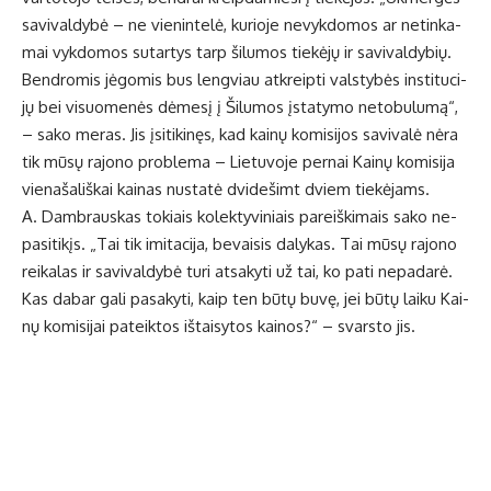
sa­vi­val­dy­bė – ne vie­nin­te­lė, ku­rio­je ne­vyk­do­mos ar ne­tin­ka­
mai vyk­do­mos su­tar­tys tarp ši­lu­mos tie­kė­jų ir sa­vi­val­dy­bių.
Ben­dro­mis jė­go­mis bus leng­viau at­kreip­ti vals­ty­bės ins­ti­tu­ci­
jų bei vi­suo­me­nės dė­me­sį į Ši­lu­mos įsta­ty­mo ne­to­bu­lu­mą“,
– sa­ko me­ras. Jis įsi­ti­ki­nęs, kad kai­nų ko­mi­si­jos sa­vi­va­lė nė­ra
tik mū­sų ra­jo­no pro­ble­ma – Lie­tu­vo­je per­nai Kai­nų ko­mi­si­ja
vie­na­ša­liš­kai kai­nas nu­sta­tė dvi­de­šimt dviem tie­kė­jams.
A. Damb­raus­kas to­kiais ko­lek­ty­vi­niais pa­reiš­ki­mais sa­ko ne­
pa­si­ti­kįs. „Tai tik imi­ta­ci­ja, be­vai­sis da­ly­kas. Tai mū­sų ra­jo­no
rei­ka­las ir sa­vi­val­dy­bė tu­ri at­sa­ky­ti už tai, ko pa­ti ne­pa­da­rė.
Kas da­bar ga­li pa­sa­ky­ti, kaip ten bū­tų bu­vę, jei bū­tų lai­ku Kai­
nų ko­mi­si­jai pa­teik­tos iš­tai­sy­tos kai­nos?“ – svars­to jis.