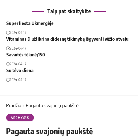
Taip pat skaitykite
Superfiesta Ukmergėje
2024-04-17
Vitaminas D užtikrina didesnę tikimybę išgyventi vėžio atveju
2024-04-17
Savaitės tėkmėj150
2024-04-17
Su tėvo diena
2024-04-17
Pradžia
»
Pa­gau­ta sva­jo­nių paukš­tė
ARCHYVAS
Pa­gau­ta sva­jo­nių paukš­tė