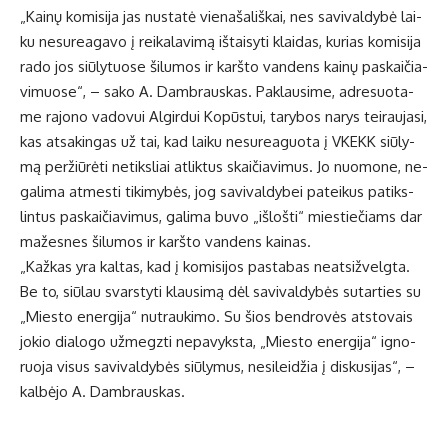
„Kai­nų ko­mi­si­ja jas nu­sta­tė vie­na­ša­liš­kai, nes sa­vi­val­dy­bė lai­
ku ne­su­re­a­ga­vo į rei­ka­la­vi­mą iš­tai­sy­ti klai­das, ku­rias ko­mi­si­ja
ra­do jos siū­ly­tuo­se ši­lu­mos ir karš­to van­dens kainų pa­skai­čia­
vi­muo­se“, – sa­ko A. Damb­raus­kas. Pa­klau­si­me, ad­re­suo­ta­
me ra­jo­no va­do­vui Al­gir­dui Ko­pūs­tui, ta­ry­bos na­rys tei­rau­ja­si,
kas at­sa­kin­gas už tai, kad lai­ku ne­su­re­a­guo­ta į VKEKK siū­ly­
mą per­žiū­rė­ti ne­tiks­liai at­lik­tus skai­čia­vi­mus. Jo nuo­mo­ne, ne­
ga­li­ma at­mes­ti ti­ki­my­bės, jog sa­vi­val­dy­bei pa­tei­kus pa­tiks­
lin­tus pa­skai­čia­vi­mus, ga­li­ma bu­vo „iš­loš­ti“ mies­tie­čiams dar
ma­žes­nes ši­lu­mos ir karš­to van­dens kai­nas.
„Kaž­kas yra kal­tas, kad į ko­mi­si­jos pa­sta­bas neat­si­žvelg­ta.
Be to, siū­lau svars­ty­ti klau­si­mą dėl sa­vi­val­dy­bės su­tar­ties su
„Mies­to ener­gi­ja“ nu­trau­ki­mo. Su šios ben­dro­vės at­sto­vais
jo­kio dia­lo­go už­megz­ti ne­pa­vyks­ta, „Mies­to ener­gi­ja“ ig­no­
ruo­ja vi­sus sa­vi­val­dy­bės siū­ly­mus, ne­si­lei­džia į dis­ku­si­jas“, –
kal­bė­jo A. Damb­raus­kas.