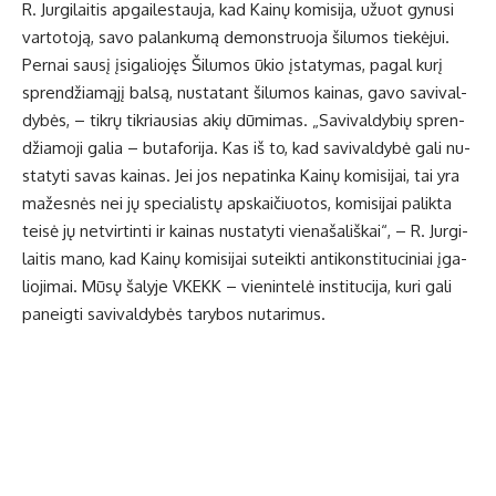
R. Jur­gi­lai­tis ap­gai­les­tau­ja, kad Kai­nų ko­mi­si­ja, užuot gy­nu­si
var­to­to­ją, sa­vo pa­lan­ku­mą de­monst­ruo­ja ši­lu­mos tie­kė­jui.
Per­nai sau­sį įsi­ga­lio­jęs Ši­lu­mos ūkio įsta­ty­mas, pa­gal ku­rį
spren­džia­mą­jį bal­są, nu­sta­tant ši­lu­mos kai­nas, ga­vo sa­vi­val­
dy­bės, – tik­rų tik­riau­sias akių dū­mi­mas. „Sa­vi­val­dy­bių spren­
džia­mo­ji ga­lia – bu­ta­fo­ri­ja. Kas iš to, kad sa­vi­val­dy­bė ga­li nu­
sta­ty­ti sa­vas kai­nas. Jei jos ne­pa­tin­ka Kai­nų ko­mi­si­jai, tai yra
ma­žes­nės nei jų spe­cia­lis­tų ap­skai­čiuo­tos, ko­mi­si­jai pa­lik­ta
tei­sė jų ne­tvir­tin­ti ir kai­nas nu­sta­ty­ti vie­na­ša­liš­kai“, – R. Jur­gi­
lai­tis ma­no, kad Kai­nų ko­mi­si­jai su­teik­ti an­ti­kons­ti­tu­ci­niai įga­
lio­ji­mai. Mū­sų ša­ly­je VKEKK – vie­nin­te­lė ins­ti­tu­ci­ja, ku­ri ga­li
pa­neig­ti sa­vi­val­dy­bės ta­ry­bos nu­ta­ri­mus.