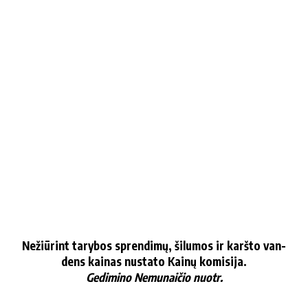
Ne­žiū­rint ta­ry­bos spren­di­mų, ši­lu­mos ir karš­to van­
dens kai­nas nu­sta­to Kai­nų ko­mi­si­ja.
Ge­di­mi­no Ne­mu­nai­čio nuotr.