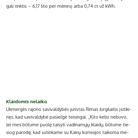
ga­li rink­tis – 6,17 li­to per mė­ne­sį ar­ba 0,74 ct už kWh.
Klai­do­mis ne­lai­ko
Uk­mer­gės ra­jo­no sa­vi­val­dy­bės ju­ris­tas Ri­mas Jur­gi­lai­tis įsi­ti­ki­
nęs, kad sa­vi­val­dy­bė pa­si­el­gė tei­sin­gai. „Ki­to ke­lio ne­bu­vo.
Jei mes bū­tu­me puo­lę tai­sy­ti va­di­na­mų­jų klai­dų, bū­tu­me tie­
siog pa­ro­dę, kad su­tin­ka­me su Kai­nų ko­mi­si­jos tai­ko­ma me­