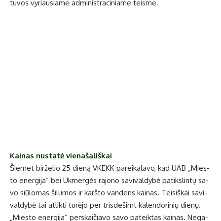
tu­vos vy­riau­sia­me ad­mi­nist­ra­ci­nia­me teis­me.
Kai­nas nu­sta­tė vie­na­ša­liš­kai
Šie­met bir­že­lio 25 die­ną VKEKK pa­rei­ka­la­vo, kad UAB „Mies­
to ener­gi­ja“ bei Uk­mer­gės ra­jo­no sa­vi­val­dy­bė pa­tiks­lin­tų sa­
vo siū­lo­mas ši­lu­mos ir karš­to van­dens kai­nas. Tei­siš­kai sa­vi­
val­dy­bė tai at­lik­ti tu­rė­jo per tris­de­šimt ka­len­do­ri­nių die­nų.
„Mies­to ener­gi­ja“ per­skai­čia­vo sa­vo pa­teik­tas kai­nas. Ne­ga­