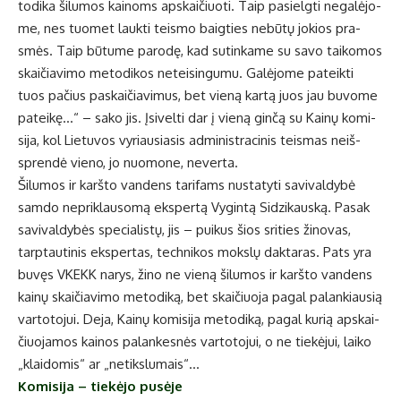
to­di­ka ši­lu­mos kai­noms ap­skai­čiuo­ti. Taip pa­si­elg­ti ne­ga­lė­jo­
me, nes tuo­met lauk­ti teis­mo baig­ties ne­bū­tų jo­kios pra­
smės. Taip bū­tu­me pa­ro­dę, kad su­tin­ka­me su sa­vo tai­ko­mos
skai­čia­vi­mo me­to­di­kos ne­tei­sin­gu­mu. Ga­lė­jo­me pa­teik­ti
tuos pa­čius pa­skai­čia­vi­mus, bet vie­ną kar­tą juos jau bu­vo­me
pa­tei­kę…“ – sa­ko jis. Įsi­vel­ti dar į vie­ną gin­čą su Kai­nų ko­mi­
si­ja, kol Lie­tu­vos vy­riau­sia­sis ad­mi­nist­ra­ci­nis teis­mas ne­iš­
spren­dė vie­no, jo nuo­mo­ne, ne­ver­ta.
Ši­lu­mos ir karš­to van­dens ta­ri­fams nu­sta­ty­ti sa­vi­val­dy­bė
sam­do ne­pri­klau­so­mą eks­per­tą Vy­gin­tą Si­dzi­kaus­ką. Pa­sak
sa­vi­val­dy­bės spe­cia­lis­tų, jis – pui­kus šios sri­ties ži­no­vas,
tarp­tau­ti­nis eks­per­tas, tech­ni­kos moks­lų dak­ta­ras. Pats yra
bu­vęs VKEKK na­rys, ži­no ne vie­ną ši­lu­mos ir karš­to van­dens
kai­nų skai­čia­vi­mo me­to­di­ką, bet skai­čiuo­ja pa­gal pa­lan­kiau­sią
var­to­to­jui. De­ja, Kai­nų ko­mi­si­ja me­to­di­ką, pa­gal ku­rią ap­skai­
čiuo­ja­mos kai­nos pa­lan­kes­nės var­to­to­jui, o ne tie­kė­jui, lai­ko
„klai­do­mis“ ar „ne­tiks­lu­mais“…
Ko­mi­si­ja – tie­kė­jo pu­sė­je