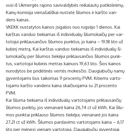
vu­si iš Uk­mer­gės ra­jo­no sa­vi­val­dy­bės rei­ka­lau­tų pa­tiks­li­ni­mų,
Kai­nų ko­mi­si­ja vie­na­ša­liš­kai nu­sta­tė ši­lu­mos ir karš­to van­
dens kai­nas.
VKEKK nu­sta­ty­tos kai­nos įsi­ga­lios nuo rug­sė­jo 1 die­nos. Kai
karš­tas van­duo tie­kia­mas iš in­di­vi­du­a­lių ši­lu­mo­kai­čių per var­
to­to­jui pri­klau­san­čius ši­lu­mos punk­tus, jo kai­na – 19,18 li­to už
ku­bi­nį met­rą. Kai karš­tas van­duo tie­kia­mas iš in­di­vi­du­a­lių ši­
lu­mo­kai­čių per ši­lu­mos tie­kė­jui pri­klau­san­čius ši­lu­mos punk­
tus, var­to­to­jui ku­bi­nis met­ras kai­nuos 19,63 li­to. Šios kai­nos
nu­ro­dy­tos be pri­dė­ti­nės ver­tės mo­kes­čio. Dau­gia­bu­čių na­mų
gy­ven­to­jams bus tai­ko­mas 9 pro­cen­tų PVM. Ki­tiems var­to­
to­jams karš­to van­dens kai­na skai­čiuo­ja­ma su 21 pro­cen­to
PVM.
Kai ši­lu­ma tie­kia­ma iš in­di­vi­du­a­lių var­to­to­jams pri­klau­san­čių
ši­lu­mos punk­tų, jos vie­na­na­rė kai­na 26,74 ct už kWh. Kai ši­lu­
mos punk­tai pri­klau­so ši­lu­mos tie­kė­jui, vie­na­na­rė jos kai­na
27,21 ct už kWh. Ši­lu­mos par­da­vi­mo var­to­to­jams kai­na – 6,17
li­to per mė­ne­sį vie­nam var­to­to­jui. Dau­gia­bu­čių gy­ven­to­jai