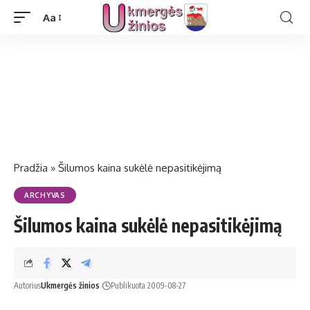
Aa
Pradžia
»
Šilu­mos kai­na su­kė­lė ne­pa­si­ti­kė­ji­mą
ARCHYVAS
Šilu­mos kai­na su­kė­lė ne­pa­si­ti­kė­ji­mą
Autorius
Ukmergės žinios
Publikuota 2009-08-27