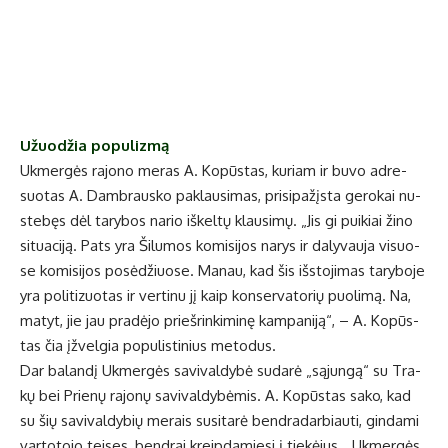
Užuo­džia po­pu­liz­mą
Uk­mer­gės ra­jo­no me­ras A. Ko­pūs­tas, ku­riam ir bu­vo ad­re­
suo­tas A. Damb­raus­ko pa­klau­si­mas, pri­si­pa­žįs­ta ge­ro­kai nu­
ste­bęs dėl ta­ry­bos na­rio iš­kel­tų klau­si­mų. „Jis gi pui­kiai ži­no
si­tu­a­ci­ją. Pats yra Ši­lu­mos ko­mi­si­jos na­rys ir da­ly­vau­ja vi­suo­
se ko­mi­si­jos po­sė­džiuo­se. Ma­nau, kad šis iš­sto­ji­mas ta­ry­bo­je
yra po­li­ti­zuo­tas ir ver­ti­nu jį kaip kon­ser­va­to­rių puo­li­mą. Na,
ma­tyt, jie jau pra­dė­jo prieš­rin­ki­mi­nę kam­pa­ni­ją“, – A. Ko­pūs­
tas čia įžvel­gia po­pu­lis­ti­nius me­to­dus.
Dar ba­lan­dį Uk­mer­gės sa­vi­val­dy­bė su­da­rė „są­jun­gą“ su Tra­
kų bei Prie­nų ra­jo­nų sa­vi­val­dy­bė­mis. A. Ko­pūs­tas sa­ko, kad
su šių sa­vi­val­dy­bių me­rais su­si­ta­rė ben­dra­dar­biau­ti, gin­da­mi
var­to­to­jo tei­ses, ben­drai kreip­da­mie­si į tie­kė­jus. „Uk­mer­gės