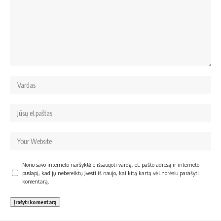
Noriu savo interneto naršyklėje išsaugoti vardą, el. pašto adresą ir interneto
puslapį, kad jų nebereiktų įvesti iš naujo, kai kitą kartą vėl norėsiu parašyti
komentarą.