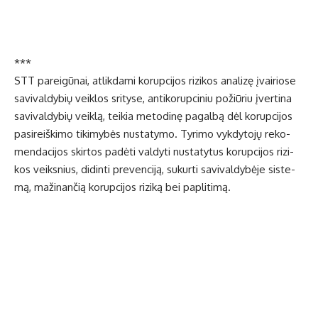
***
STT pa­rei­gū­nai, at­lik­da­mi ko­rup­ci­jos ri­zi­kos ana­li­zę įvai­rio­se
sa­vi­val­dy­bių veik­los sri­ty­se, an­ti­ko­rup­ci­niu po­žiū­riu įver­ti­na
sa­vi­val­dy­bių veik­lą, tei­kia me­to­di­nę pa­gal­bą dėl ko­rup­ci­jos
pa­si­reiš­ki­mo ti­ki­my­bės nu­sta­ty­mo. Ty­ri­mo vyk­dy­to­jų re­ko­
men­da­ci­jos skir­tos pa­dė­ti val­dy­ti nu­sta­ty­tus ko­rup­ci­jos ri­zi­
kos veiks­nius, di­din­ti pre­ven­ci­ją, su­kur­ti sa­vi­val­dy­bė­je sis­te­
mą, ma­ži­nan­čią ko­rup­ci­jos ri­zi­ką bei pa­pli­ti­mą.