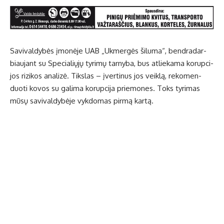
Sa­vi­val­dy­bės įmo­nė­je UAB „Uk­mer­gės ši­lu­ma“, ben­dra­dar­
biau­jant su Spe­cia­lių­jų ty­ri­mų tar­ny­ba, bus at­lie­ka­ma ko­rup­ci­
jos ri­zi­kos ana­li­zė. Tiks­las – įver­ti­nus jos veik­lą, re­ko­men­
duo­ti ko­vos su ga­li­ma ko­rup­ci­ja prie­mo­nes. Toks ty­ri­mas
mū­sų sa­vi­val­dy­bė­je vyk­do­mas pir­mą kar­tą.