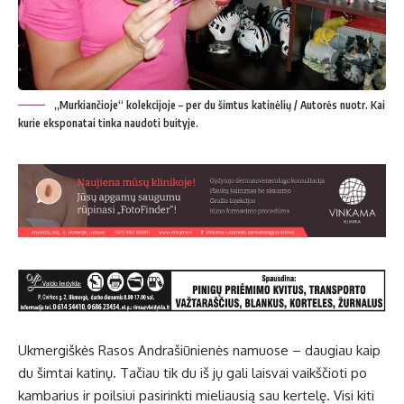
„Murkiančioje“ kolekcijoje – per du šimtus katinėlių / Autorės nuotr. Kai
kurie eksponatai tinka naudoti buityje.
Uk­mer­giš­kės Ra­sos An­dra­šiū­nie­nės na­muo­se – dau­giau kaip
du šim­tai ka­ti­nų. Ta­čiau tik du iš jų ga­li lais­vai vaikš­čio­ti po
kam­ba­rius ir po­il­siui pa­si­rink­ti mie­liau­sią sau ker­te­lę. Vi­si ki­ti