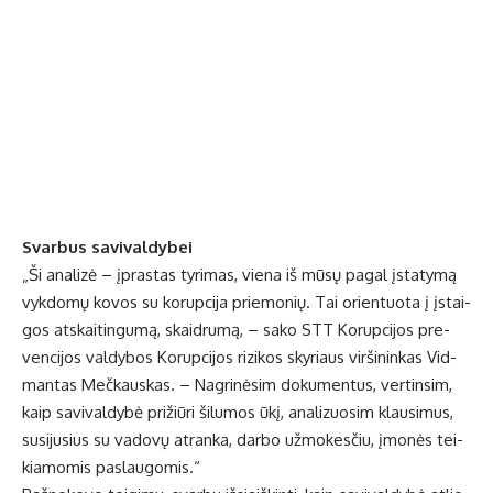
Svar­bus sa­vi­val­dy­bei
„Ši ana­li­zė – įpras­tas ty­ri­mas, vie­na iš mū­sų pa­gal įsta­ty­mą
vyk­do­mų ko­vos su ko­rup­ci­ja prie­mo­nių. Tai orien­tuo­ta į įstai­
gos at­skai­tin­gu­mą, skaid­ru­mą, – sa­ko STT Ko­rup­ci­jos pre­
ven­ci­jos val­dy­bos Ko­rup­ci­jos ri­zi­kos sky­riaus vir­ši­nin­kas Vid­
man­tas Meč­kaus­kas. – Nag­ri­nė­sim do­ku­men­tus, ver­tin­sim,
kaip sa­vi­val­dy­bė pri­žiū­ri ši­lu­mos ūkį, ana­li­zuo­sim klau­si­mus,
su­si­ju­sius su va­do­vų at­ran­ka, dar­bo už­mo­kes­čiu, įmo­nės tei­
kia­mo­mis pa­slau­go­mis.“