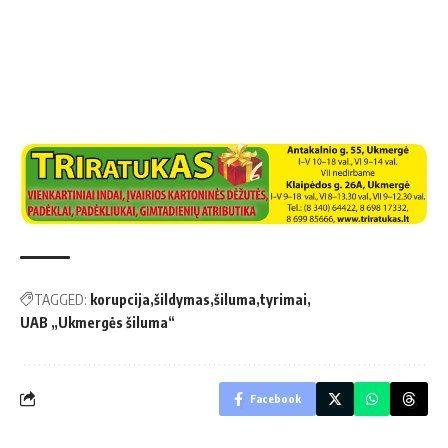
TAGGED:
korupcija
šildymas
šiluma
tyrimai
UAB „Ukmergės šiluma“
Facebook