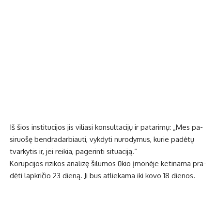
Iš šios ins­ti­tu­ci­jos jis vi­lia­si kon­sul­ta­ci­jų ir pa­ta­ri­mų: „Mes pa­
si­ruo­šę ben­dra­dar­biau­ti, vyk­dy­ti nu­ro­dy­mus, ku­rie pa­dė­tų
tvar­ky­tis ir, jei rei­kia, pa­ge­rin­ti si­tu­a­ci­ją.“
Ko­rup­ci­jos ri­zi­kos ana­li­zę ši­lu­mos ūkio įmo­nė­je ke­ti­na­ma pra­
dė­ti lap­kri­čio 23 die­ną. Ji bus at­lie­ka­ma iki ko­vo 18 die­nos.