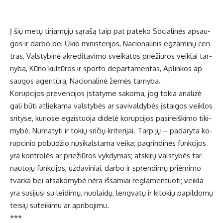
Į šių me­tų ti­ria­mų­jų są­ra­šą taip pat pa­te­ko So­cia­li­nės ap­sau­
gos ir dar­bo bei Ūkio mi­nis­te­ri­jos, Na­cio­na­li­nis eg­za­mi­nų cen­
tras, Vals­ty­bi­nė ak­re­di­ta­vi­mo svei­ka­tos prie­žiū­ros veik­lai tar­
ny­ba, Kū­no kul­tū­ros ir spor­to de­par­ta­men­tas, Ap­lin­kos ap­
sau­gos agen­tū­ra, Na­cio­na­li­nė že­mės tar­ny­ba.
Ko­rup­ci­jos pre­ven­ci­jos įsta­ty­me sa­ko­ma, jog to­kia ana­li­zė
ga­li bū­ti at­lie­ka­ma vals­ty­bės ar sa­vi­val­dy­bės įstai­gos veik­los
sri­ty­se, ku­rio­se eg­zis­tuo­ja di­de­lė ko­rup­ci­jos pa­si­reiš­ki­mo ti­ki­
my­bė. Nu­ma­ty­ti ir to­kių sri­čių kri­te­ri­jai. Tarp jų – pa­da­ry­ta ko­
rup­ci­nio po­bū­džio nu­si­kals­ta­ma vei­ka; pa­grin­di­nės funk­ci­jos
yra kon­tro­lės ar prie­žiū­ros vyk­dy­mas; at­ski­rų vals­ty­bės tar­
nau­to­jų funk­ci­jos, už­da­vi­niai, dar­bo ir spren­di­mų pri­ėmi­mo
tvar­ka bei at­sa­ko­my­bė nė­ra iš­sa­miai reg­la­men­tuo­ti; veik­la
yra su­si­ju­si su lei­di­mų, nuo­lai­dų, leng­va­tų ir ki­to­kių pa­pil­do­mų
tei­sių su­tei­ki­mu ar ap­ri­bo­ji­mu.
***