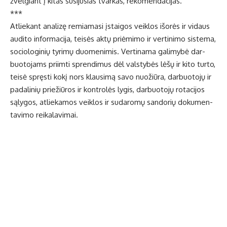
žvel­giant į ki­tas su­si­ju­sias tvar­kas, re­ko­men­da­ci­jas.
***
At­lie­kant ana­li­zę re­mia­ma­si įstai­gos veik­los iš­orės ir vi­daus
au­di­to in­for­ma­ci­ja, tei­sės ak­tų pri­ėmi­mo ir ver­ti­ni­mo sis­te­ma,
so­cio­lo­gi­nių ty­ri­mų duo­me­ni­mis. Ver­ti­na­ma ga­li­my­bė dar­
buo­to­jams pri­im­ti spren­di­mus dėl vals­ty­bės lė­šų ir ki­to tur­to,
tei­sė spręs­ti ko­kį nors klau­si­mą sa­vo nuo­žiū­ra, dar­buo­to­jų ir
pa­da­li­nių prie­žiū­ros ir kon­tro­lės ly­gis, dar­buo­to­jų ro­ta­ci­jos
są­ly­gos, at­lie­ka­mos veik­los ir su­da­ro­mų san­do­rių do­ku­men­
ta­vi­mo rei­ka­la­vi­mai.