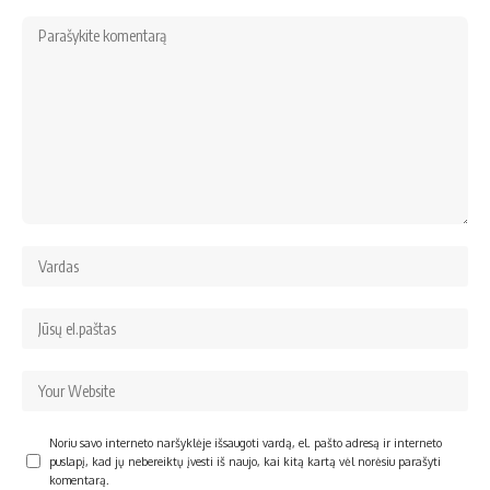
Noriu savo interneto naršyklėje išsaugoti vardą, el. pašto adresą ir interneto
puslapį, kad jų nebereiktų įvesti iš naujo, kai kitą kartą vėl norėsiu parašyti
komentarą.