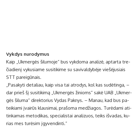
Vyk­dys nu­ro­dy­mus
Kaip „Uk­mer­gės ši­lu­mo­je“ bus vyk­do­ma ana­li­zė, ap­tar­ta tre­
čia­die­nį vy­ku­sia­me su­si­ti­ki­me su sa­vi­val­dy­bė­je vie­šė­ju­siais
STT pa­rei­gū­nais.
„Pa­sa­ky­ti de­ta­liau, kaip vi­sa tai at­ro­dys, kol kas su­dė­tin­ga, –
dar prieš šį su­si­ti­ki­mą „Uk­mer­gės ži­nioms“ sa­kė UAB „Uk­mer­
gės ši­lu­ma“ di­rek­to­rius Vy­das Pa­knys. – Ma­nau, kad bus pa­
tei­kia­mi įvai­rūs klau­si­mai, pra­šo­ma me­džia­gos. Tu­rė­da­mi ati­
tin­ka­mas me­to­di­kas, spe­cia­lis­tai ana­li­zuos, teiks iš­va­das, ku­
rias mes tu­rė­sim įgy­ven­din­ti.“