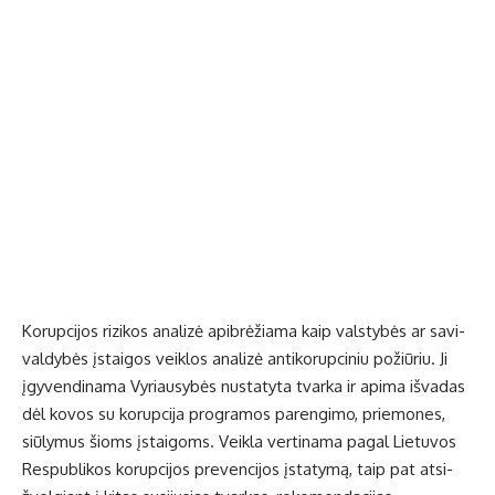
Ko­rup­ci­jos ri­zi­kos ana­li­zė api­brė­žia­ma kaip vals­ty­bės ar sa­vi­
val­dy­bės įstai­gos veik­los ana­li­zė an­ti­ko­rup­ci­niu po­žiū­riu. Ji
įgy­ven­di­na­ma Vy­riau­sy­bės nu­sta­ty­ta tvar­ka ir ap­ima iš­va­das
dėl ko­vos su ko­rup­ci­ja pro­gra­mos pa­ren­gi­mo, prie­mo­nes,
siū­ly­mus šioms įstai­goms. Veik­la ver­ti­na­ma pa­gal Lie­tu­vos
Res­pub­li­kos ko­rup­ci­jos pre­ven­ci­jos įsta­ty­mą, taip pat at­si­