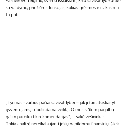
Pa­šne­ko­vo tei­gi­mu, svar­bu iš­si­aiš­kin­ti, kaip sa­vi­val­dy­bė at­lie­
ka val­dy­mo, prie­žiū­ros funk­ci­jas, ko­kias grės­mes ir ri­zi­kas ma­
to pa­ti.
„Ty­ri­mas svar­bus pa­čiai sa­vi­val­dy­bei – juk ji tu­ri at­si­skai­ty­ti
gy­ven­to­jams, to­bu­lin­da­ma veik­lą. O mes siū­lom pa­gal­bą –
ga­lim pa­teik­ti tik re­ko­men­da­ci­jas“, – sa­kė vir­ši­nin­kas.
To­kia ana­li­zė ne­rei­ka­lau­jan­ti jo­kių pa­pil­do­mų fi­nan­si­nių iš­tek­