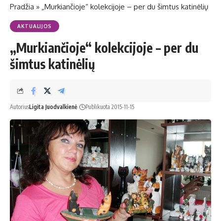
Pradžia
»
„Murkiančioje“ kolekcijoje – per du šimtus katinėlių
AKTUALIJOS
„Murkiančioje“ kolekcijoje – per du
šimtus katinėlių
Autorius
Ligita Juodvalkienė
Publikuota 2015-11-15