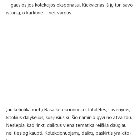
– gau­sios jos ko­lek­ci­jos eks­po­na­tai. Kiek­vie­nas iš jų tu­ri sa­vo
is­to­ri­ją, o kai ku­rie – net var­dus.
Jau ke­lio­li­ka me­tų Ra­sa ko­lek­cio­nuo­ja sta­tu­lė­les, su­ve­ny­rus,
ki­to­kius da­ly­kė­lius, su­si­ju­sius su šio na­mi­nio gy­vū­no at­vaiz­du.
Ne­sle­pia, kad rink­ti daik­tus vie­na te­ma­ti­ka reiš­kia dau­giau
nei tie­siog kaup­ti. Ko­lek­cio­nuo­ja­mų daik­tų pa­skir­tis yra ki­to­