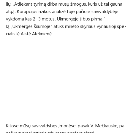
lių: „At­lie­kant ty­ri­mą dir­ba mū­sų žmo­gus, ku­ris už tai gau­na
al­gą. Ko­rup­ci­jos ri­zi­kos ana­li­zė to­je pa­čio­je sa­vi­val­dy­bė­je
vyk­do­ma kas 2–3 me­tus. Uk­mer­gė­je ji bus pir­ma.“
Ją „Uk­mer­gės ši­lu­mo­je“ at­liks mi­nė­to sky­riaus vy­riau­sio­ji spe­
cia­lis­tė Ais­tė Alek­nie­nė.
Ki­to­se mū­sų sa­vi­val­dy­bės įmo­nė­se, pa­sak V. Meč­kaus­ko, pa­