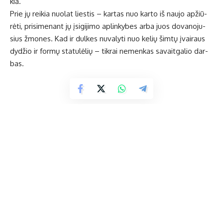
kia.
Prie jų rei­kia nuo­lat lies­tis – kar­tas nuo kar­to iš nau­jo ap­žiū­
rė­ti, pri­si­me­nant jų įsi­gi­ji­mo ap­lin­ky­bes ar­ba juos do­va­no­ju­
sius žmo­nes. Kad ir dul­kes nu­va­ly­ti nuo ke­lių šim­tų įvai­raus
dy­džio ir for­mų sta­tu­lė­lių – tik­rai ne­men­kas sa­vait­ga­lio dar­
bas.
At­ke­liau­ja iš už­sie­nio