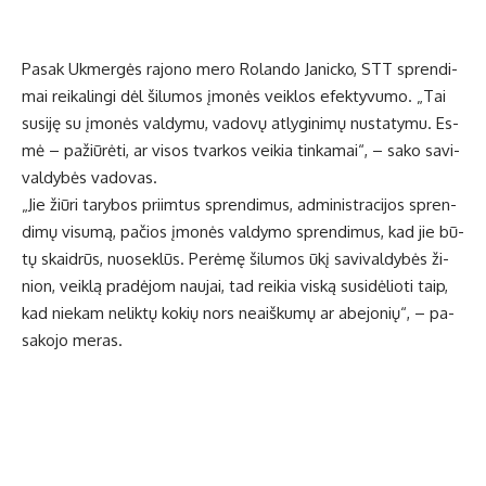
Pa­sak Uk­mer­gės ra­jo­no me­ro Ro­lan­do Ja­nic­ko, STT spren­di­
mai rei­ka­lin­gi dėl ši­lu­mos įmo­nės veik­los efek­ty­vu­mo. „Tai
su­si­ję su įmo­nės val­dy­mu, va­do­vų at­ly­gi­ni­mų nu­sta­ty­mu. Es­
mė – pa­žiū­rė­ti, ar vi­sos tvar­kos vei­kia tin­ka­mai“, – sa­ko sa­vi­
val­dy­bės va­do­vas.
„Jie žiū­ri ta­ry­bos pri­im­tus spren­di­mus, ad­mi­nist­ra­ci­jos spren­
di­mų vi­su­mą, pa­čios įmo­nės val­dy­mo spren­di­mus, kad jie bū­
tų skaid­rūs, nuo­sek­lūs. Pe­rė­mę ši­lu­mos ūkį sa­vi­val­dy­bės ži­
nion, veik­lą pra­dė­jom nau­jai, tad rei­kia vis­ką su­si­dė­lio­ti taip,
kad nie­kam ne­lik­tų ko­kių nors ne­aiš­ku­mų ar abe­jo­nių“, – pa­
sa­ko­jo me­ras.