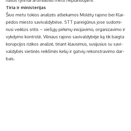
na­šūs ty­ri­mai ar­ti­miau­siu me­tu ne­pla­nuo­ja­mi.
Ti­ria ir mi­nis­te­ri­jas
Šiuo me­tu to­kios ana­li­zės at­lie­ka­mos Mo­lė­tų ra­jo­no bei Klai­
pė­dos mies­to sa­vi­val­dy­bė­se. STT pa­rei­gū­nus jo­se su­do­mi­
nu­si veik­los sri­tis – vie­šų­jų pir­ki­mų ini­ci­ja­vi­mo, or­ga­ni­za­vi­mo ir
vyk­dy­mo kon­tro­lė. Vil­niaus ra­jo­no sa­vi­val­dy­bė­je ką tik baig­ta
ko­rup­ci­jos ri­zi­kos ana­li­zė, ti­riant klau­si­mus, su­si­ju­sius su sa­vi­
val­dy­bės vie­ti­nės reikš­mės ke­lių ir gat­vių re­konst­ra­vi­mo dar­
bais.