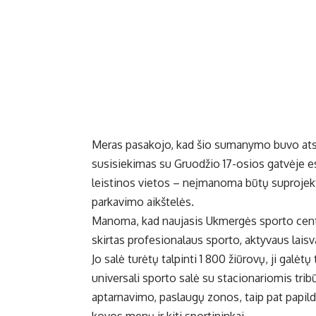
Meras pasakojo, kad šio sumanymo buvo atsisa
susisiekimas su Gruodžio 17-osios gatvėje e
leistinos vietos – neįmanoma būtų suprojekt
parkavimo aikštelės.
Manoma, kad naujasis Ukmergės sporto centr
skirtas profesionalaus sporto, aktyvaus lais
Jo salė turėtų talpinti 1 800 žiūrovų, ji galė
universali sporto salė su stacionariomis tri
aptarnavimo, paslaugų zonos, taip pat papild
kovos menų ir kiti sportininkai.