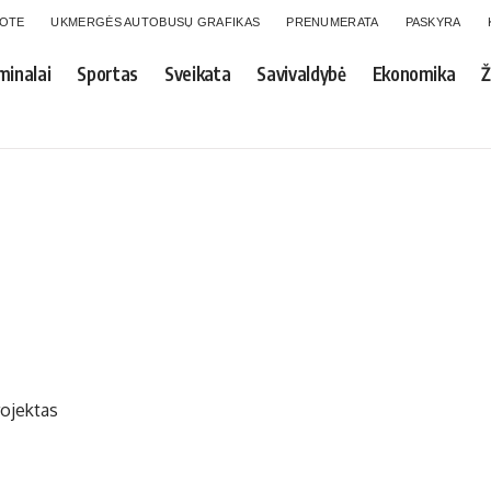
GOTE
UKMERGĖS AUTOBUSŲ GRAFIKAS
PRENUMERATA
PASKYRA
minalai
Sportas
Sveikata
Savivaldybė
Ekonomika
Ž
rojektas