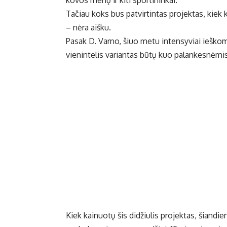
Tačiau koks bus patvirtintas projektas, kiek 
– nėra aišku.
Pasak D. Varno, šiuo metu intensyviai ieškoma
vienintelis variantas būtų kuo palankesnėm
Kiek kainuotų šis didžiulis projektas, šiandi