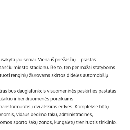
kyta jau seniai. Viena iš priežasčių – prastas
sančiu miesto stadionu. Be to, ten per mažai statyboms
uoti renginių žiūrovams skirtos didelės automobilių
as bus daugiafunkcis visuomeninės paskirties pastatas,
valaikio ir bendruomenės poreikiams.
tų transformuotis į dvi atskiras erdves. Komplekse būtų
būnomis, vidaus bėgimo taku, administracinės,
omos sporto šakų zonos, kur galėtų treniruotis tinklinio,