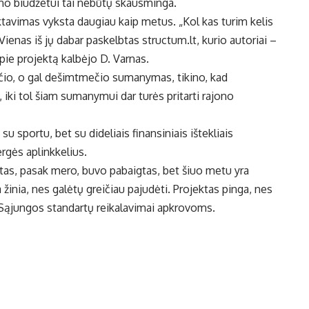
ono biudžetui tai nebūtų skausminga.
ektavimas vyksta daugiau kaip metus. „Kol kas turim kelis
enas iš jų dabar paskelbtas structum.lt, kurio autoriai –
apie projektą kalbėjo D. Varnas.
čio, o gal dešimtmečio sumanymas, tikino, kad
 iki tol šiam sumanymui dar turės pritarti rajono
u sportu, bet su dideliais finansiniais ištekliais
ergės aplinkkelius.
ktas, pasak mero, buvo pabaigtas, bet šiuo metu yra
 žinia, nes galėtų greičiau pajudėti. Projektas pinga, nes
 Sąjungos standartų reikalavimai apkrovoms.