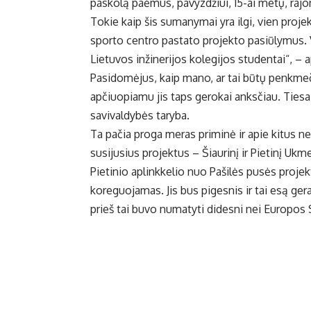
paskolą paėmus, pavyzdžiui, 15-ai metų, raj
Tokie kaip šis sumanymai yra ilgi, vien proj
sporto centro pastato projekto pasiūlymus. Vi
Lietuvos inžinerijos kolegijos studentai“, – 
Pasidomėjus, kaip mano, ar tai būtų penkme
apčiuopiamu jis taps gerokai anksčiau. Tiesa,
savivaldybės taryba.
Ta pačia proga meras priminė ir apie kitus ne s
susijusius projektus – Šiaurinį ir Pietinį Ukm
Pietinio aplinkkelio nuo Pašilės pusės proje
koreguojamas. Jis bus pigesnis ir tai esą gera
prieš tai buvo numatyti didesni nei Europos