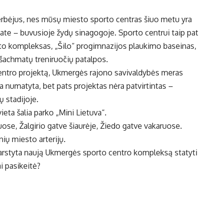
erbėjus, nes mūsų miesto sporto centras šiuo metu yra
tate – buvusioje žydų sinagogoje. Sporto centrui taip pat
to kompleksas, „Šilo“ progimnazijos plaukimo baseinas,
 šachmatų treniruočių patalpos.
entro projektą, Ukmergės rajono savivaldybės meras
ra numatyta, bet pats projektas nėra patvirtintas –
 stadijoje.
ta šalia parko „Mini Lietuva“.
uose, Žalgirio gatve šiaurėje, Žiedo gatve vakaruose.
ių miesto arterijų.
arstyta naują Ukmergės sporto centro kompleksą statyti
i pasikeitė?