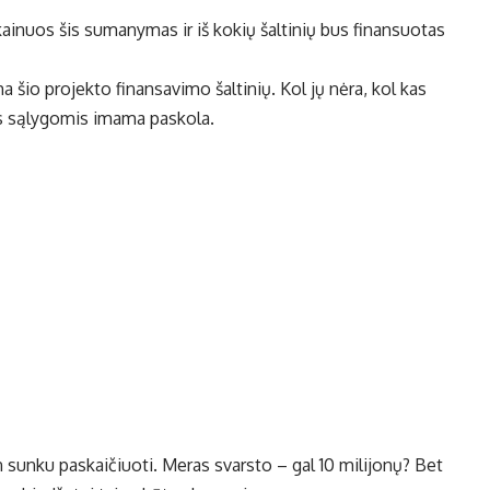
kainuos šis sumanymas ir iš kokių šaltinių bus finansuotas
 šio projekto finansavimo šaltinių. Kol jų nėra, kol kas
is sąlygomis imama paskola.
en sunku paskaičiuoti. Meras svarsto – gal 10 milijonų? Bet