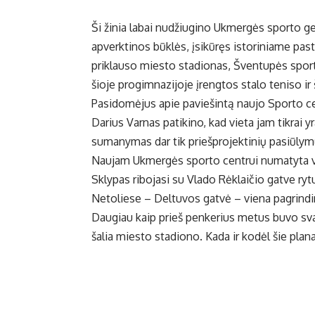
Ši žinia labai nudžiugino Ukmergės sporto g
apverktinos būklės, įsikūręs istoriniame pas
priklauso miesto stadionas, Šventupės spor
šioje progimnazijoje įrengtos stalo teniso ir
Pasidomėjus apie paviešintą naujo Sporto c
Darius Varnas patikino, kad vieta jam tikrai y
sumanymas dar tik priešprojektinių pasiūlymų
Naujam Ukmergės sporto centrui numatyta vie
Sklypas ribojasi su Vlado Rėklaičio gatve ryt
Netoliese – Deltuvos gatvė – viena pagrindin
Daugiau kaip prieš penkerius metus buvo sv
šalia miesto stadiono. Kada ir kodėl šie plana