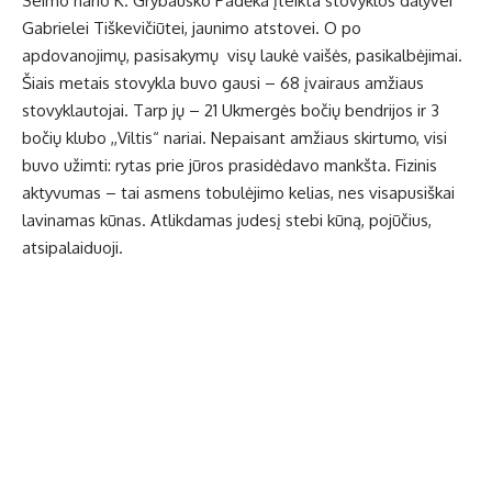
Seimo nario K. Grybausko Padėka įteikta stovyklos dalyvei
Gabrielei Tiškevičiūtei, jaunimo atstovei. O po
apdovanojimų, pasisakymų visų laukė vaišės, pasikalbėjimai.
Šiais metais stovykla buvo gausi – 68 įvairaus amžiaus
stovyklautojai. Tarp jų – 21 Ukmergės bočių bendrijos ir 3
bočių klubo ,,Viltis“ nariai. Nepaisant amžiaus skirtumo, visi
buvo užimti: rytas prie jūros prasidėdavo mankšta. Fizinis
aktyvumas – tai asmens tobulėjimo kelias, nes visapusiškai
lavinamas kūnas. Atlikdamas judesį stebi kūną, pojūčius,
atsipalaiduoji.