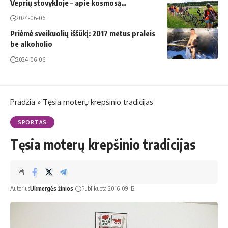
Veprių stovykloje – apie kosmosą…
2024-06-06
Priėmė sveikuolių iššūkį: 2017 metus praleis
be alkoholio
2024-06-06
Pradžia
»
Tęsia moterų krepšinio tradicijas
SPORTAS
Tęsia moterų krepšinio tradicijas
Autorius
Ukmergės žinios
Publikuota 2016-09-12