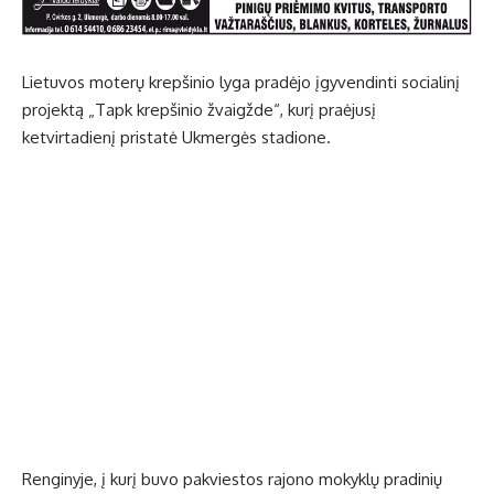
Lietuvos moterų krepšinio lyga pradėjo įgyvendinti socialinį
projektą „Tapk krepšinio žvaigžde“, kurį praėjusį
ketvirtadienį pristatė Ukmergės stadione.
Renginyje, į kurį buvo pakviestos rajono mokyklų pradinių