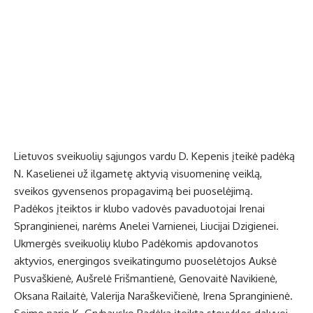
Lietuvos sveikuolių sąjungos vardu D. Kepenis įteikė padėką
N. Kaselienei už ilgametę aktyvią visuomeninę veiklą,
sveikos gyvensenos propagavimą bei puoselėjimą.
Padėkos įteiktos ir klubo vadovės pavaduotojai Irenai
Spranginienei, narėms Anelei Varnienei, Liucijai Dzigienei.
Ukmergės sveikuolių klubo Padėkomis apdovanotos
aktyvios, energingos sveikatingumo puoselėtojos Auksė
Pusvaškienė, Aušrelė Frišmantienė, Genovaitė Navikienė,
Oksana Railaitė, Valerija Naraškevičienė, Irena Spranginienė.