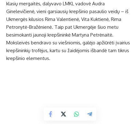
klasių mergaitės, dalyvavo LMKL vadovė Audra
Ginelevičienė, vieni garsiausių krepšinio pasaulio veidų – iš
Ukmergės kilusios Rima Valentienė, Vita Kuktienė, Rima
Petronytė-Bražėnienė. Taip pat Ukmergėje šiuo metu
besimokanti jaunoji krepšininkė Martyna Petrėnaitė.
Moksleivės bendravo su viešniomis, galėjo apžiūrėti įvairius
krepšininkių trofėjus, kartu su žaidėjomis išbandė tam tikrus
krepšinio elementus.