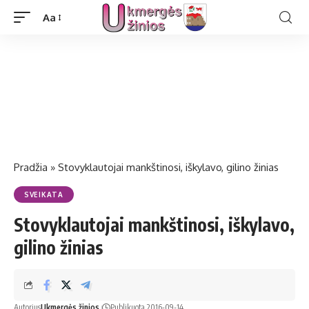
Aa
Pradžia
»
Stovyklautojai mankštinosi, iškylavo, gilino žinias
SVEIKATA
Stovyklautojai mankštinosi, iškylavo,
gilino žinias
Autorius
Ukmergės žinios
Publikuota 2016-09-14