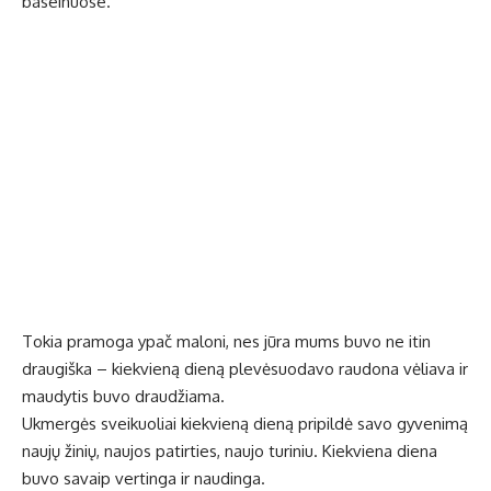
baseinuose.
Tokia pramoga ypač maloni, nes jūra mums buvo ne itin
draugiška – kiekvieną dieną plevėsuodavo raudona vėliava ir
maudytis buvo draudžiama.
Ukmergės sveikuoliai kiekvieną dieną pripildė savo gyvenimą
naujų žinių, naujos patirties, naujo turiniu. Kiekviena diena
buvo savaip vertinga ir naudinga.