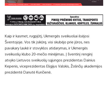
Kaip ir kasmet, rugpjūtį, Ukmergės sveikuoliai ilsėjosi
Šventojoje. Vos tik įsikūrę, visi skubėjo prie jūros, nes
pavakary laukė ir stovyklos atidarymas, ir Ukmergės
sveikuolių klubo 20-mečio minėjimas. Į šventinį renginį
atvyko Lietuvos sveikuolių sąjungos prezidentas Dainius
Kepenis, viceprezidentas Eligijus Valskis, Žolinčių akademijos
prezidentė Danutė Kunčienė.