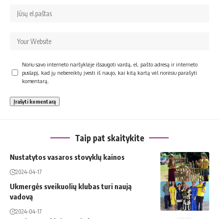
Noriu savo interneto naršyklėje išsaugoti vardą, el. pašto adresą ir interneto
puslapį, kad jų nebereiktų įvesti iš naujo, kai kitą kartą vėl norėsiu parašyti
komentarą.
Taip pat skaitykite
Nustatytos vasaros stovyklų kainos
2024-04-17
Ukmergės sveikuolių klubas turi naują
vadovą
2024-04-17