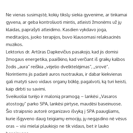
Ne vienas susimąstė, kokių tikslų siekia gyvenime, ar tinkamai
gyvena, ar geba kontroliuoti mintis, atleisti žmonėms už jų
klaidas, paprašyti atleidimo. Kasdien vykdavo joga,
meditacijos, juoko terapijos, buvo klausomasi relaksacinės
muzikos.
Lektorius dr. Artūras Dapkevičius pasakojo, kad jis domisi
žmogaus energetika, paaiškino, kad verčiant iš graikų kalbos
žodis ,,aura“ reiškia ,,vėjelio dvelktelėjimas“, ,,srovė“.
Norintiems jis padarė auros nuotraukas, ir dabar kiekvienas
gali matyti savo vidaus organų būklę, pagalvoti, ką turi keisti,
kaip dirbti su savimi.
Sveikuoliai turėjo ir malonią pramogą – lankėsi ,,Vasaros
atostogų“ parko SPA, lankėsi pirtyse, maudėsi baseinuose.
Šio straipsnio autorė organizavo išvyką į SPA paaugliams,
kurie išgyveno daug teigiamų emocijų, jų negąsdino nė vėsus
oras – visi mielai plaukiojo ne tik vidaus, bet ir lauko