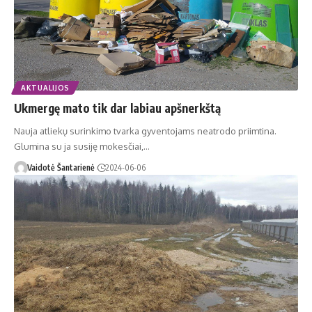
AKTUALIJOS
Ukmergę mato tik dar labiau apšnerkštą
Nauja atliekų surinkimo tvarka gyventojams neatrodo priimtina.
Glumina su ja susiję mokesčiai,…
Vaidotė Šantarienė
2024-06-06