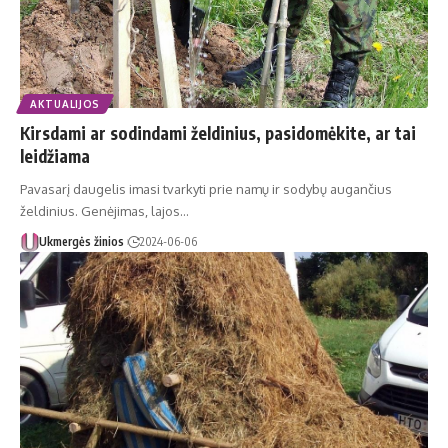
AKTUALIJOS
Kirsdami ar sodindami želdinius, pasidomėkite, ar tai
leidžiama
Pavasarį daugelis imasi tvarkyti prie namų ir sodybų augančius
želdinius. Genėjimas, lajos…
Ukmergės žinios
2024-06-06