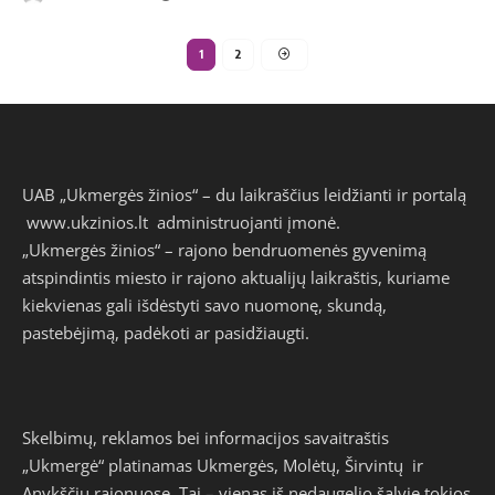
1
2
UAB „Ukmergės žinios“ – du laikraščius leidžianti ir portalą
www.ukzinios.lt
administruojanti įmonė.
„Ukmergės žinios“ – rajono bendruomenės gyvenimą
atspindintis miesto ir rajono aktualijų laikraštis, kuriame
kiekvienas gali išdėstyti savo nuomonę, skundą,
pastebėjimą, padėkoti ar pasidžiaugti.
Skelbimų, reklamos bei informacijos savaitraštis
„Ukmergė“ platinamas Ukmergės, Molėtų, Širvintų ir
Anykščių rajonuose. Tai – vienas iš nedaugelio šalyje tokios