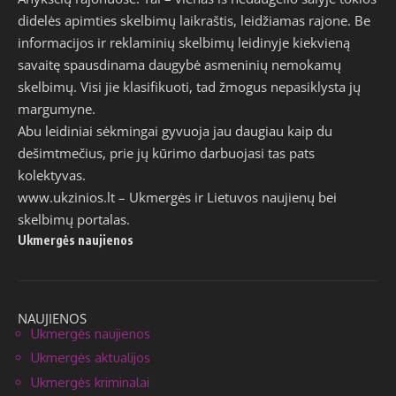
didelės apimties skelbimų laikraštis, leidžiamas rajone. Be
informacijos ir reklaminių skelbimų leidinyje kiekvieną
savaitę spausdinama daugybė asmeninių nemokamų
skelbimų. Visi jie klasifikuoti, tad žmogus nepasiklysta jų
margumyne.
Abu leidiniai sėkmingai gyvuoja jau daugiau kaip du
dešimtmečius, prie jų kūrimo darbuojasi tas pats
kolektyvas.
www.ukzinios.lt
– Ukmergės ir Lietuvos naujienų bei
skelbimų portalas.
Ukmergės naujienos
NAUJIENOS
Ukmergės naujienos
Ukmergės aktualijos
Ukmergės kriminalai