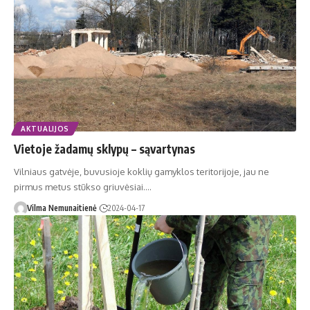
AKTUALIJOS
Vietoje žadamų sklypų – sąvartynas
Vilniaus gatvėje, buvusioje koklių gamyklos teritorijoje, jau ne
pirmus metus stūkso griuvėsiai.…
Vilma Nemunaitienė
2024-04-17