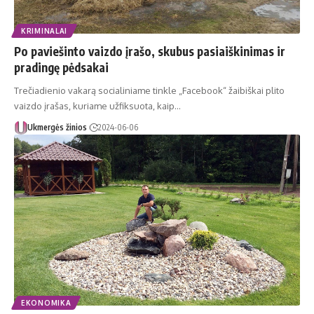
KRIMINALAI
Po paviešinto vaizdo įrašo, skubus pasiaiškinimas ir
pradingę pėdsakai
Trečiadienio vakarą socialiniame tinkle „Facebook“ žaibiškai plito
vaizdo įrašas, kuriame užfiksuota, kaip…
Ukmergės žinios
2024-06-06
EKONOMIKA