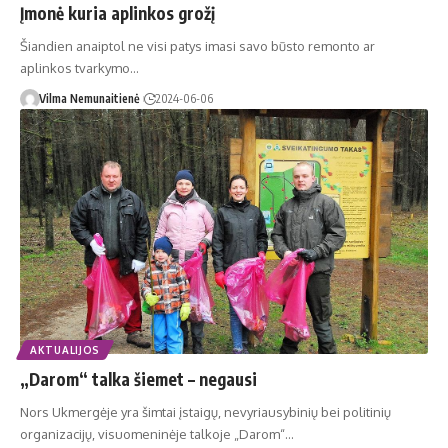
Įmonė kuria aplinkos grožį
Šiandien anaiptol ne visi patys imasi savo būsto remonto ar
aplinkos tvarkymo…
Vilma Nemunaitienė
2024-06-06
AKTUALIJOS
„Darom“ talka šiemet – negausi
Nors Ukmergėje yra šimtai įstaigų, nevyriausybinių bei politinių
organizacijų, visuomeninėje talkoje „Darom“…