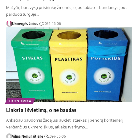
Mažyčių baravykų prisirinkę žmonės, o juo labiau – bandantys juos
parduoti turguje…
Ukmergės žinios
2024-06-06
EKONOMIKA
Linksta į švietimą, o ne baudas
Anksčiau baudomis žadėjusi auklėti atliekas į bendrą konteinerį
verčiančius ukmergiškius, atliekų tvarkymo…
Vilma Nemunaitienė
2024-06-06