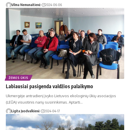
Vilma Nemunaitienė
2024-06-06
ŽEMĖS ŪKIS
Labiausiai pasigenda valdžios palaikymo
Ukmergėje antradienį įvyko Lietuvos ekologinių ūkių asociacijos
(LEŪA) visuotinis narių susirinkimas. Aptarti…
Ligita Juodvalkienė
2024-04-17