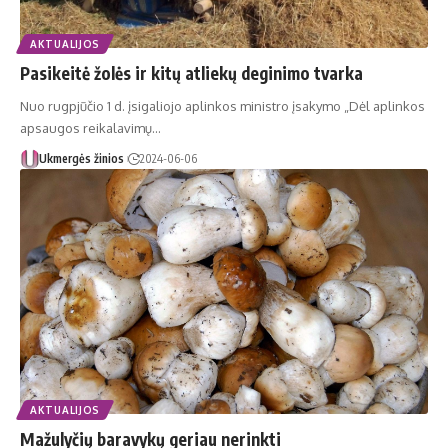
AKTUALIJOS
Pasikeitė žolės ir kitų atliekų deginimo tvarka
Nuo rugpjūčio 1 d. įsigaliojo aplinkos ministro įsakymo „Dėl aplinkos
apsaugos reikalavimų…
Ukmergės žinios
2024-06-06
AKTUALIJOS
Mažulyčių baravykų geriau nerinkti