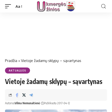
Aa
Pradžia
»
Vietoje žadamų sklypų – sąvartynas
AKTUALIJOS
Vietoje žadamų sklypų – sąvartynas
Autorius
Vilma Nemunaitienė
Publikuota 2017-04-12