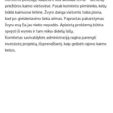
priežiūros kaimo vietovėse. Pasak komiteto pirmininko, kelių
būklė kaimuose kritinė. Žvyro danga vietomis tokia plona,
kad po greideriavimo lieka arimas. Paprastas pabarstymas
žvyru esą čia jau nieko nepadės. Apleistą problemą būtina
spręsti iš esmės ir tam reikia didelių lėšų.
Komitetas savivaldybės administraciją ragina parengti
investicinį projektą, išsprendžiantį, kaip gelbėti rajono kaimo
kelius.