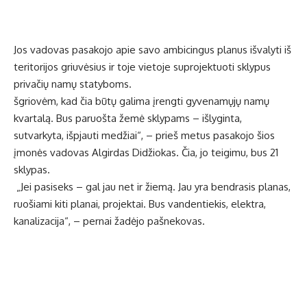
Jos vadovas pasakojo apie savo ambicingus planus išvalyti iš
teritorijos griuvėsius ir toje vietoje suprojektuoti sklypus
privačių namų statyboms.
šgriovėm, kad čia būtų galima įrengti gyvenamųjų namų
kvartalą. Bus paruošta žemė sklypams – išlyginta,
sutvarkyta, išpjauti medžiai“, – prieš metus pasakojo šios
įmonės vadovas Algirdas Didžiokas. Čia, jo teigimu, bus 21
sklypas.
„Jei pasiseks – gal jau net ir žiemą. Jau yra bendrasis planas,
ruošiami kiti planai, projektai. Bus vandentiekis, elektra,
kanalizacija“, – pernai žadėjo pašnekovas.