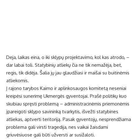
Deja, laikas eina, o iki sklypų projektavimo, kol kas atrodo, –
dar labai toli. Statybinių atliekų čia ne tik nemažėja, bet,
regis, tik didėja. Šalia jų jau glaudžiasi ir maišai su buitinėmis
atliekomis.
Į rajono tarybos Kaimo ir aplinkosaugos komitetą neseniai
kreipėsi sunerimę Ukmergės gyventojai. Prašė politikų kuo
skubiau spręsti problemą – administracinėmis priemonėmis
įpareigoti sklypo savininką tvarkytis, išvežti statybines
atliekas, aptverti teritoriją. Pasak gyventojų, nesprendžiama
problema gali virsti tragedija, nes vaikai žaisdami
griuvėsiuose gali būti užversti ar susižaloti.