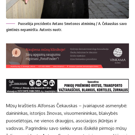
Puoselėja prezidento Antano Smetonos atminimą / A. Čekauskas savo
gimtinės nepamiršta. Autorės nuotr.
Mūsų kraštietis Alfonsas Čekauskas – įvairiapusė asmenybė:
dainininkas, istorijos žinovas, visuomenininkas, blaivybės
puoselėtojas, ne vienos draugijos, asociacijos įkūrėjas ir
vadovas. Pagrindiniu savo siekiu vyras išsikėlė pirmojo mūsų