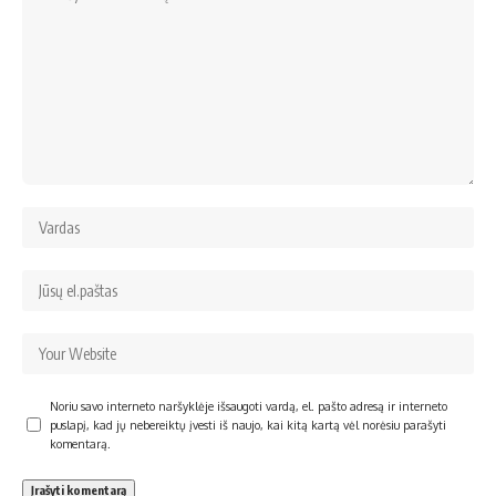
Noriu savo interneto naršyklėje išsaugoti vardą, el. pašto adresą ir interneto
puslapį, kad jų nebereiktų įvesti iš naujo, kai kitą kartą vėl norėsiu parašyti
komentarą.