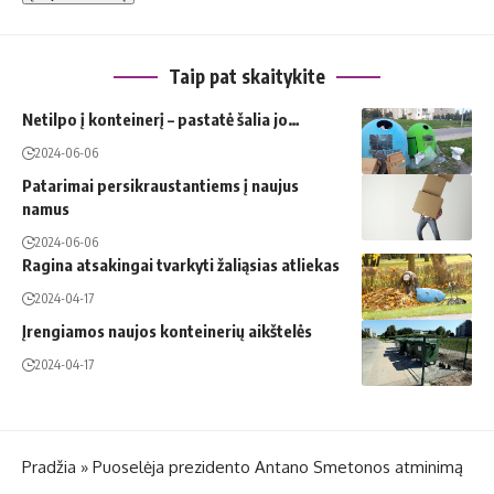
Taip pat skaitykite
Netilpo į konteinerį – pastatė šalia jo…
2024-06-06
Patarimai persikraustantiems į naujus
namus
2024-06-06
Ragina atsakingai tvarkyti žaliąsias atliekas
2024-04-17
Įrengiamos naujos konteinerių aikštelės
2024-04-17
Pradžia
»
Puoselėja prezidento Antano Smetonos atminimą