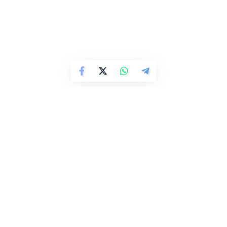
Prisimena šį kaimą buvus labai didelį. Jame veikė net
keturios pradžios mokyklos, stovėjo keliolika kryžių. Kadais,
vaikystėje, į Ukmergę iš Šalnų yra tekę eiti ir pėsčiomis.
Gimtinės vietoje – autostrada
Augo būsimas dainininkas didelėje septynių vaikų šeimoje.
Buvo pagrandukas. Tėvas – labai pažangus ūkininkas,