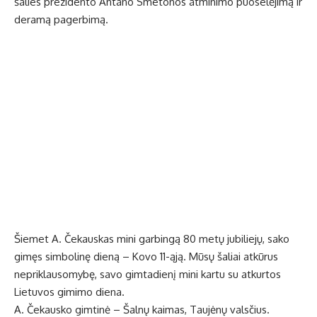
šalies prezidento Antano Smetonos atminimo puoselėjimą ir
deramą pagerbimą.
Šiemet A. Čekauskas mini garbingą 80 metų jubiliejų, sako
gimęs simbolinę dieną – Kovo 11-ąją. Mūsų šaliai atkūrus
nepriklausomybę, savo gimtadienį mini kartu su atkurtos
Lietuvos gimimo diena.
A. Čekausko gimtinė – Šalnų kaimas, Taujėnų valsčius.