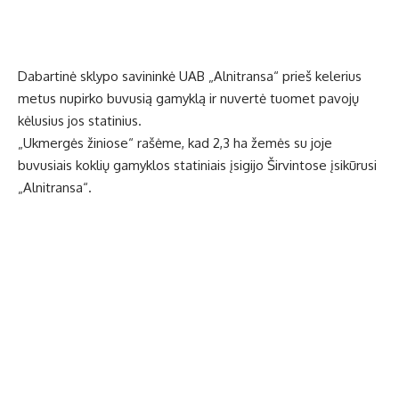
Dabartinė sklypo savininkė UAB „Alnitransa“ prieš kelerius
metus nupirko buvusią gamyklą ir nuvertė tuomet pavojų
kėlusius jos statinius.
„Ukmergės žiniose“ rašėme, kad 2,3 ha žemės su joje
buvusiais koklių gamyklos statiniais įsigijo Širvintose įsikūrusi
„Alnitransa“.