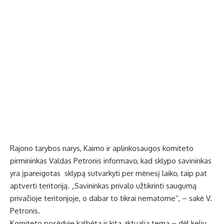
Rajono tarybos narys, Kaimo ir aplinkosaugos komiteto
pirmininkas Valdas Petronis informavo, kad sklypo savininkas
yra įpareigotas sklypą sutvarkyti per mėnesį laiko, taip pat
aptverti teritoriją. „Savininkas privalo užtikrinti saugumą
privačioje teritorijoje, o dabar to tikrai nematome“, – sakė V.
Petronis.
Komiteto posėdyje kalbėta ir kita aktualia tema – dėl kelių