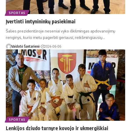
SPORTAS
Įvertinti imtynininkų pasiekimai
Šalies prezidentūroje neseniai vyko iškilmingas apdovanojimų
renginys, kurio metu pagerbti geriausi, reikšmingiausių…
Vaidotė Šantarienė
2024-06-06
SPORTAS
Lenkijos dziudo turnyre kovojo ir ukmergiškiai