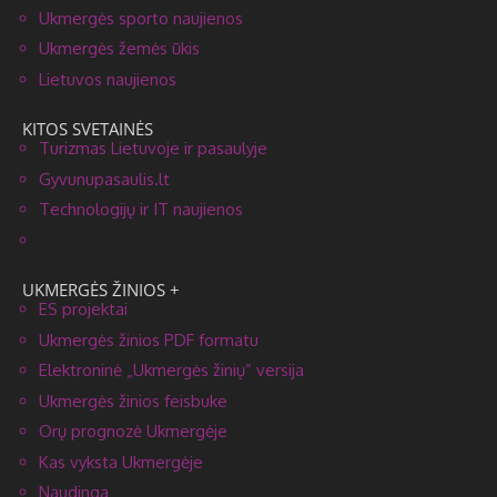
Ukmergės sporto naujienos
Ukmergės žemės ūkis
Lietuvos naujienos
KITOS SVETAINĖS
Turizmas Lietuvoje ir pasaulyje
Gyvunupasaulis.lt
Technologijų ir IT naujienos
UKMERGĖS ŽINIOS +
ES projektai
Ukmergės žinios PDF formatu
Elektroninė „Ukmergės žinių” versija
Ukmergės žinios feisbuke
Orų prognozė Ukmergėje
Kas vyksta Ukmergėje
Naudinga