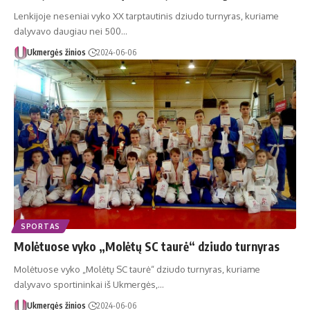
Lenkijoje neseniai vyko XX tarptautinis dziudo turnyras, kuriame
dalyvavo daugiau nei 500…
Ukmergės žinios
2024-06-06
SPORTAS
Molėtuose vyko „Molėtų SC taurė“ dziudo turnyras
Molėtuose vyko „Molėtų SC taurė“ dziudo turnyras, kuriame
dalyvavo sportininkai iš Ukmergės,…
Ukmergės žinios
2024-06-06