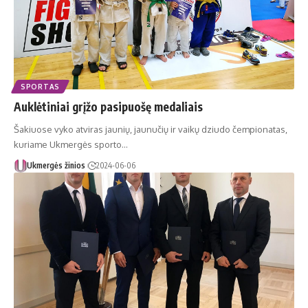
SPORTAS
Auklėtiniai grįžo pasipuošę medaliais
Šakiuose vyko atviras jaunių, jaunučių ir vaikų dziudo čempionatas,
kuriame Ukmergės sporto…
Ukmergės žinios
2024-06-06