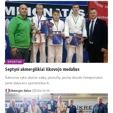
SPORTAS
Septyni ukmergiškiai iškovojo medalius
Šakiuose vyko atviras vaikų, jaunučių, jaunių dziudo čempionatas.
Jame dalyvavo sportininkai iš…
Ukmergės žinios
2024-06-06