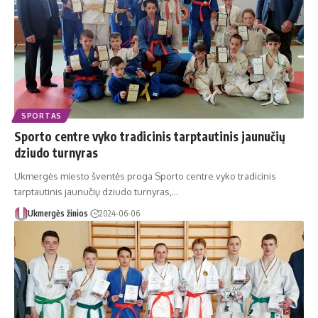
SPORTAS
Sporto centre vyko tradicinis tarptautinis jaunučių
dziudo turnyras
Ukmergės miesto šventės proga Sporto centre vyko tradicinis
tarptautinis jaunučių dziudo turnyras,…
Ukmergės žinios
2024-06-06