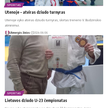
SPORTAS
Utenoje – atviras dziudo turnyras
Utenoje vyko atviras dziudo turnyras, skirtas trenerio V. Budzinskio
atminimui.
Ukmergės žinios
2024-06-06
SPORTAS
Lietuvos dziudo U-23 čempionatas