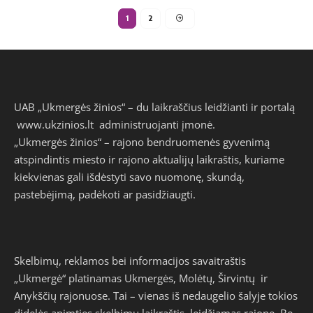
1
2
UAB „Ukmergės žinios“ – du laikraščius leidžianti ir portalą
www.ukzinios.lt
administruojanti įmonė.
„Ukmergės žinios“ – rajono bendruomenės gyvenimą
atspindintis miesto ir rajono aktualijų laikraštis, kuriame
kiekvienas gali išdėstyti savo nuomonę, skundą,
pastebėjimą, padėkoti ar pasidžiaugti.
Skelbimų, reklamos bei informacijos savaitraštis
„Ukmergė“ platinamas Ukmergės, Molėtų, Širvintų ir
Anykščių rajonuose. Tai – vienas iš nedaugelio šalyje tokios
didelės apimties skelbimų laikraštis, leidžiamas rajone. Be