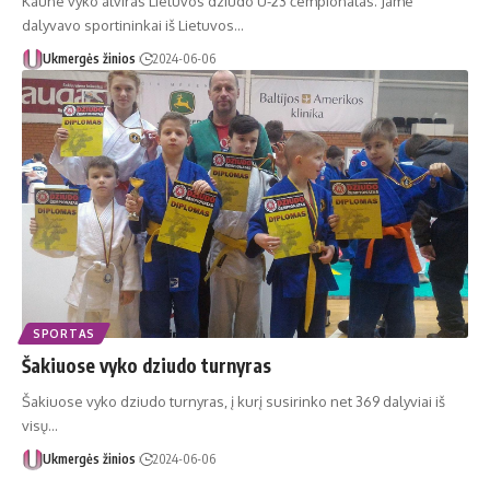
Kaune vyko atviras Lietuvos dziudo U-23 čempionatas. Jame
dalyvavo sportininkai iš Lietuvos…
Ukmergės žinios
2024-06-06
SPORTAS
Šakiuose vyko dziudo turnyras
Šakiuose vyko dziudo turnyras, į kurį susirinko net 369 dalyviai iš
visų…
Ukmergės žinios
2024-06-06