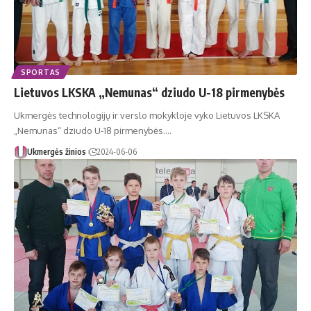
SPORTAS
Lietuvos LKSKA „Nemunas“ dziudo U-18 pirmenybės
Ukmergės technologijų ir verslo mokykloje vyko Lietuvos LKSKA
„Nemunas“ dziudo U-18 pirmenybės.…
Ukmergės žinios
2024-06-06