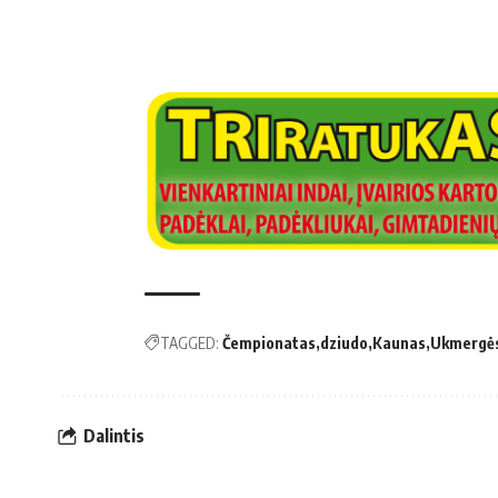
TAGGED:
Čempionatas
dziudo
Kaunas
Ukmergės
Dalintis