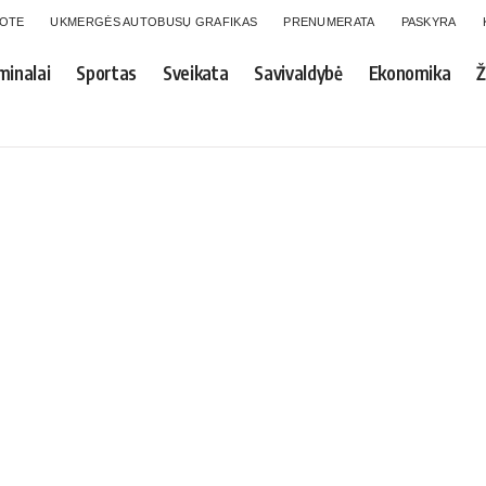
GOTE
UKMERGĖS AUTOBUSŲ GRAFIKAS
PRENUMERATA
PASKYRA
minalai
Sportas
Sveikata
Savivaldybė
Ekonomika
Ž