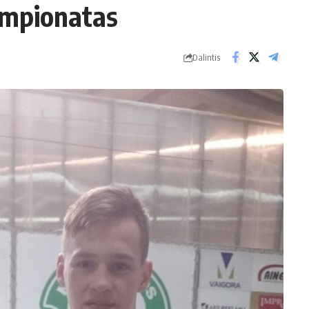
empionatas
Dalintis