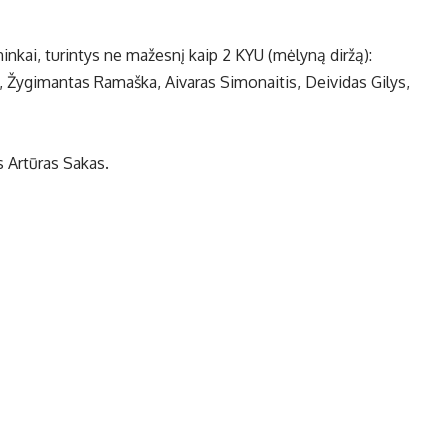
nkai, turintys ne mažesnį kaip 2 KYU (mėlyną diržą):
, Žygimantas Ramaška, Aivaras Simonaitis, Deividas Gilys,
 Artūras Sakas.