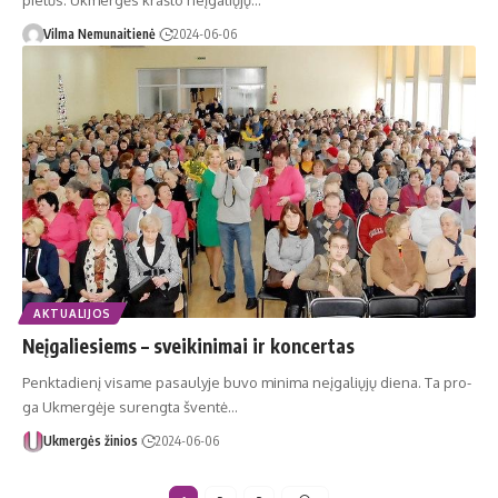
pietūs. Ukmergės krašto neįgaliųjų…
Vilma Nemunaitienė
2024-06-06
AKTUALIJOS
Neįgaliesiems – sveikinimai ir koncertas
Penk­ta­die­nį vi­sa­me pa­sau­ly­je bu­vo mi­ni­ma ne­įga­lių­jų die­na. Ta pro­
ga Uk­mer­gė­je su­reng­ta šven­tė…
Ukmergės žinios
2024-06-06