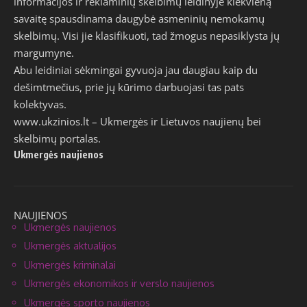
informacijos ir reklaminių skelbimų leidinyje kiekvieną
savaitę spausdinama daugybė asmeninių nemokamų
skelbimų. Visi jie klasifikuoti, tad žmogus nepasiklysta jų
margumyne.
Abu leidiniai sėkmingai gyvuoja jau daugiau kaip du
dešimtmečius, prie jų kūrimo darbuojasi tas pats
kolektyvas.
www.ukzinios.lt
– Ukmergės ir Lietuvos naujienų bei
skelbimų portalas.
Ukmergės naujienos
NAUJIENOS
Ukmergės naujienos
Ukmergės aktualijos
Ukmergės kriminalai
Ukmergės ekonomikos ir verslo naujienos
Ukmergės sporto naujienos