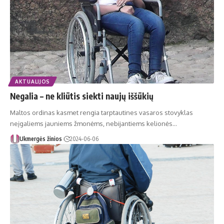
AKTUALIJOS
Negalia – ne kliūtis siekti naujų iššūkių
Maltos ordinas kasmet rengia tarptautines vasaros stovyklas
neįgaliems jauniems žmonėms, nebijantiems kelionės…
Ukmergės žinios
2024-06-06