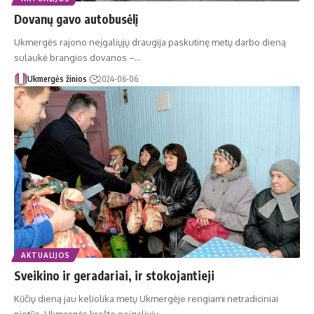
Dovanų gavo autobusėlį
Ukmergės rajono neįgaliųjų draugija paskutinę metų darbo dieną
sulaukė brangios dovanos –…
Ukmergės žinios
2024-06-06
AKTUALIJOS
Sveikino ir geradariai, ir stokojantieji
Kūčių dieną jau keliolika metų Ukmergėje rengiami netradiciniai