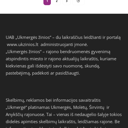
1
2
3
UAB „Ukmergės žinios“ – du laikraščius leidžianti ir portalą
www.ukzinios.lt
administruojanti įmonė.
„Ukmergės žinios“ – rajono bendruomenės gyvenimą
atspindintis miesto ir rajono aktualijų laikraštis, kuriame
kiekvienas gali išdėstyti savo nuomonę, skundą,
pastebėjimą, padėkoti ar pasidžiaugti.
Skelbimų, reklamos bei informacijos savaitraštis
„Ukmergė“ platinamas Ukmergės, Molėtų, Širvintų ir
Anykščių rajonuose. Tai – vienas iš nedaugelio šalyje tokios
didelės apimties skelbimų laikraštis, leidžiamas rajone. Be