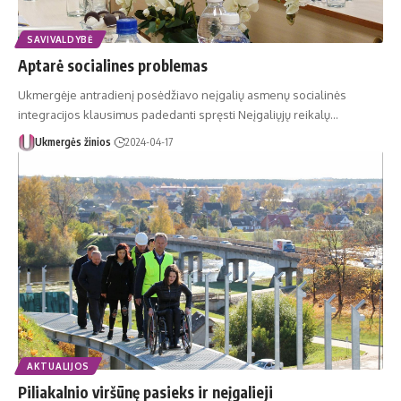
SAVIVALDYBĖ
Aptarė socialines problemas
Ukmergėje antradienį posėdžiavo neįgalių asmenų socialinės
integracijos klausimus padedanti spręsti Neįgaliųjų reikalų…
Ukmergės žinios
2024-04-17
AKTUALIJOS
Piliakalnio viršūnę pasieks ir neįgalieji