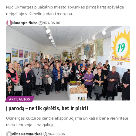
Nuo Ukmergės piliakalnio miesto apylinkes pirmą kartą apžvelgė
neįgaliojo vežimėliu judanti mergina.…
Ukmergės žinios
2024-06-06
AKTUALIJOS
Į parodą – ne tik gėrėtis, bet ir pirkti
Ukmergės kultūros centre eksponuojama unikali ir bene vienintelė
tokia Lietuvoje – neįgaliųjų…
Vilma Nemunaitienė
2024-06-06