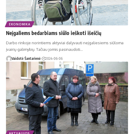
EKONOMIKA
Neįgaliems bedarbiams siūlo ieškoti išeičių
Darbo rinkoje norintiems aktyviai dalyvauti neįgaliesiems siūloma
įvairių galimybių. Tačiau jomis pasinaudoti…
Vaidotė Šantarienė
2024-06-06
AKTUALIJOS