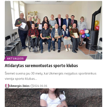
AKTUALIJOS
Atidarytas suremontuotas sporto klubas
Šiemet sueina jau 30 metų, kai Ukmergės neįgalius sportininkus
vienija sporto klubas…
Ukmergės žinios
2024-06-06