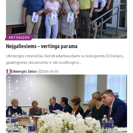
AKTUALIJOS
Neįgaliesiems – vertinga parama
Ukmergės rotariečiai, bendradarbiaudami su kolegomis iš Danijos,
ypatingomis dovanomis ir vėl nudžiugino…
Ukmergės žinios
2024-06-06