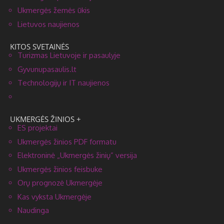
Ukmergės žemės ūkis
Lietuvos naujienos
KITOS SVETAINĖS
Turizmas Lietuvoje ir pasaulyje
Gyvunupasaulis.lt
Technologijų ir IT naujienos
UKMERGĖS ŽINIOS +
ES projektai
Ukmergės žinios PDF formatu
Elektroninė „Ukmergės žinių” versija
Ukmergės žinios feisbuke
Orų prognozė Ukmergėje
Kas vyksta Ukmergėje
Naudinga