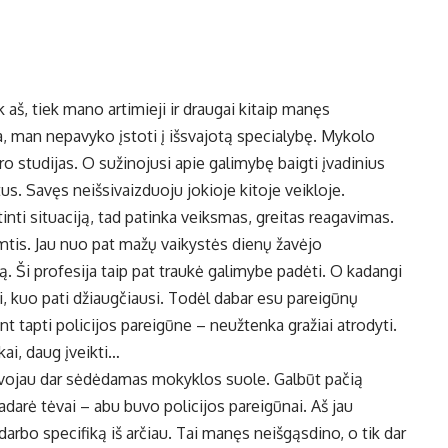
 aš, tiek mano artimieji ir draugai kitaip manęs
ja, man nepavyko įstoti į išsvajotą specialybę. Mykolo
o studijas. O sužinojusi apie galimybę baigti įvadinius
us. Savęs neišsivaizduoju jokioje kitoje veikloje.
nti situaciją, tad patinka veiksmas, greitas reagavimas.
lemtis. Jau nuo pat mažų vaikystės dienų žavėjo
. Ši profesija taip pat traukė galimybe padėti. O kadangi
ai, kuo pati džiaugčiausi. Todėl dabar esu pareigūnų
t tapti policijos pareigūne – neužtenka gražiai atrodyti.
kai, daug įveikti…
galvojau dar sėdėdamas mokyklos suole. Galbūt pačią
padarė tėvai – abu buvo policijos pareigūnai. Aš jau
arbo specifiką iš arčiau. Tai manęs neišgąsdino, o tik dar