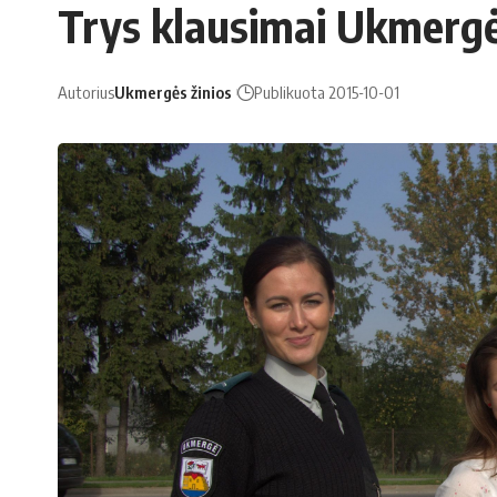
Trys klausimai Ukmergė
Autorius
Ukmergės žinios
Publikuota 2015-10-01