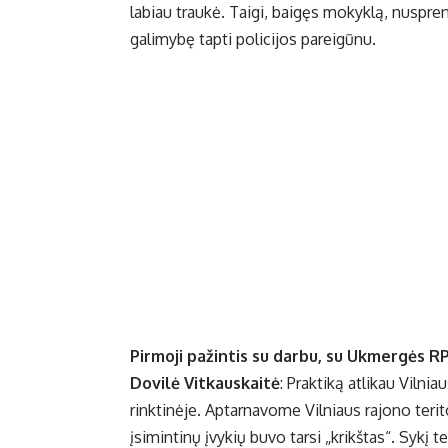
labiau traukė. Taigi, baigęs mokyklą, nuspren
galimybę tapti policijos pareigūnu.
Pirmoji pažintis su darbu, su Ukmergės R
Dovilė Vitkauskaitė
: Praktiką atlikau Vilnia
rinktinėje. Aptarnavome Vilniaus rajono terit
įsimintinų įvykių buvo tarsi „krikštas“. Sykį 