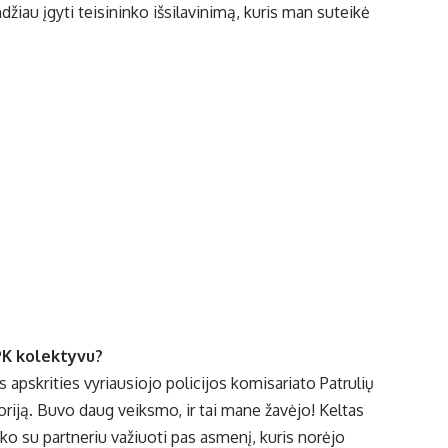
džiau įgyti teisininko išsilavinimą, kuris man suteikė
PK kolektyvu?
us apskrities vyriausiojo policijos komisariato Patrulių
oriją. Buvo daug veiksmo, ir tai mane žavėjo! Keltas
teko su partneriu važiuoti pas asmenį, kuris norėjo