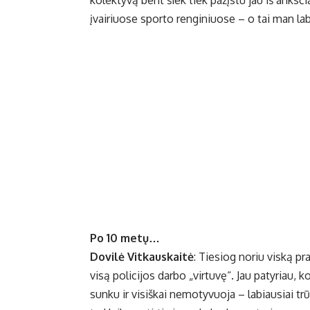
kolektyvą bent šiek tiek pažįstu jau iš anksč
įvairiuose sporto renginiuose – o tai man lab
Po 10 metų…
Dovilė Vitkauskaitė
: Tiesiog noriu viską pra
visą policijos darbo „virtuvę“. Jau patyriau, 
sunku ir visiškai nemotyvuoja – labiausiai tr