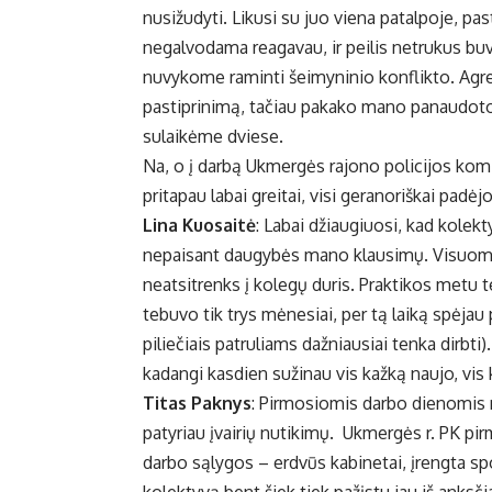
nusižudyti. Likusi su juo viena patalpoje, pas
negalvodama reagavau, ir peilis netrukus bu
nuvykome raminti šeimyninio konflikto. Agres
pastiprinimą, tačiau pakako mano panaudoto du
sulaikėme dviese.
Na, o į darbą Ukmergės rajono policijos komis
pritapau labai greitai, visi geranoriškai padė
Lina Kuosaitė
: Labai džiaugiuosi, kad kole
nepaisant daugybės mano klausimų. Visuomet
neatsitrenks į kolegų duris. Praktikos metu te
tebuvo tik trys mėnesiai, per tą laiką spėjau 
piliečiais patruliams dažniausiai tenka dirbt
kadangi kasdien sužinau vis kažką naujo, vis
Titas Paknys
: Pirmosiomis darbo dienomis 
patyriau įvairių nutikimų. Ukmergės r. PK pirm
darbo sąlygos – erdvūs kabinetai, įrengta s