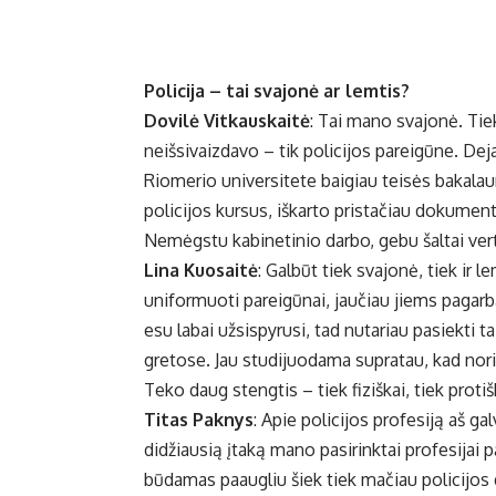
Policija – tai svajonė ar lemtis?
Dovilė Vitkauskaitė
: Tai mano svajonė. Tiek
neišsivaizdavo – tik policijos pareigūne. De
Riomerio universitete baigiau teisės bakalaur
policijos kursus, iškarto pristačiau dokument
Nemėgstu kabinetinio darbo, gebu šaltai verti
Lina Kuosaitė
: Galbūt tiek svajonė, tiek ir 
uniformuoti pareigūnai, jaučiau jiems pagarbą
esu labai užsispyrusi, tad nutariau pasiekti t
gretose. Jau studijuodama supratau, kad norin
Teko daug stengtis – tiek fiziškai, tiek protiš
Titas Paknys
: Apie policijos profesiją aš 
didžiausią įtaką mano pasirinktai profesijai 
būdamas paaugliu šiek tiek mačiau policijos d