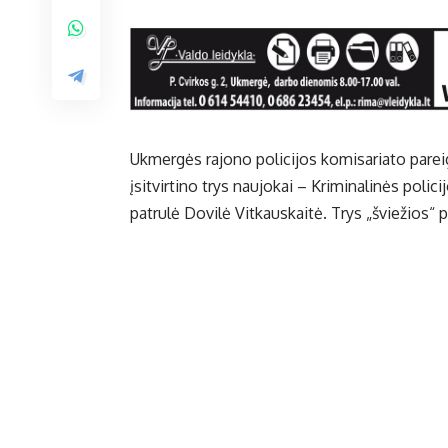
Ukmergės rajono policijos komisariato pareig
įsitvirtino trys naujokai – Kriminalinės polici
patrulė Dovilė Vitkauskaitė. Trys „šviežios“ p