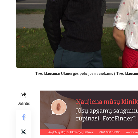
Trys klausimai Ukmergės policijos naujokams / Trys klausi
Dalintis