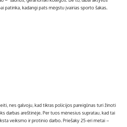
iau – šaunūs, geranoriški kolegos. Be to, labai aktyvūs
ai patinka, kadangi pats mėgstu įvairias sporto šakas.
eiti, nes galvoju, kad tikras policijos pareigūnas turi žinoti
koks darbas areštinėje. Per tuos mėnesius supratau, kad tai
ūksta veiksmo ir protinio darbo. Priešaky 25-eri metai –