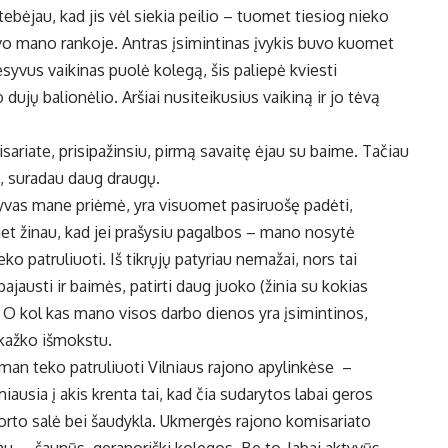
tebėjau, kad jis vėl siekia peilio – tuomet tiesiog nieko
vo mano rankoje. Antras įsimintinas įvykis buvo kuomet
yvus vaikinas puolė kolegą, šis paliepė kviesti
jų balionėlio. Aršiai nusiteikusius vaikiną ir jo tėvą
ariate, prisipažinsiu, pirmą savaitę ėjau su baime. Tačiau
jo, suradau daug draugų.
ktyvas mane priėmė, yra visuomet pasiruošę padėti,
 žinau, kad jei prašysiu pagalbos – mano nosytė
ko patruliuoti. Iš tikrųjų patyriau nemažai, nors tai
pajausti ir baimės, patirti daug juoko (žinia su kokias
i). O kol kas mano visos darbo dienos yra įsimintinos,
 kažko išmokstu.
man teko patruliuoti Vilniaus rajono apylinkėse –
iausia į akis krenta tai, kad čia sudarytos labai geros
porto salė bei šaudykla. Ukmergės rajono komisariato