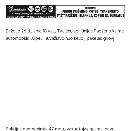
Birželio 26 d., apie 18 val., Taujėnų seniūnijos Paežerio kaime
automobilis „Opel“ nuvažiavo nuo kelio į pakelės griovį.
Policijos duomenimis, 47 metų vairuotojas galimai buvo