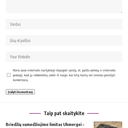
Noriu savo interneto naršyklėje išsaugoti vardą, el. pašto adresą ir interneto
puslapį, kad jų nebereiktų įvesti iš naujo, kai kitą kartą vėl norėsiu parašyti
komentarą.
Taip pat skaitykite
Briedžių sumedžiojimo limitas Ukmergei –