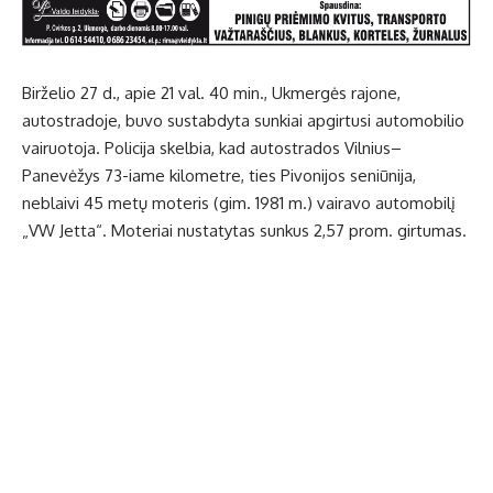
Birželio 27 d., apie 21 val. 40 min., Ukmergės rajone,
autostradoje, buvo sustabdyta sunkiai apgirtusi automobilio
vairuotoja. Policija skelbia, kad autostrados Vilnius–
Panevėžys 73-iame kilometre, ties Pivonijos seniūnija,
neblaivi 45 metų moteris (gim. 1981 m.) vairavo automobilį
„VW Jetta“. Moteriai nustatytas sunkus 2,57 prom. girtumas.