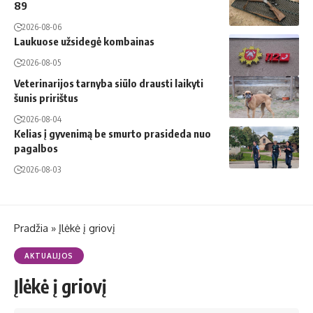
89
2026-08-06
Laukuose užsidegė kombainas
2026-08-05
Veterinarijos tarnyba siūlo drausti laikyti
šunis pririštus
2026-08-04
Kelias į gyvenimą be smurto prasideda nuo
pagalbos
2026-08-03
Pradžia
»
Įlėkė į griovį
AKTUALIJOS
Įlėkė į griovį