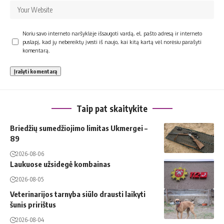
Noriu savo interneto naršyklėje išsaugoti vardą, el. pašto adresą ir interneto
puslapį, kad jų nebereiktų įvesti iš naujo, kai kitą kartą vėl norėsiu parašyti
komentarą.
Taip pat skaitykite
Briedžių sumedžiojimo limitas Ukmergei –
89
2026-08-06
Laukuose užsidegė kombainas
2026-08-05
Veterinarijos tarnyba siūlo drausti laikyti
šunis pririštus
2026-08-04