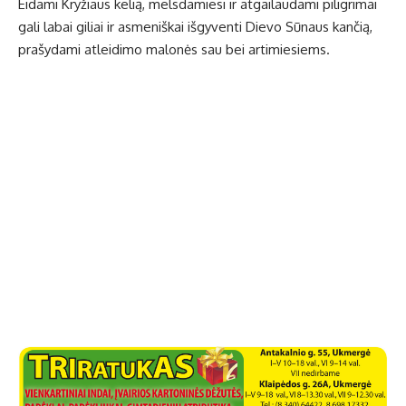
Eidami Kryžiaus kelią, melsdamiesi ir atgailaudami piligrimai
gali labai giliai ir asmeniškai išgyventi Dievo Sūnaus kančią,
prašydami atleidimo malonės sau bei artimiesiems.