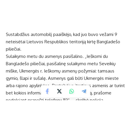
Sustabdžius automobilį paaiškėjo, kad juo buvo vežami 9
neteisėtai Lietuvos Respublikos teritoriją kirtę Bangladešo
piliečiai.
Sulaikymo metu du asmenys pasišalino. „Ieškomi du
Bangladešo piliečiai, pasišalinę sulaikymo metu Seveikių
miške, Ukmergės r. Ieškomų asmenų požymiai: tamsaus
gymio, šlapi ir sušalę. Asmenys gali būti Ukmergės mieste
arba rajono apylinkėse. Pastebėjus įtartinus asmenis ar turint
bet kokios informacijos apie jų buvimo vietą, prašome
nedelsiant pranešti telefonu 112“, – skelbė policija.
Ukmergės rajono policijos komisariato viršininkas Almantas
Lukša sako, kad tokie įvykiai toli nuo pasienio esančioje mūsų
savivaldybėje – itin reti.