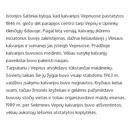
Istorijos šaltiniai byloja, kad kalvarijos Vepriuose pastatytos
1846 m. ginčo dėl parapijos centro tarp Veprių ir Upninkų
tikinčiųjų išdavoje. Pagal kitą versiją, kalvarijų įkūrimo
iniciatorius buvęs zakristijonas, dažnai keliaudavęs į Vilniaus
kalvarijas ir sumanęs jas įsteigti Vepriuose. Pradžioje
kalvarijos buvusios medinės. Vėliau sunykę kalvarijų
paveikslai buvo pakeisti naujais.
Tarpukariu į Veprius atvykdavo tūkstančiai maldininkų.
Sovietų laikais šie jų žygiai buvo visaip stabdomi, 1963 m.
valdžios įsakymu kalvarijos buvo nugriautos, Kryžiaus keliai
suarti, tačiau žmonės kryželiais ir gėlėmis pažymėdavo
buvusių stočių vietas ir toliau organizuodavo maldų eisenas.
1989 m. per Sekmines Veprių kalvarijos buvo atšventintos,
vėliau aukotojų lėšomis atstatytos koplytėlės.