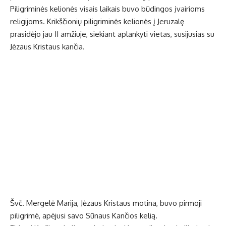
Piligriminės kelionės visais laikais buvo būdingos įvairioms
religijoms. Krikščionių piligriminės kelionės į Jeruzalę
prasidėjo jau II amžiuje, siekiant aplankyti vietas, susijusias su
Jėzaus Kristaus kančia.
Švč. Mergelė Marija, Jėzaus Kristaus motina, buvo pirmoji
piligrimė, apėjusi savo Sūnaus Kančios kelią.