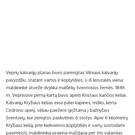
Veprių kalvarijų planas buvo parengtas Vilniaus kalvarijų
pavyzdžiu, statant vartus ir koplytėles, o iš Jeruzalės viena
maldininkė atvežė dvylika maišelių šventosios žemės. 1846
m. Vepriuose pirmą kartą buvo apeiti Kristaus kančios keliai.
Kalvarijų Kryžiaus kelias eina palei kapines, mišku, kerta
Cedrono upelį, vėliau paežere grįžtama į bažnyčios
šventorių, kur įrengtos paskutinės 6 stotys. Apie 6 kilometrų
Kryžiaus kelią, prie kiekvienos koplytėlės ir vartų sustodami
pasimelsti, maldininkai praeina maždaug per tris valandas.