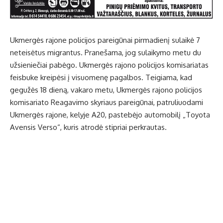
Ukmergės rajone policijos pareigūnai pirmadienį sulaikė 7
neteisėtus migrantus. Pranešama, jog sulaikymo metu du
užsieniečiai pabėgo. Ukmergės rajono policijos komisariatas
feisbuke kreipėsi į visuomenę pagalbos. Teigiama, kad
gegužės 18 dieną, vakaro metu, Ukmergės rajono policijos
komisariato Reagavimo skyriaus pareigūnai, patruliuodami
Ukmergės rajone, kelyje A20, pastebėjo automobilį „Toyota
Avensis Verso“, kuris atrodė stipriai perkrautas.