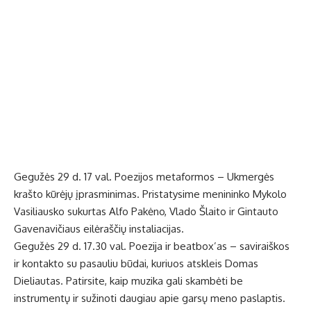
Gegužės 29 d. 17 val. Poezijos metaformos – Ukmergės
krašto kūrėjų įprasminimas. Pristatysime menininko Mykolo
Vasiliausko sukurtas Alfo Pakėno, Vlado Šlaito ir Gintauto
Gavenavičiaus eilėraščių instaliacijas.
Gegužės 29 d. 17.30 val. Poezija ir beatbox’as – saviraiškos
ir kontakto su pasauliu būdai, kuriuos atskleis Domas
Dieliautas. Patirsite, kaip muzika gali skambėti be
instrumentų ir sužinoti daugiau apie garsų meno paslaptis.