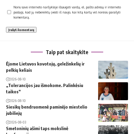
Noriu savo interneto naršyklėje išsaugoti vardą, el. pašto adresą ir interneto
puslapį, kad jų nebereiktų įvesti iš naujo, kai kitą kartą vėl norėsiu parašyti
komentarą.
Taip pat skaitykite
Ėjome Lietuvos kovotojų, geležinkelių ir
pelkių keliais
2026-08-10
„Tolerancijos jau išmokome. Palinkėsiu
taikos“
2026-08-10
Siesikų bendruomenė paminėjo miestelio
jubiliejų
2026-08-03
Smetoninių ašimi taps mokslinė