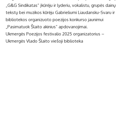
„G&G Sindikatas“ įkūrėju ir lyderiu, vokalistu, grupės dainų
tekstų bei muzikos kūrėju Gabrieliumi Liaudansku-Svaru ir
bibliotekos organizuoto poezijos konkurso jaunimui
„Pasimatuok Šlaito akinius“ apdovanojimai.
Ukmergės Poezijos festivalio 2025 organizatorius –
Ukmergės Vlado Šlaito viešoji biblioteka