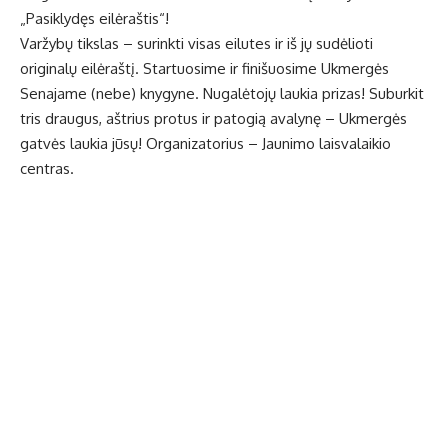
„Pasiklydęs eilėraštis“!
Varžybų tikslas – surinkti visas eilutes ir iš jų sudėlioti
originalų eilėraštį. Startuosime ir finišuosime Ukmergės
Senajame (nebe) knygyne. Nugalėtojų laukia prizas! Suburkit
tris draugus, aštrius protus ir patogią avalynę – Ukmergės
gatvės laukia jūsų! Organizatorius – Jaunimo laisvalaikio
centras.