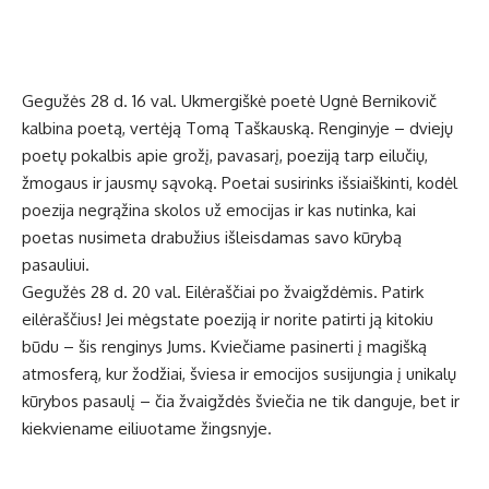
Gegužės 28 d. 16 val. Ukmergiškė poetė Ugnė Bernikovič
kalbina poetą, vertėją Tomą Taškauską. Renginyje – dviejų
poetų pokalbis apie grožį, pavasarį, poeziją tarp eilučių,
žmogaus ir jausmų sąvoką. Poetai susirinks išsiaiškinti, kodėl
poezija negrąžina skolos už emocijas ir kas nutinka, kai
poetas nusimeta drabužius išleisdamas savo kūrybą
pasauliui.
Gegužės 28 d. 20 val. Eilėraščiai po žvaigždėmis. Patirk
eilėraščius! Jei mėgstate poeziją ir norite patirti ją kitokiu
būdu – šis renginys Jums. Kviečiame pasinerti į magišką
atmosferą, kur žodžiai, šviesa ir emocijos susijungia į unikalų
kūrybos pasaulį – čia žvaigždės šviečia ne tik danguje, bet ir
kiekviename eiliuotame žingsnyje.