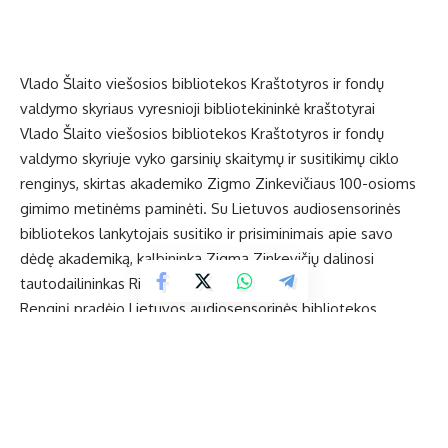
Vlado Šlaito viešosios bibliotekos Kraštotyros ir fondų
valdymo skyriaus vyresnioji bibliotekininkė kraštotyrai
Vlado Šlaito viešosios bibliotekos Kraštotyros ir fondų
valdymo skyriuje vyko garsinių skaitymų ir susitikimų ciklo
renginys, skirtas akademiko Zigmo Zinkevičiaus 100-osioms
gimimo metinėms paminėti. Su Lietuvos audiosensorinės
bibliotekos lankytojais susitiko ir prisiminimais apie savo
dėdę akademiką, kalbininką Zigmą Zinkevičių dalinosi
tautodailininkas Rimantas Zinkevičius.
Renginį pradėjo Lietuvos audiosensorinės bibliotekos
Ukmergės padalinio vyr. bibliotekininkė Asta Girnienė,
perskaitydama ištrauką iš Zigmo Zinkevičiaus knygos
„Ukmergės rajono gyvenviečių vardynas“ apie Ukmergės
pavadinimo kilmę.