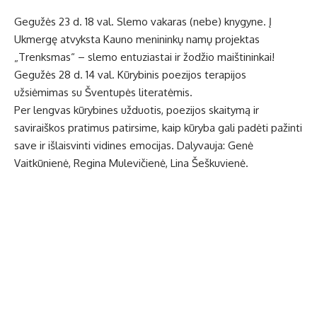
Gegužės 23 d. 18 val. Slemo vakaras (nebe) knygyne. Į
Ukmergę atvyksta Kauno menininkų namų projektas
„Trenksmas“ – slemo entuziastai ir žodžio maištininkai!
Gegužės 28 d. 14 val. Kūrybinis poezijos terapijos
užsiėmimas su Šventupės literatėmis.
Per lengvas kūrybines užduotis, poezijos skaitymą ir
saviraiškos pratimus patirsime, kaip kūryba gali padėti pažinti
save ir išlaisvinti vidines emocijas. Dalyvauja: Genė
Vaitkūnienė, Regina Mulevičienė, Lina Šeškuvienė.