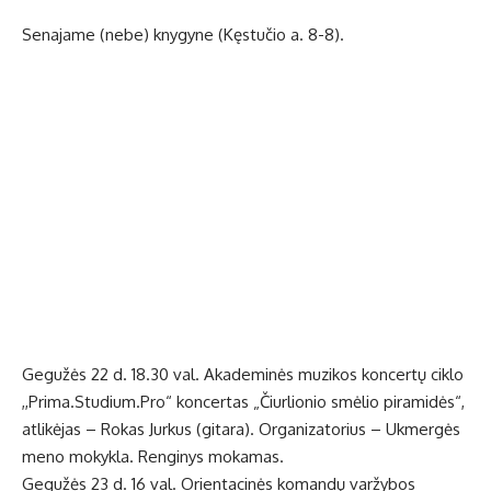
Senajame (nebe) knygyne (Kęstučio a. 8-8).
Gegužės 22 d. 18.30 val. Akademinės muzikos koncertų ciklo
,,Prima.Studium.Pro“ koncertas „Čiurlionio smėlio piramidės“,
atlikėjas – Rokas Jurkus (gitara). Organizatorius – Ukmergės
meno mokykla. Renginys mokamas.
Gegužės 23 d. 16 val. Orientacinės komandų varžybos