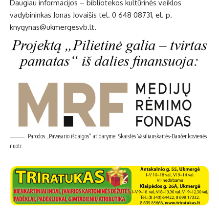
Daugiau informacijos – bibliotekos kultūrinės veiklos
vadybininkas Jonas Jovaišis tel. 0 648 08731, el. p.
knygynas@ukmergesvb.lt
.
Parodos „Pavasario išdaigos“ atidaryme. Skaistės Vasiliauskaitės-Dančenkovienės
nuotr.