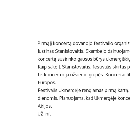
Pirmąjį koncertą dovanojo festivalio organiza
Justinas Stanislovaitis. Skambėjo dainuojamo
koncertą susirinko gausus būrys ukmergiškių
Kaip sakė J. Stanislovaitis, festivalis skirtas
tik koncertuoja užsienio grupės. Koncertai fil
Europos.
Festivalis Ukmergėje rengiamas pirmą kartą. Kon
dienomis. Planuojama, kad Ukmergėje koncert
Airijos.
UŽ inf.