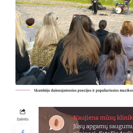
Skambėjo dainuojamosios poezijos ir populiariosios muzikos
Dalintis