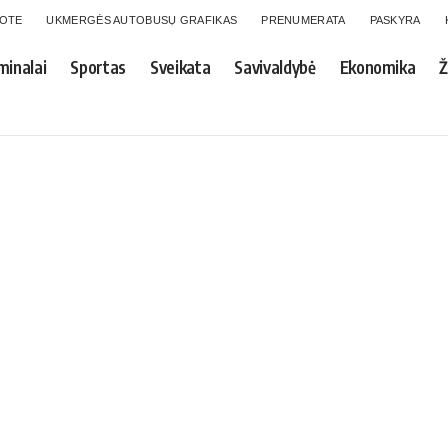
GOTE
UKMERGĖS AUTOBUSŲ GRAFIKAS
PRENUMERATA
PASKYRA
minalai
Sportas
Sveikata
Savivaldybė
Ekonomika
Ž