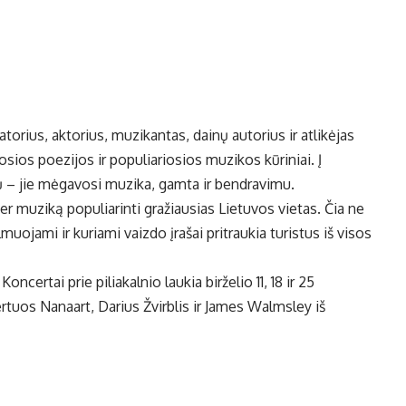
torius, aktorius, muzikantas, dainų autorius ir atlikėjas
sios poezijos ir populiariosios muzikos kūriniai. Į
 – jie mėgavosi muzika, gamta ir bendravimu.
 per muziką populiarinti gražiausias Lietuvos vietas. Čia ne
muojami ir kuriami vaizdo įrašai pritraukia turistus iš visos
certai prie piliakalnio laukia birželio 11, 18 ir 25
uos Nanaart, Darius Žvirblis ir James Walmsley iš