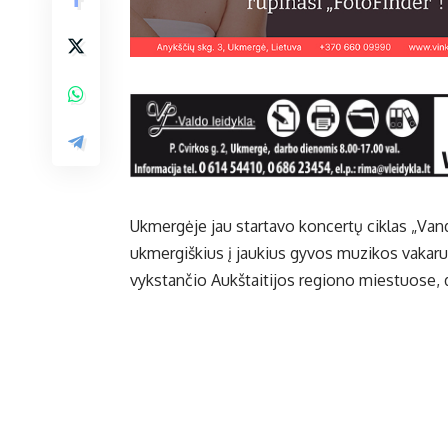
Ukmergėje jau startavo koncertų ciklas „Vand
ukmergiškius į jaukius gyvos muzikos vakarus
vykstančio Aukštaitijos regiono miestuose, d