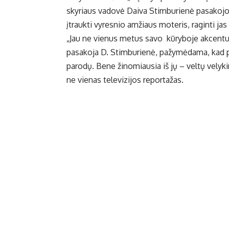
skyriaus vadovė Daiva Stimburienė pasakojo, k
įtraukti vyresnio amžiaus moteris, raginti j
„Jau ne vienus metus savo kūryboje akcentu
pasakoja D. Stimburienė, pažymėdama, kad p
parodų. Bene žinomiausia iš jų – veltų velyki
ne vienas televizijos reportažas.