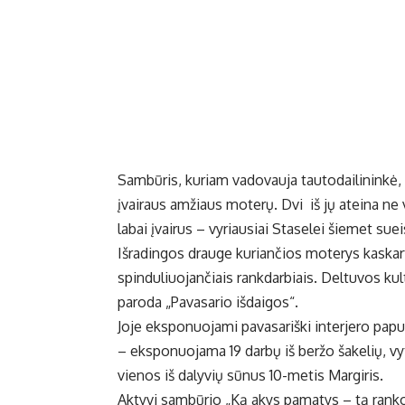
Sambūris, kuriam vadovauja tautodailininkė, 
įvairaus amžiaus moterų. Dvi iš jų ateina ne
labai įvairus – vyriausiai Staselei šiemet sue
Išradingos drauge kuriančios moterys kaskart
spinduliuojančiais rankdarbiais. Deltuvos 
paroda „Pavasario išdaigos“.
Joje eksponuojami pavasariški interjero papu
– eksponuojama 19 darbų iš beržo šakelių, vyt
vienos iš dalyvių sūnus 10-metis Margiris.
Aktyvi sambūrio „Ką akys pamatys – tą rank