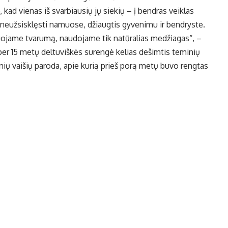
ad vienas iš svarbiausių jų siekių – į bendras veiklas
as neužsisklęsti namuose, džiaugtis gyvenimu ir bendryste.
ojame tvarumą, naudojame tik natūralias medžiagas“, –
er 15 metų deltuviškės surengė kelias dešimtis teminių
nių vaišių paroda, apie kurią prieš porą metų buvo rengtas