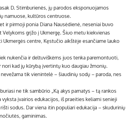
ą. Pasak D. Stimburienės, jų parodos eksponuojamos
ių namuose, kultūros centruose.
 net ir pirmoji ponia Diana Nausėdienė, neseniai buvo
nt Velykoms grįžo į Ukmergę. Šiuo metu kiekvienas
ėti Ukmergės centre, Kęstučio aikštėje esančiame lauko
tiek nukenčia ir deltuviškėms juos tenka paremontuoti,
ir nori kad jų kūrybą įvertintų kuo daugiau žmonių.
 nevežama tik vienintelė – šiaudinių sodų – paroda, nes
buriasi ne tik sambūrio „Ką akys pamatys – tą rankos
yksta įvairios edukacijos, iš praeities keliami senieji
 rišti sodus. Dar viena itin populiari edukacija – skudurinių
 močiutės, gaminimas.