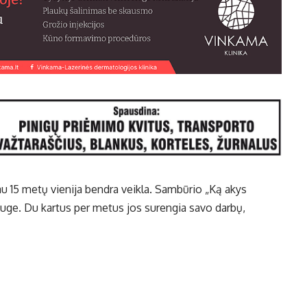
u 15 metų vienija bendra veikla. Sambūrio „Ką akys
auge. Du kartus per metus jos surengia savo darbų,