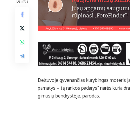
Dalintis
Deltuvoje gyvenančias kūrybingas moteris ja
pamatys – tą rankos padarys“ narės kuria dr
gimusių bendrystėje, parodas.