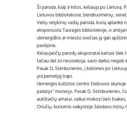
Ši paroda, kaip ir kitos, keliauja po Lietuv
Lietuvos bibliotekose, bendruomenių, senel
Veltų velykinių vaišių paroda, kurią aplankė
eksponuota Tauragės bibliotekoje, o artėja
ukmergiškis ar miesto svečias ją gali apžiūr
paviljone.
Keliaujančių parodų eksponatai kartais šiek 
tačiau dėl to nesisieloja, savo darbo negaili 
Pasak D. Stimburienės, į keliones po Lietuvą
yra pernelyg trapi.
Ukmergės kultūros centro Deltuvos skyriuje 
padarys“ moterys. Pasak D. Stimburienės, čia v
aukštaičių amatai, vaikai mokosi lieti žvakes,
Onučių, kuriomis vaikystėje žaisdavo mūsų