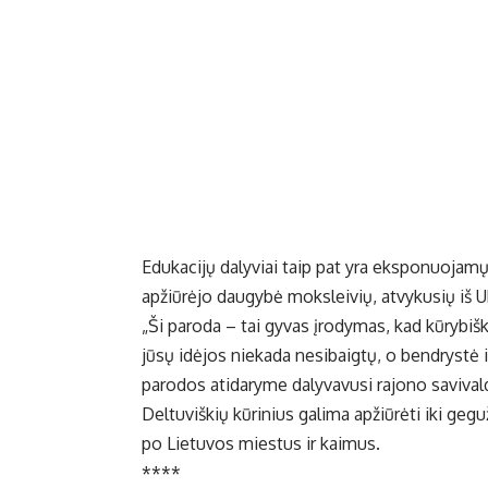
Edukacijų dalyviai taip pat yra eksponuojamų
apžiūrėjo daugybė moksleivių, atvykusių iš U
„Ši paroda – tai gyvas įrodymas, kad kūrybišk
jūsų idėjos niekada nesibaigtų, o bendrystė ir
parodos atidaryme dalyvavusi rajono savival
Deltuviškių kūrinius galima apžiūrėti iki ge
po Lietuvos miestus ir kaimus.
****