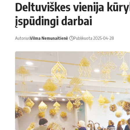
Deltuviškes vienija kūr
įspūdingi darbai
Autorius
Vilma Nemunaitienė
Publikuota 2025-04-28