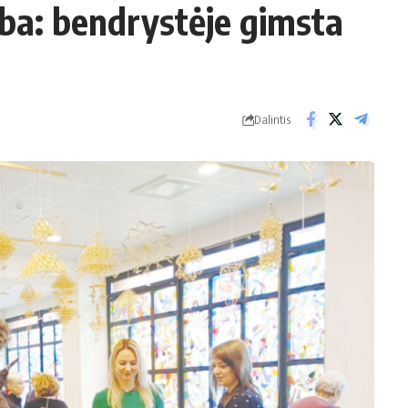
yba: bendrystėje gimsta
Dalintis