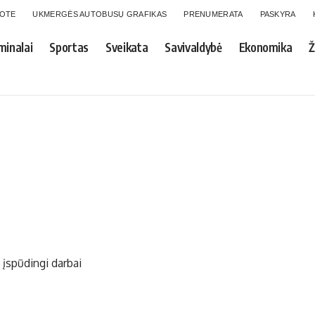
GOTE
UKMERGĖS AUTOBUSŲ GRAFIKAS
PRENUMERATA
PASKYRA
minalai
Sportas
Sveikata
Savivaldybė
Ekonomika
Ž
 įspūdingi darbai