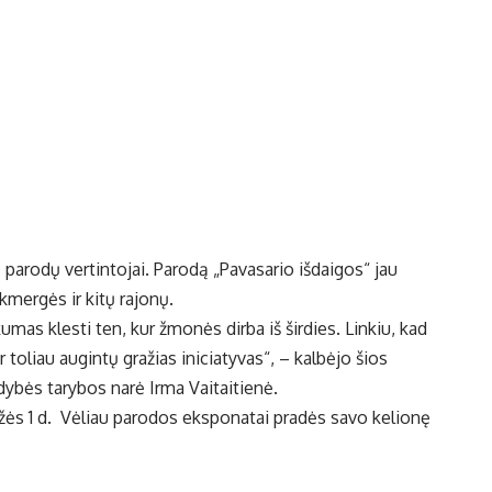
 parodų vertintojai. Parodą „Pavasario išdaigos“ jau
kmergės ir kitų rajonų.
umas klesti ten, kur žmonės dirba iš širdies. Linkiu, kad
 toliau augintų gražias iniciatyvas“, – kalbėjo šios
dybės tarybos narė Irma Vaitaitienė.
gužės 1 d. Vėliau parodos eksponatai pradės savo kelionę