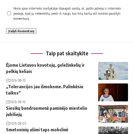
Noriu savo interneto naršyklėje išsaugoti vardą, el. pašto adresą ir interneto
puslapį, kad jų nebereiktų įvesti iš naujo, kai kitą kartą vėl norėsiu parašyti
komentarą.
Taip pat skaitykite
Ėjome Lietuvos kovotojų, geležinkelių ir
pelkių keliais
2026-08-10
„Tolerancijos jau išmokome. Palinkėsiu
taikos“
2026-08-10
Siesikų bendruomenė paminėjo miestelio
jubiliejų
2026-08-03
Smetoninių ašimi taps mokslinė