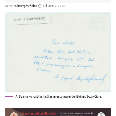
Autorius
Ukmergės žinios
Publikuota 2025-03-31
A. Svarinsko rašytas laiškas miesto merui dėl iškilmių bažnyčioje.