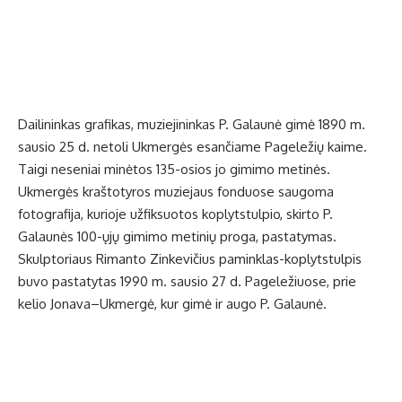
Dailininkas grafikas, muziejininkas P. Galaunė gimė 1890 m.
sausio 25 d. netoli Ukmergės esančiame Pageležių kaime.
Taigi neseniai minėtos 135-osios jo gimimo metinės.
Ukmergės kraštotyros muziejaus fonduose saugoma
fotografija, kurioje užfiksuotos koplytstulpio, skirto P.
Galaunės 100-ųjų gimimo metinių proga, pastatymas.
Skulptoriaus Rimanto Zinkevičius paminklas-koplytstulpis
buvo pastatytas 1990 m. sausio 27 d. Pageležiuose, prie
kelio Jonava–Ukmergė, kur gimė ir augo P. Galaunė.