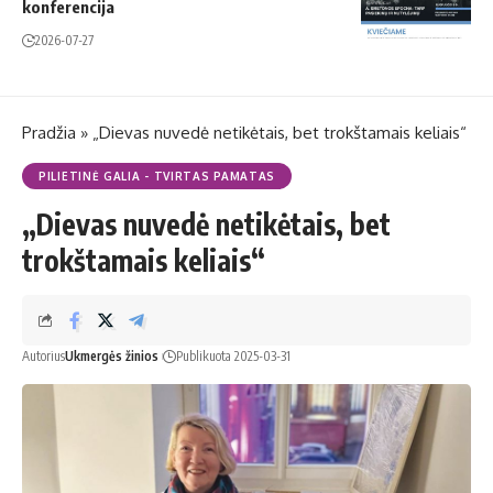
konferencija
2026-07-27
Pradžia
»
„Dievas nuvedė netikėtais, bet trokštamais keliais“
PILIETINĖ GALIA - TVIRTAS PAMATAS
„Dievas nuvedė netikėtais, bet
trokštamais keliais“
Autorius
Ukmergės žinios
Publikuota 2025-03-31