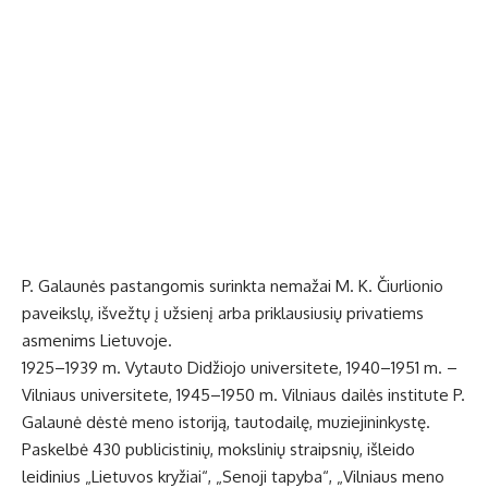
P. Galaunės pastangomis surinkta nemažai M. K. Čiurlionio
paveikslų, išvežtų į užsienį arba priklausiusių privatiems
asmenims Lietuvoje.
1925–1939 m. Vytauto Didžiojo universitete, 1940–1951 m. –
Vilniaus universitete, 1945–1950 m. Vilniaus dailės institute P.
Galaunė dėstė meno istoriją, tautodailę, muziejininkystę.
Paskelbė 430 publicistinių, mokslinių straipsnių, išleido
leidinius „Lietuvos kryžiai“, „Senoji tapyba“, „Vilniaus meno