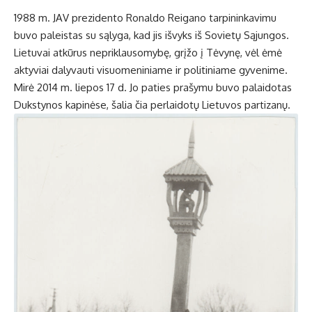
1988 m. JAV prezidento Ronaldo Reigano tarpininkavimu
buvo paleistas su sąlyga, kad jis išvyks iš Sovietų Sąjungos.
Lietuvai atkūrus nepriklausomybę, grįžo į Tėvynę, vėl ėmė
aktyviai dalyvauti visuomeniniame ir politiniame gyvenime.
Mirė 2014 m. liepos 17 d. Jo paties prašymu buvo palaidotas
Dukstynos kapinėse, šalia čia perlaidotų Lietuvos partizanų.