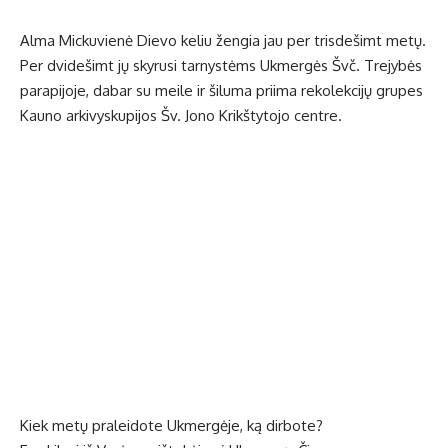
Alma Mickuvienė Dievo keliu žengia jau per trisdešimt metų.
Per dvidešimt jų skyrusi tarnystėms Ukmergės Švč. Trejybės
parapijoje, dabar su meile ir šiluma priima rekolekcijų grupes
Kauno arkivyskupijos Šv. Jono Krikštytojo centre.
Kiek metų praleidote Ukmergėje, ką dirbote?