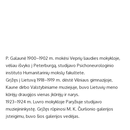
P. Galaunė 1900–1902 m. mokėsi Veprių liaudies mokykloje,
vėliau išvyko į Peterburgą, studijavo Psichoneurologinio
instituto Humanitarinių mokslų fakultete.
Grįžęs į Lietuvą 1918–1919 m. dėstė Vilniaus gimnazijoje,
Kaune dirbo Valstybiniame muziejuje, buvo Lietuvių meno
kūrėjų draugijos vienas įkūrėjų ir narys.
1923–1924 m. Luvro mokykloje Paryžiuje studijavo
muziejininkystę. Grįžęs rūpinosi M. K. Čiurlionio galerijos
įsteigimu, buvo šios galerijos vedėjas.