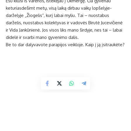
Esu kilusi iš Varėnos, ištekėjau į Ukmergę. Čia gyvenau
keturiasdešimt metų, visą laiką dirbau vaikų lopšelyje-
darželyje „Žiogelis“, kurį labai myliu. Tai – nuostabus
darželis, nuostabus kolektyvas ir vadovės Birutė Jucevičienė
ir Vida Jankūnienė. Jos visos liks mano širdyje, nes tai – labai
didelė ir svarbi mano gyvenimo dalis.
Be to dar dalyvavote parapijos veikloje. Kaip į ją įsitraukėte?