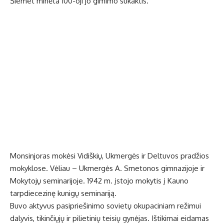
Šiemet minėta 100-oji jo gimimo sukaktis.
Monsinjoras mokėsi Vidiškių, Ukmergės ir Deltuvos pradžios
mokyklose. Vėliau – Ukmergės A. Smetonos gimnazijoje ir
Mokytojų seminarijoje. 1942 m. įstojo mokytis į Kauno
tarpdiecezinę kunigų seminariją.
Buvo aktyvus pasipriešinimo sovietų okupaciniam režimui
dalyvis, tikinčiųjų ir pilietinių teisių gynėjas. Ištikimai eidamas