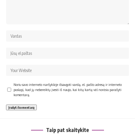
Noriu savo interneto naršyklėje išsaugoti vardą, el. pašto adresą ir interneto
puslapį, kad jų nebereiktų įvesti iš naujo, kai kitą kartą vėl norėsiu parašyti
komentarą.
Taip pat skaitykite