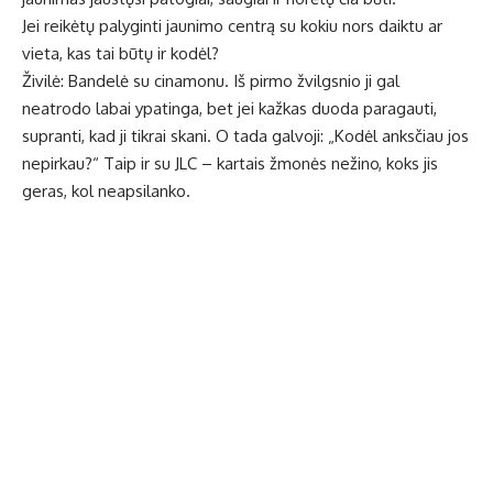
Jei reikėtų palyginti jaunimo centrą su kokiu nors daiktu ar
vieta, kas tai būtų ir kodėl?
Živilė: Bandelė su cinamonu. Iš pirmo žvilgsnio ji gal
neatrodo labai ypatinga, bet jei kažkas duoda paragauti,
supranti, kad ji tikrai skani. O tada galvoji: „Kodėl anksčiau jos
nepirkau?“ Taip ir su JLC – kartais žmonės nežino, koks jis
geras, kol neapsilanko.