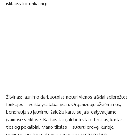
išklausyti ir reikalingi.
Žilvinas: Jaunimo darbuotojas neturi vienos aiškiai apibrėžtos
funkcijos – veikla yra labai įvairi. Organizuoju užsiėmimus,
bendrauju su jaunimu, žaidžiu kartu su jais, dalyvaujame
įvairiose veiklose. Kartais tai gali būti stalo tenisas, kartais
tiesiog pokalbiai. Mano tikslas – sukurti erdvę, kurioje
jaunimas jaustųsi patogiai, saugiai ir norėtų čia būti.