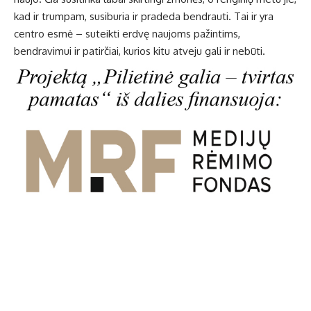
kad ir trumpam, susiburia ir pradeda bendrauti. Tai ir yra
centro esmė – suteikti erdvę naujoms pažintims,
bendravimui ir patirčiai, kurios kitu atveju gali ir nebūti.