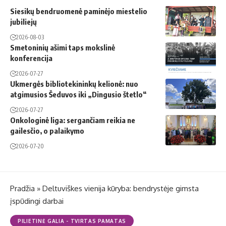
Siesikų bendruomenė paminėjo miestelio
jubiliejų
2026-08-03
Smetoninių ašimi taps mokslinė
konferencija
2026-07-27
Ukmergės bibliotekininkų kelionė: nuo
atgimusios Šeduvos iki „Dingusio štetlo“
2026-07-27
Onkologinė liga: sergančiam reikia ne
gailesčio, o palaikymo
2026-07-20
Pradžia
»
Deltuviškes vienija kūryba: bendrystėje gimsta
įspūdingi darbai
PILIETINĖ GALIA - TVIRTAS PAMATAS