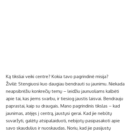
Ką tiksliai veiki centre? Kokia tavo pagrindinė misija?
Živilė: Stengiuosi kuo daugiau bendrauti su jaunimu. Niekada
neapsibrėžiu konkrečių temų – leidžiu jaunuoliams kalbėti
apie tai, kas jiems svarbu, ir tiesiog jaustis laisvai. Bendrauju
paprastai, kaip su draugais. Mano pagrindinis tikslas – kad
jaunimas, atėjęs į centrą, jaustųsi gerai. Kad jie nebūtų
suvaržyti, galėtų atsipalaiduoti, nebijotų pasipasakoti apie
savo skaudulius ir nuoskaudas. Noriu, kad jie pasijustų