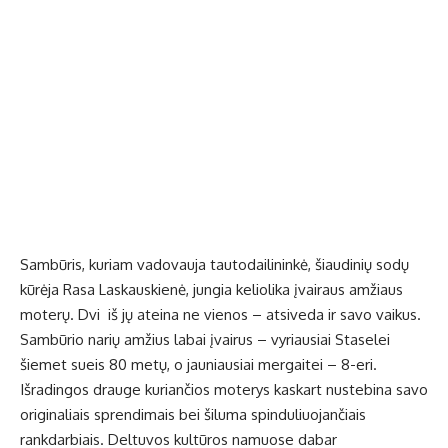
Sambūris, kuriam vadovauja tautodailininkė, šiaudinių sodų
kūrėja Rasa Laskauskienė, jungia keliolika įvairaus amžiaus
moterų. Dvi iš jų ateina ne vienos – atsiveda ir savo vaikus.
Sambūrio narių amžius labai įvairus – vyriausiai Staselei
šiemet sueis 80 metų, o jauniausiai mergaitei – 8-eri.
Išradingos drauge kuriančios moterys kaskart nustebina savo
originaliais sprendimais bei šiluma spinduliuojančiais
rankdarbiais. Deltuvos kultūros namuose dabar