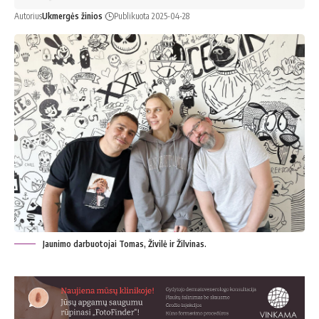
Autorius
Ukmergės žinios
Publikuota 2025-04-28
Jaunimo darbuotojai Tomas, Živilė ir Žilvinas.