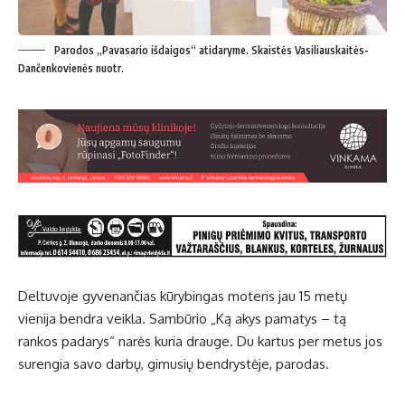
Parodos „Pavasario išdaigos“ atidaryme. Skaistės Vasiliauskaitės-
Dančenkovienės nuotr.
Deltuvoje gyvenančias kūrybingas moteris jau 15 metų
vienija bendra veikla. Sambūrio „Ką akys pamatys – tą
rankos padarys“ narės kuria drauge. Du kartus per metus jos
surengia savo darbų, gimusių bendrystėje, parodas.