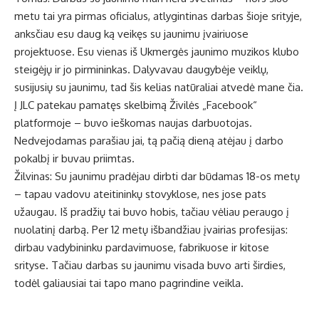
metu tai yra pirmas oficialus, atlygintinas darbas šioje srityje,
anksčiau esu daug ką veikęs su jaunimu įvairiuose
projektuose. Esu vienas iš Ukmergės jaunimo muzikos klubo
steigėjų ir jo pirmininkas. Dalyvavau daugybėje veiklų,
susijusių su jaunimu, tad šis kelias natūraliai atvedė mane čia.
Į JLC patekau pamatęs skelbimą Živilės „Facebook“
platformoje – buvo ieškomas naujas darbuotojas.
Nedvejodamas parašiau jai, tą pačią dieną atėjau į darbo
pokalbį ir buvau priimtas.
Žilvinas: Su jaunimu pradėjau dirbti dar būdamas 18-os metų
– tapau vadovu ateitininkų stovyklose, nes jose pats
užaugau. Iš pradžių tai buvo hobis, tačiau vėliau peraugo į
nuolatinį darbą. Per 12 metų išbandžiau įvairias profesijas:
dirbau vadybininku pardavimuose, fabrikuose ir kitose
srityse. Tačiau darbas su jaunimu visada buvo arti širdies,
todėl galiausiai tai tapo mano pagrindine veikla.