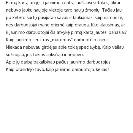
Pirmą kartą atėjęs į jaunimo centrą jaučiausi sutrikęs, tikrai
nebuvo jauku naujoje vietoje tarp naujų žmonių. Tačiau jau
po keleto kartų pasijutau savas ir laukiamas, kaip namuose,
nes darbuotojai mane priėmė kaip draugą. Kilo klausimas, ar
ir jaunimo darbuotojai čia atvykę pirmą kartą jautėsi panašiai?
Kaip jaunimo cent-ras „matomas“ darbuotojo akimis.
Niekada nebuvau girdėjęs apie tokią specialybę. Kaip vėliau
sužinojau, jos tokios anksčiau ir nebuvo.
Apie jų darbą pakalbinau pačius jaunimo darbuotojus.
Kaip prasidėjo tavo, kaip jaunimo darbuotojo, kelias?