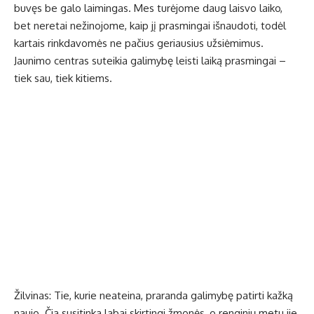
buvęs be galo laimingas. Mes turėjome daug laisvo laiko,
bet neretai nežinojome, kaip jį prasmingai išnaudoti, todėl
kartais rinkdavomės ne pačius geriausius užsiėmimus.
Jaunimo centras suteikia galimybę leisti laiką prasmingai –
tiek sau, tiek kitiems.
Žilvinas: Tie, kurie neateina, praranda galimybę patirti kažką
naujo. Čia susitinka labai skirtingi žmonės, o renginių metu jie,