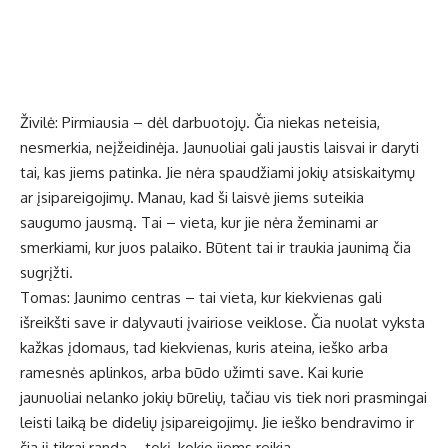
Živilė: Pirmiausia – dėl darbuotojų. Čia niekas neteisia,
nesmerkia, neįžeidinėja. Jaunuoliai gali jaustis laisvai ir daryti
tai, kas jiems patinka. Jie nėra spaudžiami jokių atsiskaitymų
ar įsipareigojimų. Manau, kad ši laisvė jiems suteikia
saugumo jausmą. Tai – vieta, kur jie nėra žeminami ar
smerkiami, kur juos palaiko. Būtent tai ir traukia jaunimą čia
sugrįžti.
Tomas: Jaunimo centras – tai vieta, kur kiekvienas gali
išreikšti save ir dalyvauti įvairiose veiklose. Čia nuolat vyksta
kažkas įdomaus, tad kiekvienas, kuris ateina, ieško arba
ramesnės aplinkos, arba būdo užimti save. Kai kurie
jaunuoliai nelanko jokių būrelių, tačiau vis tiek nori prasmingai
leisti laiką be didelių įsipareigojimų. Jie ieško bendravimo ir
čia jį tikrai randa – tokį, kokio jiems reikia.