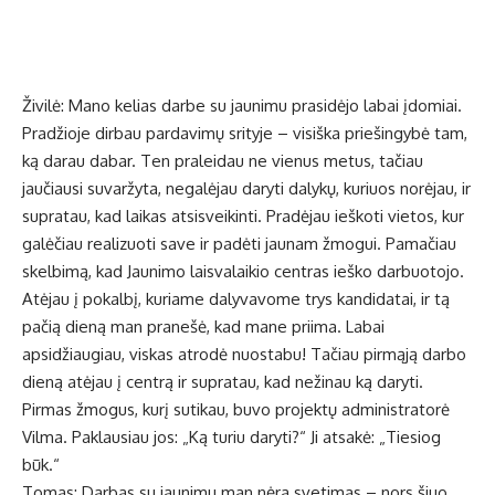
Živilė: Mano kelias darbe su jaunimu prasidėjo labai įdomiai.
Pradžioje dirbau pardavimų srityje – visiška priešingybė tam,
ką darau dabar. Ten praleidau ne vienus metus, tačiau
jaučiausi suvaržyta, negalėjau daryti dalykų, kuriuos norėjau, ir
supratau, kad laikas atsisveikinti. Pradėjau ieškoti vietos, kur
galėčiau realizuoti save ir padėti jaunam žmogui. Pamačiau
skelbimą, kad Jaunimo laisvalaikio centras ieško darbuotojo.
Atėjau į pokalbį, kuriame dalyvavome trys kandidatai, ir tą
pačią dieną man pranešė, kad mane priima. Labai
apsidžiaugiau, viskas atrodė nuostabu! Tačiau pirmąją darbo
dieną atėjau į centrą ir supratau, kad nežinau ką daryti.
Pirmas žmogus, kurį sutikau, buvo projektų administratorė
Vilma. Paklausiau jos: „Ką turiu daryti?“ Ji atsakė: „Tiesiog
būk.“
Tomas: Darbas su jaunimu man nėra svetimas – nors šiuo