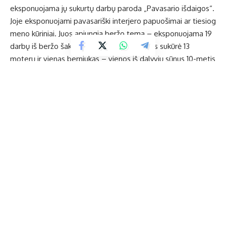
eksponuojama jų sukurtų darbų paroda „Pavasario išdaigos“.
Joje eksponuojami pavasariški interjero papuošimai ar tiesiog
meno kūriniai. Juos apjungia beržo tema – eksponuojama 19
darbų iš beržo šakelių, vytelių, gėlių. Darbus sukūrė 13
moterų ir vienas berniukas – vienos iš dalyvių sūnus 10-metis
Margiris.