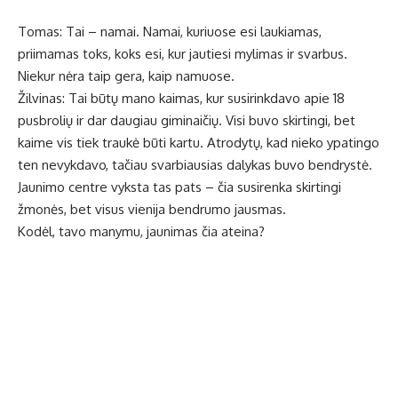
Tomas: Tai – namai. Namai, kuriuose esi laukiamas,
priimamas toks, koks esi, kur jautiesi mylimas ir svarbus.
Niekur nėra taip gera, kaip namuose.
Žilvinas: Tai būtų mano kaimas, kur susirinkdavo apie 18
pusbrolių ir dar daugiau giminaičių. Visi buvo skirtingi, bet
kaime vis tiek traukė būti kartu. Atrodytų, kad nieko ypatingo
ten nevykdavo, tačiau svarbiausias dalykas buvo bendrystė.
Jaunimo centre vyksta tas pats – čia susirenka skirtingi
žmonės, bet visus vienija bendrumo jausmas.
Kodėl, tavo manymu, jaunimas čia ateina?