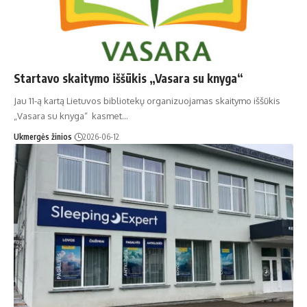
Startavo skaitymo iššūkis „Vasara su knyga“
Jau 11-ą kartą Lietuvos bibliotekų organizuojamas skaitymo iššūkis
„Vasara su knyga“ kasmet…
Ukmergės žinios
2026-06-12