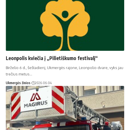
Leonpolis kviečia į „Pilietiškumo festivalį“
Birželio 6 d., šeštadienį, Ukmergės rajone, Leonpolio dvare, vyks jau
trečius metus…
Ukmergės žinios
2026-06-04