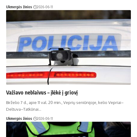
Ukmergės žinios
2026-06-11
Važiavo neblaivus – įlėkė į griovį
Birželio 7 d., apie 11 val. 20 min., Veprių seniūnijoje, kelio Vepriai–
Deltuva–Tatkūnai…
Ukmergės žinios
2026-06-11