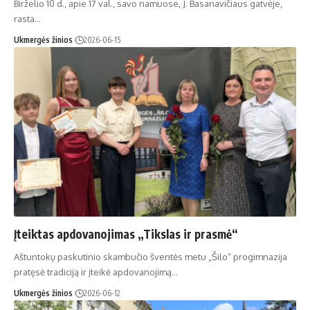
Birželio 10 d., apie 17 val., savo namuose, J. Basanavičiaus gatvėje,
rasta…
Ukmergės žinios
2026-06-15
Įteiktas apdovanojimas „Tikslas ir prasmė“
Aštuntokų paskutinio skambučio šventės metu „Šilo“ progimnazija
pratęsė tradiciją ir įteikė apdovanojimą…
Ukmergės žinios
2026-06-12