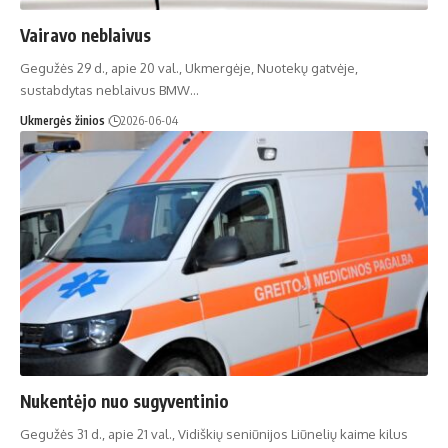
Vairavo neblaivus
Gegužės 29 d., apie 20 val., Ukmergėje, Nuotekų gatvėje,
sustabdytas neblaivus BMW…
Ukmergės žinios
2026-06-04
Nukentėjo nuo sugyventinio
Gegužės 31 d., apie 21 val., Vidiškių seniūnijos Liūnelių kaime kilus