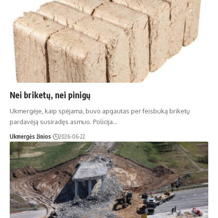
Nei briketų, nei pinigų
Ukmergėje, kaip spėjama, buvo apgautas per feisbuką briketų
pardavėją susiradęs asmuo. Policija…
Ukmergės žinios
2026-06-22