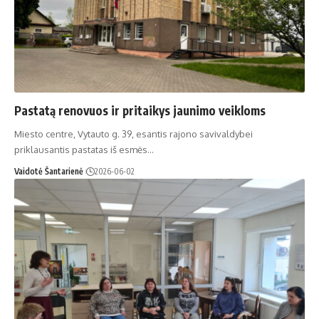
Pastatą renovuos ir pritaikys jaunimo veikloms
Miesto centre, Vytauto g. 39, esantis rajono savivaldybei
priklausantis pastatas iš esmės…
Vaidotė Šantarienė
2026-06-02