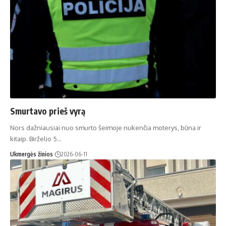
Smurtavo prieš vyrą
Nors dažniausiai nuo smurto šeimoje nukenčia moterys, būna ir
kitaip. Birželio 5…
Ukmergės žinios
2026-06-11