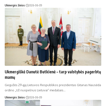
Ukmergės žinios
2026-06-09
Ukmergiškė Danutė Butkienė – tarp valstybės pagerbtų
mamų
Gegužės 29-ąją Lietuvos Respublikos prezidentas Gitanas Nausėda
ordino „Už nuopelnus Lietuvai“ medaliais…
Ukmergės žinios
2026-06-09