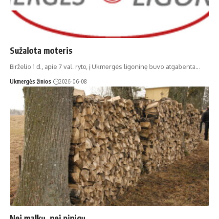
Sužalota moteris
Birželio 1 d., apie 7 val. ryto, į Ukmergės ligoninę buvo atgabenta…
Ukmergės žinios
2026-06-08
Nei malkų, nei pinigų