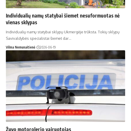
Individualių namų statybai šiemet nesuformuotas nė
vienas sklypas
Individualių namų statybai sklypų Ukmergėje trūksta. Tokių sklypų
Savivaldybės specialistai šiemet dar…
Vilma Nemunaitienė
2026-06-19
Žuvo motorolerio vairuotojas