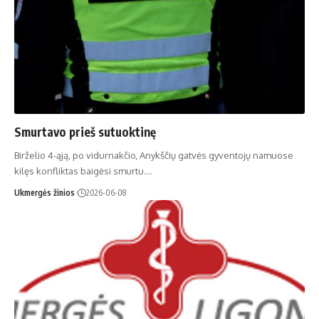
Smurtavo prieš sutuoktinę
Birželio 4-ąją, po vidurnakčio, Anykščių gatvės gyventojų namuose
kilęs konfliktas baigėsi smurtu.…
Ukmergės žinios
2026-06-08