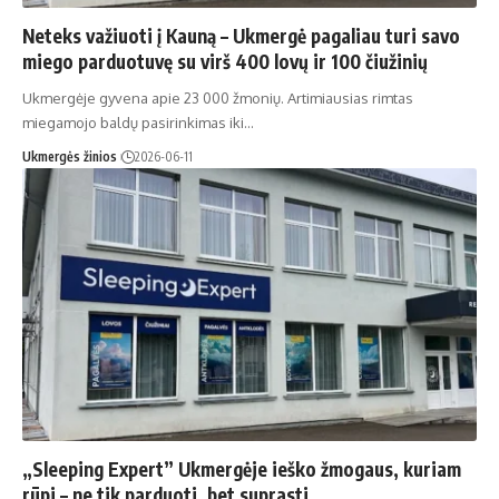
Neteks važiuoti į Kauną – Ukmergė pagaliau turi savo
miego parduotuvę su virš 400 lovų ir 100 čiužinių
Ukmergėje gyvena apie 23 000 žmonių. Artimiausias rimtas
miegamojo baldų pasirinkimas iki…
Ukmergės žinios
2026-06-11
„Sleeping Expert” Ukmergėje ieško žmogaus, kuriam
rūpi – ne tik parduoti, bet suprasti