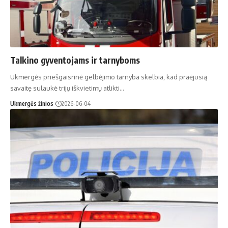
Talkino gyventojams ir tarnyboms
Ukmergės priešgaisrinė gelbėjimo tarnyba skelbia, kad praėjusią
savaitę sulaukė trijų iškvietimų atlikti…
Ukmergės žinios
2026-06-04