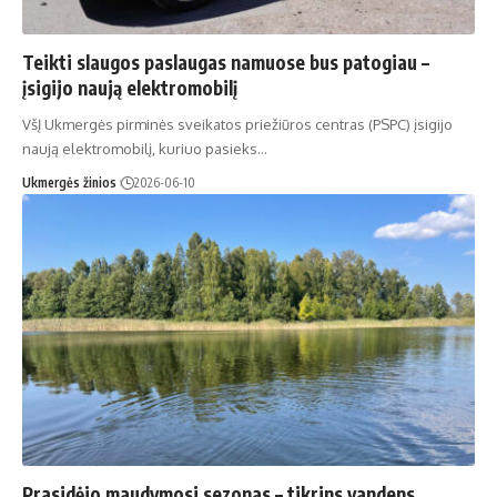
Teikti slaugos paslaugas namuose bus patogiau –
įsigijo naują elektromobilį
VšĮ Ukmergės pirminės sveikatos priežiūros centras (PSPC) įsigijo
naują elektromobilį, kuriuo pasieks…
Ukmergės žinios
2026-06-10
Prasidėjo maudymosi sezonas – tikrins vandens