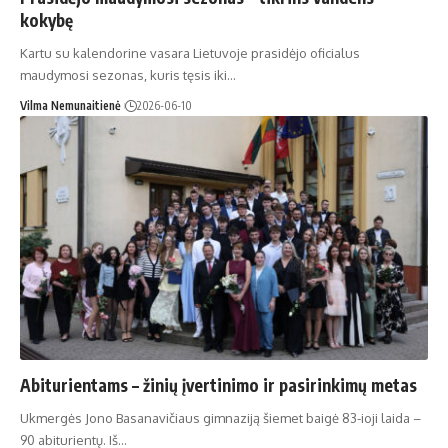
kokybę
Kartu su kalendorine vasara Lietuvoje prasidėjo oficialus
maudymosi sezonas, kuris tęsis iki…
Vilma Nemunaitienė
2026-06-10
Abiturientams – žinių įvertinimo ir pasirinkimų metas
Ukmergės Jono Basanavičiaus gimnaziją šiemet baigė 83-ioji laida –
90 abiturientų. Iš…