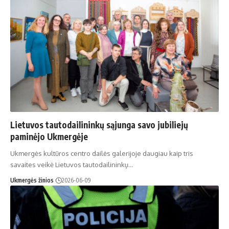
Lietuvos tautodailininkų sąjunga savo jubiliejų
paminėjo Ukmergėje
Ukmergės kultūros centro dailės galerijoje daugiau kaip tris
savaites veikė Lietuvos tautodailininkų…
Ukmergės žinios
2026-06-09