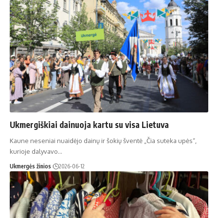
Ukmergiškiai dainuoja kartu su visa Lietuva
Kaune neseniai nuaidėjo dainų ir šokių šventė „Čia suteka upės“,
kurioje dalyvavo…
Ukmergės žinios
2026-06-12