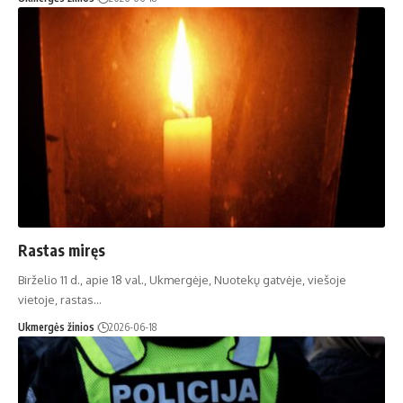
Rastas miręs
Birželio 11 d., apie 18 val., Ukmergėje, Nuotekų gatvėje, viešoje
vietoje, rastas…
Ukmergės žinios
2026-06-18