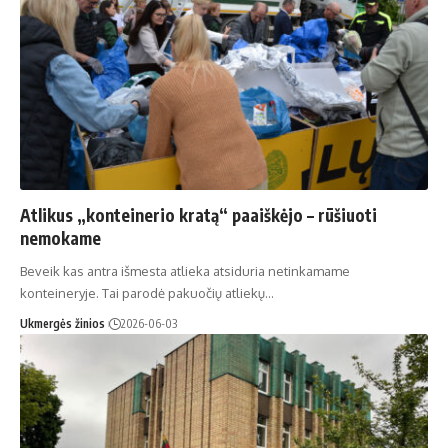
Atlikus „konteinerio kratą“ paaiškėjo – rūšiuoti
nemokame
Beveik kas antra išmesta atlieka atsiduria netinkamame
konteineryje. Tai parodė pakuočių atliekų…
Ukmergės žinios
2026-06-03