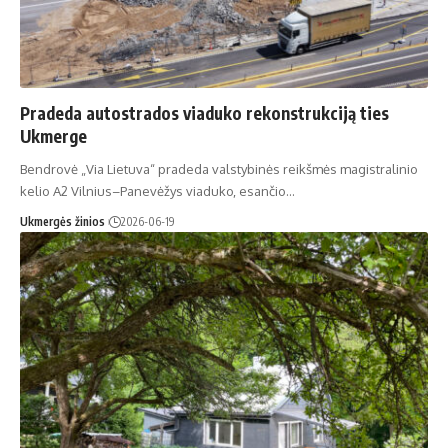
Pradeda autostrados viaduko rekonstrukciją ties
Ukmerge
Bendrovė „Via Lietuva“ pradeda valstybinės reikšmės magistralinio
kelio A2 Vilnius–Panevėžys viaduko, esančio…
Ukmergės žinios
2026-06-19