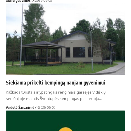
Ukmergės žinios
2026-06-08
Siekiama prikelti kempingą naujam gyvenimui
Kažkada turistais ir ypatingais renginiais garsėjęs Vidiškių
seniūnijoje esantis Šventupės kempingas pastaruoju…
Vaidotė Šantarienė
2026-06-05