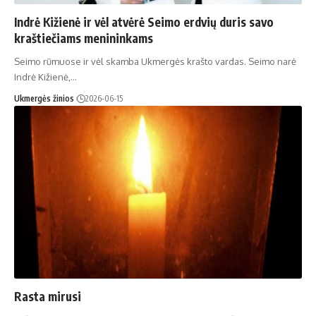
Indrė Kižienė ir vėl atvėrė Seimo erdvių duris savo
kraštiečiams menininkams
Seimo rūmuose ir vėl skamba Ukmergės krašto vardas. Seimo narė
Indrė Kižienė,…
Ukmergės žinios
2026-06-15
Rasta mirusi