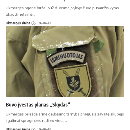
Ukmergės rajone birželio 12 d. eismo įvykyje žuvo pusamžis vyras.
Skaudi nelaimė…
Ukmergės žinios
2026-06-18
Buvo įvestas planas „Skydas“
Ukmergės priešgaisrinė gelbėjimo tarnyba praėjusią savaitę skubėjo
į galimai sprogmens radimo vietą.…
Ukmergės žinios
2026-06-18