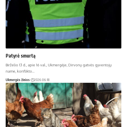
Patyrė smurtą
Birželio 13 d., apie 16 val., Ukmergėje, Dirvonų gatvės gyventojų
name, konflikto…
Ukmergės žinios
2026-06-18