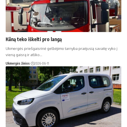
Kūną teko iškelti pro langą
Ukmergės priešgaisrinė gelbėjimo tarnyba praėjusią savaitę vyko į
vieną gaisrą ir atliko…
Ukmergės žinios
2026-06-11