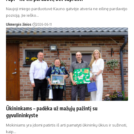
Naujoji miego parduotuvė Kauno gatvėje atveria ne eilinę pardavėjo
poziciją. Jie ieško…
Ukmergės žinios
2026-06-11
Ūkininkams – padėka už mažųjų pažintį su
gyvulininkyste
Mokiniams yra įdomi patirtis iš arti pamatyti ūkininkų ūkius ir sužinoti,
kaip…