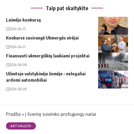
Taip pat skaitykite
Laimėjo konkursą
2024-04-17
Konkurse susirungė Ukmergės virėjai
2024-04-17
Finansuoti ukmergiškių laukiami projektai
2024-06-06
Užimtoje valstybinėje žemėje – nelegaliai
ardomi automobiliai
2024-06-06
Pradžia
»
Į šventę susirinko profsąjungų nariai
AKTUALIJOS