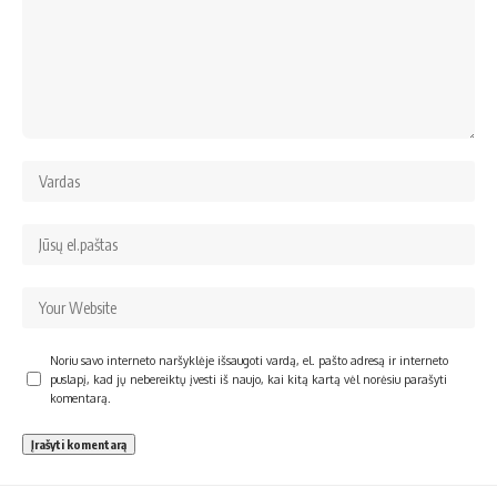
Noriu savo interneto naršyklėje išsaugoti vardą, el. pašto adresą ir interneto
puslapį, kad jų nebereiktų įvesti iš naujo, kai kitą kartą vėl norėsiu parašyti
komentarą.