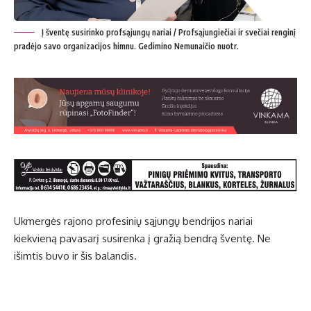
Į šventę susirinko profsąjungų nariai / Profsąjungiečiai ir svečiai renginį
pradėjo savo organizacijos himnu. Gedimino Nemunaičio nuotr.
Ukmergės rajono profesinių sąjungų bendrijos nariai
kiekvieną pavasarį susirenka į gražią bendrą šventę. Ne
išimtis buvo ir šis balandis.