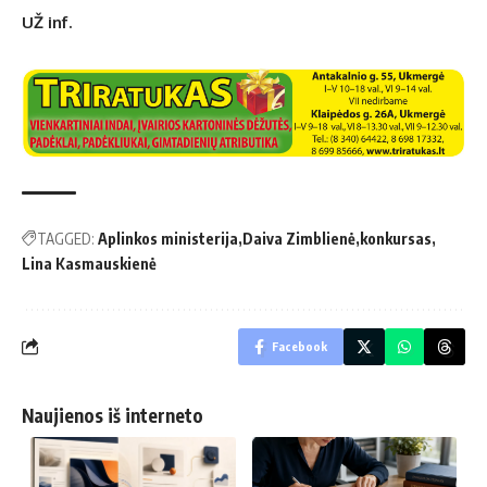
UŽ inf.
TAGGED:
Aplinkos ministerija
Daiva Zimblienė
konkursas
Lina Kasmauskienė
Facebook
Naujienos iš interneto