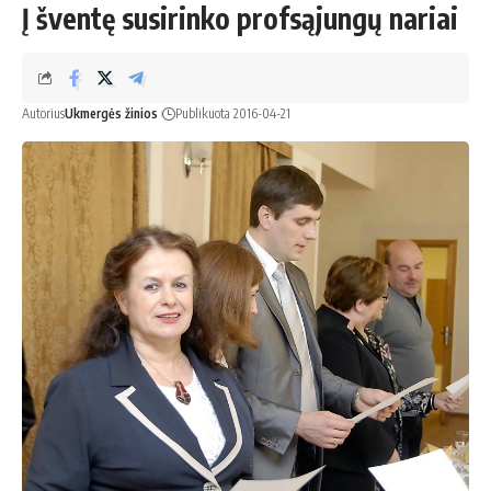
Į šventę susirinko profsąjungų nariai
Autorius
Ukmergės žinios
Publikuota 2016-04-21