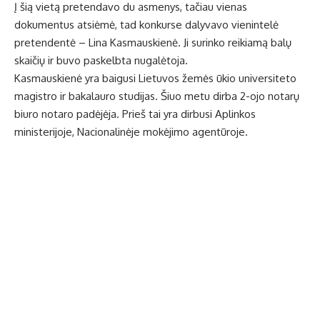
Į šią vietą pretendavo du asmenys, tačiau vienas
dokumentus atsiėmė, tad konkurse dalyvavo vienintelė
pretendentė – Lina Kasmauskienė. Ji surinko reikiamą balų
skaičių ir buvo paskelbta nugalėtoja.
Kasmauskienė yra baigusi Lietuvos žemės ūkio universiteto
magistro ir bakalauro studijas. Šiuo metu dirba 2-ojo notarų
biuro notaro padėjėja. Prieš tai yra dirbusi Aplinkos
ministerijoje, Nacionalinėje mokėjimo agentūroje.