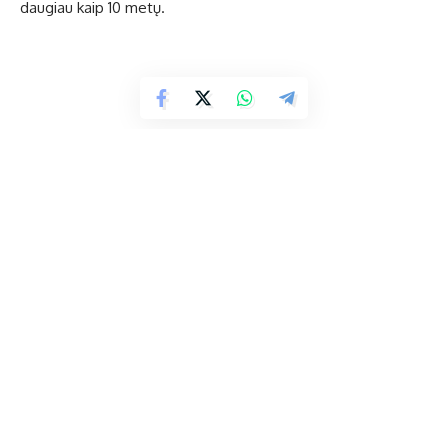
daugiau kaip 10 metų.
Ukmergiškius pasveikino Seimo narys Arūnas Dudėnas,
savivaldybės administracijos direktorius Stasys Jackūnas.
Savo gretas pildyti skatino Lietuvos profesinių sąjungų
konfederacijos generalinė sekretorė Janina Matuizienė,
projektų vadovė Danutė Šlionskienė.
Visi savo pasisakymuose akcentavo patį svarbiausią šiuo