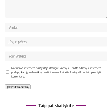
Noriu savo interneto naršyklėje išsaugoti vardą, el. pašto adresą ir interneto
puslapį, kad jų nebereiktų įvesti iš naujo, kai kitą kartą vėl norėsiu parašyti
komentarą.
Taip pat skaitykite