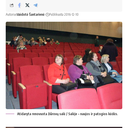
Autorius
Vaidotė Šantarienė
Publikuota 2016-12-10
Atidaryta renovuota žiūrovų salė / Salėje – naujos ir patogios kėdės.