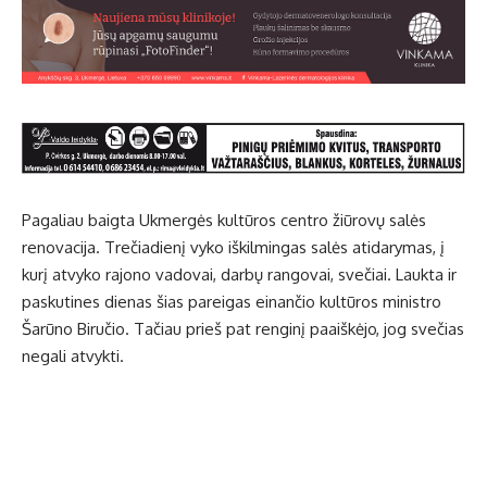
Pagaliau baigta Ukmergės kultūros centro žiūrovų salės
renovacija. Trečiadienį vyko iškilmingas salės atidarymas, į
kurį atvyko rajono vadovai, darbų rangovai, svečiai. Laukta ir
paskutines dienas šias pareigas einančio kultūros ministro
Šarūno Biručio. Tačiau prieš pat renginį paaiškėjo, jog svečias
negali atvykti.