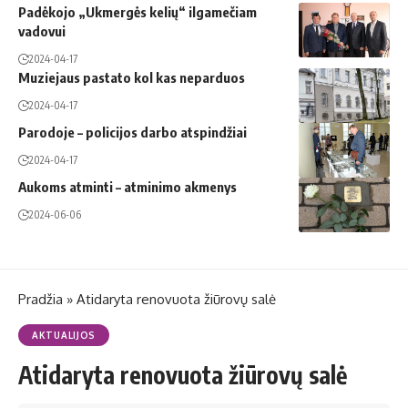
Padėkojo „Ukmergės kelių“ ilgamečiam
vadovui
2024-04-17
Muziejaus pastato kol kas neparduos
2024-04-17
Parodoje – policijos darbo atspindžiai
2024-04-17
Aukoms atminti – atminimo akmenys
2024-06-06
Pradžia
»
Atidaryta renovuota žiūrovų salė
AKTUALIJOS
Atidaryta renovuota žiūrovų salė