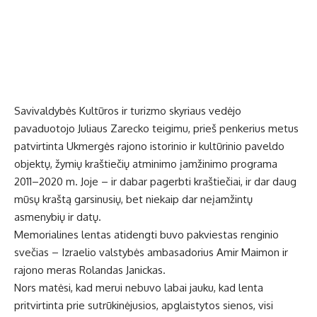
Savivaldybės Kultūros ir turizmo skyriaus vedėjo
pavaduotojo Juliaus Zarecko teigimu, prieš penkerius metus
patvirtinta Ukmergės rajono istorinio ir kultūrinio paveldo
objektų, žymių kraštiečių atminimo įamžinimo programa
2011–2020 m. Joje – ir dabar pagerbti kraštiečiai, ir dar daug
mūsų kraštą garsinusių, bet niekaip dar neįamžintų
asmenybių ir datų.
Memorialines lentas atidengti buvo pakviestas renginio
svečias – Izraelio valstybės ambasadorius Amir Maimon ir
rajono meras Rolandas Janickas.
Nors matėsi, kad merui nebuvo labai jauku, kad lenta
pritvirtinta prie sutrūkinėjusios, apglaistytos sienos, visi