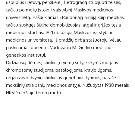
užpuolus Lietuvą, persikėlė į Petrogradą studijuoti teisės,
tačiau po metų įstojo į valstybinį Maskvos medicinos
universitetą. Pašaukiamas į Raudonąją armiją kaip medikas,
tačiau susirgęs šiltine demobilizuojasi atgal ir grįžęs tęsia
medicinos studijas. 1921 m. baigia Maskvos valstybinį
medicinos universitetą. Iš pradžių dirba stažuotoju, vėliau
paskiriamas docentu. Vadovauja M. Gorkio medicinos
genetikos institutui.
Didžiausią dėmesį klinikinių tyrimų srityje skyrė žmogaus
chromosomų studijoms, patologijoms, kraujo ligoms,
organizavo dvynių klinikinius genetinius tyrimus, parašė
mokslinių straipsnių medicinos srityje. Nužudytas 1938 metais
NKVD didžiojo teroro metu.