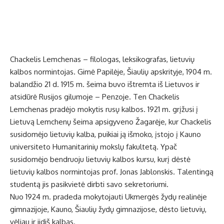
Chackelis Lemchenas – filologas, leksikografas, lietuvių
kalbos normintojas. Gimė Papilėje, Šiaulių apskrityje, 1904 m.
balandžio 21 d. 1915 m. šeima buvo ištremta iš Lietuvos ir
atsidūrė Rusijos gilumoje – Penzoje. Ten Chackelis
Lemchenas pradėjo mokytis rusų kalbos. 1921 m. grįžusi į
Lietuvą Lemchenų šeima apsigyveno Žagarėje, kur Chackelis
susidomėjo lietuvių kalba, puikiai ją išmoko, įstojo į Kauno
universiteto Humanitarinių mokslų fakultetą. Ypač
susidomėjo bendruoju lietuvių kalbos kursu, kurį dėstė
lietuvių kalbos normintojas prof. Jonas Jablonskis. Talentingą
studentą jis pasikvietė dirbti savo sekretoriumi.
Nuo 1924 m. pradeda mokytojauti Ukmergės žydų realinėje
gimnazijoje, Kauno, Šiaulių žydų gimnazijose, dėsto lietuvių,
vėliau ir jidiš kalbas.