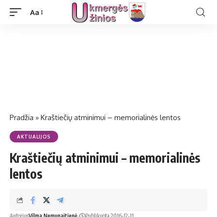
Aa
Pradžia
»
Kraštiečių atminimui – memorialinės lentos
AKTUALIJOS
Kraštiečių atminimui – memorialinės
lentos
Autorius
Vilma Nemunaitienė
Publikuota 2016-12-11