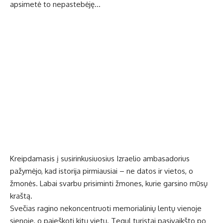
apsimetė to nepastebėję…
Kreipdamasis į susirinkusiuosius Izraelio ambasadorius
pažymėjo, kad istorija pirmiausiai – ne datos ir vietos, o
žmonės. Labai svarbu prisiminti žmones, kurie garsino mūsų
kraštą.
Svečias ragino nekoncentruoti memorialinių lentų vienoje
sienoje, o paieškoti kitų vietų. Tegul turistai pasivaikšto po