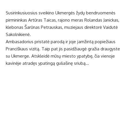
Susirinkusiuosius sveikino Ukmergės žydų bendruomenės
pirmininkas Artūras Taicas, rajono meras Rolandas Janickas,
klebonas Šarūnas Petrauskas, muziejaus direktorė Vaidutė
Sakolnikienė.
Ambasadorius pristatė parodą ir joje įamžintą popiežiaus
Pranciškaus vizitą. Taip pat jis pasidžiaugė gražia draugyste
su Ukmerge. Atskleidė mūsų miesto ypatybę, čia vienoje
kavinėje atradęs ypatingą guliašinę sriubą…