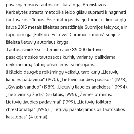
pasakojamosios tautosakos katalogą. Bronislavos
Kerbelytės atrasta metodika leido giliau suprasti ir nagrinėti
tautosakos kūrinius. Šis katalogas dviejų tomų leidiniu anglų
kalba 2015 metais išleistas prestižinėje Suomijos leidykloje ir
tapo pirmąja „Folklore Fellows’ Communications“ serijoje
išleista lietuvių autoriaus knyga.
Tautosakininkė susistemino apie 85 000 lietuvių
pasakojamosios tautosakos kūrinių variantų, palikdama
neįkainojamą šaltinį būsimiems tyrinėtojams.
Ji išleido daugybę reikšmingų veikalų, tarp kurių „Lietuvių
liaudies padavimai“ (1970), „Lietuvių liaudies pasakos“ (1978),
„Gyvasis vanduo“ (1989), „Lietuvių liaudies anekdotai“ (1994),
„Lietuvininkų žodis“ (su kitais, 1995), „Žemės atmintis:
Lietuvių liaudies padavimai“ (1999), „Lietuvių folkloro
chrestomatija“ (1996), „Lietuvių pasakojamosios tautosakos
katalogas“ (4 tomai).