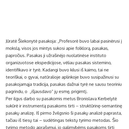
Jūratė Šlekonytė pasakoja: „Profesorė buvo labai pasinėrusi į
mokslą, visos jos mintys sukosi apie folklorą, pasakas,
papročius. Pasakas ji užrašinėjo nuolatinėse instituto
organizuotose ekspedicijose, vėliau pasakas sistemino,
identifikavo ir tyrė. Kadangi buvo kilusi iš kaimo, tai ne
teoriškai, o gyvai, natūralioje aplinkoje buvo susipažinusi su
pasakojamąja tradicija, pasakas dažnai tyrė ne sausu teoriniu
pagrindu, o „išjausdavo“ jų esmę, prigimtį.
Per ilgus darbo su pasakomis metus Bronislava Kerbelytė
sukūrė ir instrumentą pasakoms tirti – struktūrinę-semantinę
pasakų analizę. Iš pirmo žvilgsnio ši pasakų analizė paprasta,
tačiau iš tiesų tai – sudėtingas tekstų tyrimo metodas. Šio
tyrimo metodo aprašymui, jo galimybėms pasakoms tirti