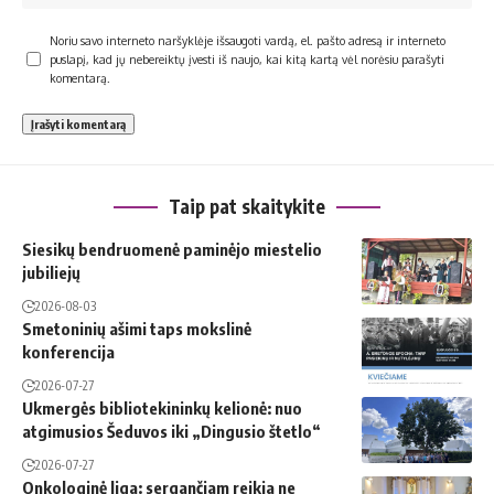
Noriu savo interneto naršyklėje išsaugoti vardą, el. pašto adresą ir interneto
puslapį, kad jų nebereiktų įvesti iš naujo, kai kitą kartą vėl norėsiu parašyti
komentarą.
Taip pat skaitykite
Siesikų bendruomenė paminėjo miestelio
jubiliejų
2026-08-03
Smetoninių ašimi taps mokslinė
konferencija
2026-07-27
Ukmergės bibliotekininkų kelionė: nuo
atgimusios Šeduvos iki „Dingusio štetlo“
2026-07-27
Onkologinė liga: sergančiam reikia ne