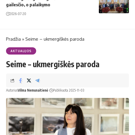
gailesčio, o palaikymo
2026-07-20
Pradžia
»
Seime – ukmergiškės paroda
AKTUALIJOS
Seime – ukmergiškės paroda
Autorius
Vilma Nemunaitienė
Publikuota 2025-11-03