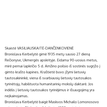
Skaistė VASILIAUSKAITĖ-DANČENKOVIENĖ
Bronislava Kerbelytė gimė 1935 metų sausio 27 dieną
Rečionyse, Ukmergės apskrityje. Eidama 90-uosius metus,
mirė pernai lapkričio 5 d. Amžino poilsio iš sostinės sugrįžo į
gimto krašto kapines. Kraštietė buvo įžymi lietuvių
tautosakininkė, viena iš svarbiausių lietuvių tautosakos
tyrinėtojų, habilituota humanitarinių mokslų daktarė. Jos
indėlis į lietuvių tautosakos tyrinėjimus ir išsaugojimą yra
neįkainojamas.
Bronislava Kerbelytė baigė Maskvos Michailo Lomonosovo