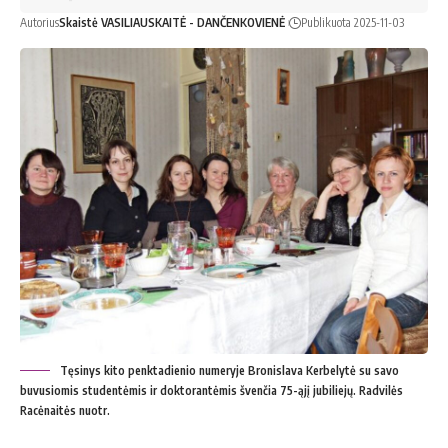
Autorius
Skaistė VASILIAUSKAITĖ - DANČENKOVIENĖ
Publikuota 2025-11-03
Tęsinys kito penktadienio numeryje Bronislava Kerbelytė su savo
buvusiomis studentėmis ir doktorantėmis švenčia 75-ąjį jubiliejų. Radvilės
Racėnaitės nuotr.