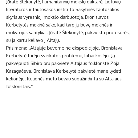
Jūratė Šlekonytė, humanitarinių mokslų daktarė, Lietuvių
literatūros ir tautosakos instituto Sakytinės tautosakos
skyriaus vyresnioji mokslo darbuotoja, Bronislavos
Kerbelytės mokinė sako, kad tarp jų buvę mokinės ir
mokytojos santykiai. Jūratė Šlekonytė, pakviesta profesorės,
su ja kartu keliavo į Altajų.
Prisimena: „Altajuje buvome ne ekspedicijoje. Bronislava
Kerbelytė turėjo sveikatos problemų, labai kosėjo. Ją
pakvėpuoti Sibiro oru pakvietė Altajaus folkloristė Zoja
Kazagačeva. Bronislava Kerbelytė pakvietė mane lydėti
kelionėje. Kelionės metu buvau supažindinta su Altajaus
folkloristais.“