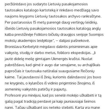
peržiūrėdavo jos sudaryto Lietuvių pasakojamosios
tautosakos katalogo kartoteką ir rinkdavo medžiagą savo
naujoms knygoms Lietuvių tautosakos archyvo rankraštyne.
Per pastaruosius 15 metų parengė daug vertingų leidinių,
išleido Lietuvių pasakojamosios tautosakos katalogą anglų
kalba prestižinėje Folkloro bičiulių draugijos serijoje Suomijos
mokslų akademijos leidykloje“, – dalijasi pašnekovė.
Bronislava Kerbelytė mėgdavo dalintis prisiminimais apie
vaikystę, studijų ir darbo metus, folkloro ekspedicijas. „Ji
jautė didelę meilę gimtajam Ukmergės kraštui. Nuolat
pabrėždavo, kad gimė ir augo dar senajame, su archajiškais
papročiais ir tautosaka natūraliai suaugusiame Rečionių
kaime. Tai jausdavosi iš žinių, kuriomis dalindavosi: jos buvo
ne knyginės, o kylančios iš vidinio prigimtinio žinojimo, iš
asmeninių vaikystės patirčių ir pajautų.
Profesorė yra minėjusi, kad jos senelė mokėjo užkalbėti ir tą
galią pagal tradiciją perdavė jai kaip jauniausiajai šeimos
narei. Tačiau užkalbant jos neteko stebėti. Kartą yra mane