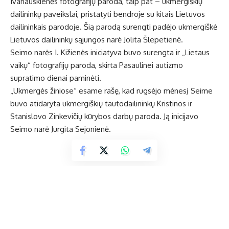
Ivanauskienės fotografijų paroda, taip pat – ukmergiškių
dailininkų paveikslai, pristatyti bendroje su kitais Lietuvos
dailininkais parodoje. Šią parodą surengti padėjo ukmergiškė
Lietuvos dailininkų sąjungos narė Jolita Šlepetienė.
Seimo narės I. Kižienės iniciatyva buvo surengta ir „Lietaus
vaikų“ fotografijų paroda, skirta Pasaulinei autizmo
supratimo dienai paminėti.
„Ukmergės žiniose“ esame rašę, kad rugsėjo mėnesį Seime
buvo atidaryta ukmergiškių tautodailininkų Kristinos ir
Stanislovo Zinkevičių kūrybos darbų paroda. Ją inicijavo
Seimo narė Jurgita Sejonienė.