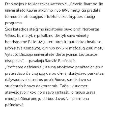
Etnologijos ir folkloristikos katedroje. „Beveik iškart po šio
universiteto Kaune atkūrimo, nuo 1990 metų, čia pradėta
formuoti ir etnologijos ir folkloristikos krypties studijų
programa.
Šios katedros steigimo iniciatorius buvo prof. Norbertas
Vėlius. Jis, matyt, ir prikalbino dėstyti savo vilnietę
bendradarbę iš Lietuvių literatūros ir tautosakos instituto
Bronislavą Kerbelytę, kuri nuo 1995 iki maždaug 2010 metų
Vytauto Didžiojo universitete dėstė įvairias tautosakos
disciplinas“, – pasakoja Radvilė Racėnaitė.
„Profesorė dažniausiai į Kauną atvykdavo penktadieniais ir
praleisdavo čia visą ilgą darbo dieną: skaitydavo paskaitas,
dalyvaudavo katedros posėdžiuose, susitikdavo su
studentais ir savo doktorantais. Tačiau visuomet
atsiveždavo ir kokį nors savo rankraštį, o radusi laisvą
minutę, būtinai prie jo darbuodavosi“, – prisimena
pašnekovė.