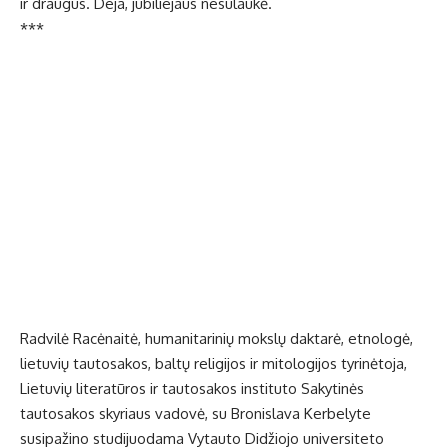
ir draugus. Deja, jubiliejaus nesulaukė.
***
Radvilė Racėnaitė, humanitarinių mokslų daktarė, etnologė,
lietuvių tautosakos, baltų religijos ir mitologijos tyrinėtoja,
Lietuvių literatūros ir tautosakos instituto Sakytinės
tautosakos skyriaus vadovė, su Bronislava Kerbelyte
susipažino studijuodama Vytauto Didžiojo universiteto