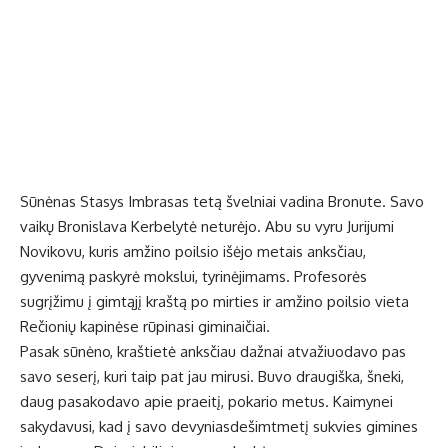
Sūnėnas Stasys Imbrasas tetą švelniai vadina Bronute. Savo
vaikų Bronislava Kerbelytė neturėjo. Abu su vyru Jurijumi
Novikovu, kuris amžino poilsio išėjo metais anksčiau,
gyvenimą paskyrė mokslui, tyrinėjimams. Profesorės
sugrįžimu į gimtąjį kraštą po mirties ir amžino poilsio vieta
Rečionių kapinėse rūpinasi giminaičiai.
Pasak sūnėno, kraštietė anksčiau dažnai atvažiuodavo pas
savo seserį, kuri taip pat jau mirusi. Buvo draugiška, šneki,
daug pasakodavo apie praeitį, pokario metus. Kaimynei
sakydavusi, kad į savo devyniasdešimtmetį sukvies gimines