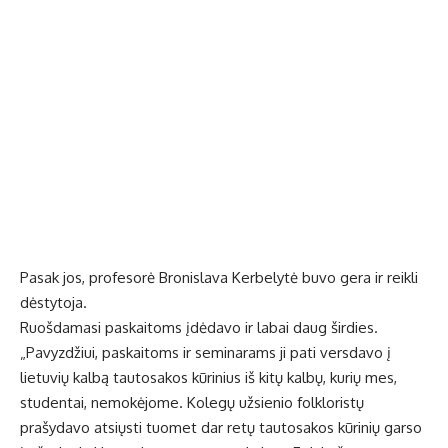
Pasak jos, profesorė Bronislava Kerbelytė buvo gera ir reikli
dėstytoja.
Ruošdamasi paskaitoms įdėdavo ir labai daug širdies.
„Pavyzdžiui, paskaitoms ir seminarams ji pati versdavo į
lietuvių kalbą tautosakos kūrinius iš kitų kalbų, kurių mes,
studentai, nemokėjome. Kolegų užsienio folkloristų
prašydavo atsiųsti tuomet dar retų tautosakos kūrinių garso