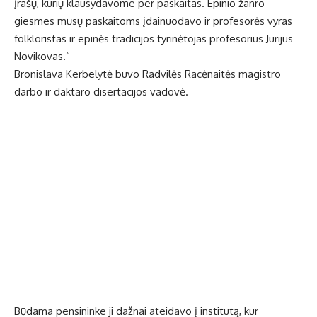
įrašų, kurių klausydavome per paskaitas. Epinio žanro
giesmes mūsų paskaitoms įdainuodavo ir profesorės vyras
folkloristas ir epinės tradicijos tyrinėtojas profesorius Jurijus
Novikovas.“
Bronislava Kerbelytė buvo Radvilės Racėnaitės magistro
darbo ir daktaro disertacijos vadovė.
Būdama pensininke ji dažnai ateidavo į institutą, kur