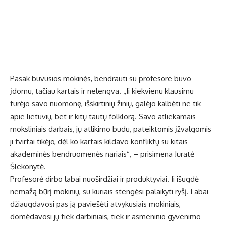
Pasak buvusios mokinės, bendrauti su profesore buvo
įdomu, tačiau kartais ir nelengva. „Ji kiekvienu klausimu
turėjo savo nuomonę, išskirtinių žinių, galėjo kalbėti ne tik
apie lietuvių, bet ir kitų tautų folklorą. Savo atliekamais
moksliniais darbais, jų atlikimo būdu, pateiktomis įžvalgomis
ji tvirtai tikėjo, dėl ko kartais kildavo konfliktų su kitais
akademinės bendruomenės nariais“, – prisimena Jūratė
Šlekonytė.
Profesorė dirbo labai nuoširdžiai ir produktyviai. Ji išugdė
nemažą būrį mokinių, su kuriais stengėsi palaikyti ryšį. Labai
džiaugdavosi pas ją paviešėti atvykusiais mokiniais,
domėdavosi jų tiek darbiniais, tiek ir asmeninio gyvenimo