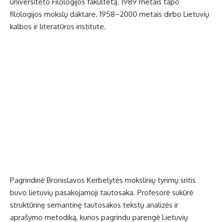
universiteto Filologijos fakultetą. 1989 metais tapo
filologijos mokslų daktare. 1958–2000 metais dirbo Lietuvių
kalbos ir literatūros institute.
Pagrindinė Bronislavos Kerbelytės mokslinių tyrimų sritis
buvo lietuvių pasakojamoji tautosaka. Profesorė sukūrė
struktūrinę semantinę tautosakos tekstų analizės ir
aprašymo metodiką, kurios pagrindu parengė Lietuvių