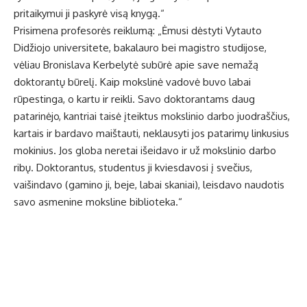
pritaikymui ji paskyrė visą knygą.“
Prisimena profesorės reiklumą: „Ėmusi dėstyti Vytauto
Didžiojo universitete, bakalauro bei magistro studijose,
vėliau Bronislava Kerbelytė subūrė apie save nemažą
doktorantų būrelį. Kaip mokslinė vadovė buvo labai
rūpestinga, o kartu ir reikli. Savo doktorantams daug
patarinėjo, kantriai taisė įteiktus mokslinio darbo juodraščius,
kartais ir bardavo maištauti, neklausyti jos patarimų linkusius
mokinius. Jos globa neretai išeidavo ir už mokslinio darbo
ribų. Doktorantus, studentus ji kviesdavosi į svečius,
vaišindavo (gamino ji, beje, labai skaniai), leisdavo naudotis
savo asmenine moksline biblioteka.“