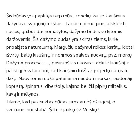
Šis būdas yra paplitęs tarp mūsų senelių, kai jie kiaušinius
dažydavo svogūnų lukštais. Tačiau norime jums atskleisti
naujus, galbūt dar nematytus, dažymo būdus su kitomis
daržovėmis. Šis dažymo būdas yra skirtas tiems, kurie
pripažįsta natūralumą. Margučių dažymui reikės: karštų, kietai
išvirtų, baltų kiaušinių ir norimos spalvos nuovirų, pvz. morkų.
Dažymo procesas – į pasiruoštas nuoviras dėkite kiaušinį ir
palikti jį 5 valandom, kad kiaušinio lukštas įsigertų natūralių
dažų. Nuoviroms ruošti patariama naudoti morkas, raudonąjį
kopūstą, špinatus, ciberžolę, kajano bei čili pipirų miltelius,
kavą ir mėlynes.
Tikime, kad pasirinktas būdas jums atneš džiugesį, o
svečiams nuostabą. Šiltų ir jaukių šv. Velykų !