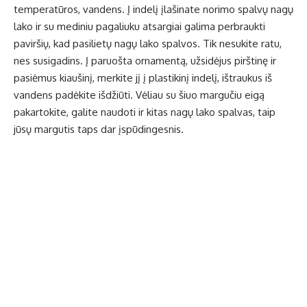
temperatūros, vandens. Į indelį įlašinate norimo spalvų nagų
lako ir su mediniu pagaliuku atsargiai galima perbraukti
paviršių, kad pasilietų nagų lako spalvos. Tik nesukite ratu,
nes susigadins. Į paruošta ornamentą, užsidėjus pirštinę ir
pasiėmus kiaušinį, merkite jį į plastikinį indelį, ištraukus iš
vandens padėkite išdžiūti. Vėliau su šiuo margučiu eigą
pakartokite, galite naudoti ir kitas nagų lako spalvas, taip
jūsų margutis taps dar įspūdingesnis.