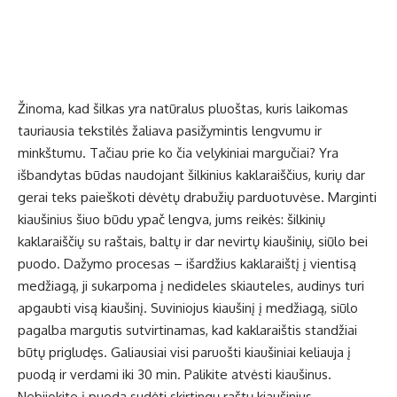
Žinoma, kad šilkas yra natūralus pluoštas, kuris laikomas
tauriausia tekstilės žaliava pasižymintis lengvumu ir
minkštumu. Tačiau prie ko čia velykiniai margučiai? Yra
išbandytas būdas naudojant šilkinius kaklaraiščius, kurių dar
gerai teks paieškoti dėvėtų drabužių parduotuvėse. Marginti
kiaušinius šiuo būdu ypač lengva, jums reikės: šilkinių
kaklaraiščių su raštais, baltų ir dar nevirtų kiaušinių, siūlo bei
puodo. Dažymo procesas – išardžius kaklaraištį į vientisą
medžiagą, ji sukarpoma į nedideles skiauteles, audinys turi
apgaubti visą kiaušinį. Suviniojus kiaušinį į medžiagą, siūlo
pagalba margutis sutvirtinamas, kad kaklaraištis standžiai
būtų prigludęs. Galiausiai visi paruošti kiaušiniai keliauja į
puodą ir verdami iki 30 min. Palikite atvėsti kiaušinus.
Nebijokite į puodą sudėti skirtingų raštų kiaušinius,