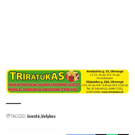
TAGGED:
šventė
Velykos