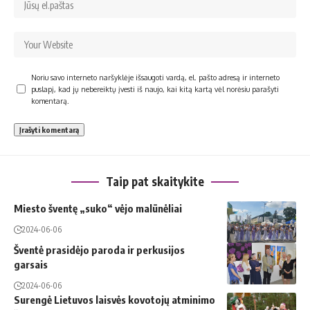
Noriu savo interneto naršyklėje išsaugoti vardą, el. pašto adresą ir interneto
puslapį, kad jų nebereiktų įvesti iš naujo, kai kitą kartą vėl norėsiu parašyti
komentarą.
Taip pat skaitykite
Miesto šventę „suko“ vėjo malūnėliai
2024-06-06
Šventė prasidėjo paroda ir perkusijos
garsais
2024-06-06
Surengė Lietuvos laisvės kovotojų atminimo