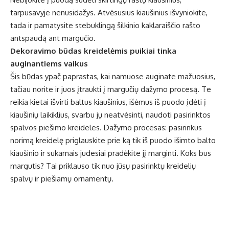
tarpusavyje nenusidažys. Atvėsusius kiaušinius išvyniokite,
tada ir pamatysite stebuklingą šilkinio kaklaraiščio rašto
antspaudą ant margučio.
Dekoravimo būdas kreidelėmis puikiai tinka
auginantiems vaikus
Šis būdas ypač paprastas, kai namuose auginate mažuosius,
tačiau norite ir juos įtraukti į margučių dažymo procesą. Te
reikia kietai išvirti baltus kiaušinius, išėmus iš puodo įdėti į
kiaušinių laikiklius, svarbu jų neatvėsinti, naudoti pasirinktos
spalvos piešimo kreideles. Dažymo procesas: pasirinkus
norimą kreidelę priglauskite prie ką tik iš puodo išimto balto
kiaušinio ir sukamais judesiai pradėkite jį marginti. Koks bus
margutis? Tai priklauso tik nuo jūsų pasirinktų kreidelių
spalvų ir piešiamų ornamentų.