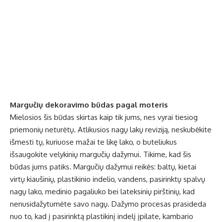
Margučių dekoravimo būdas pagal moteris
Mielosios šis būdas skirtas kaip tik jums, nes vyrai tiesiog
priemonių neturėtų. Atlikusios nagų lakų reviziją, neskubėkite
išmesti tų, kuriuose mažai te likę lako, o buteliukus
išsaugokite velykinių margučių dažymui. Tikime, kad šis
būdas jums patiks. Margučių dažymui reikės: baltų, kietai
virtų kiaušinių, plastikinio indelio, vandens, pasirinktų spalvų
nagų lako, medinio pagaliuko bei lateksinių pirštinių, kad
nenusidažytumėte savo nagų. Dažymo procesas prasideda
nuo to, kad į pasirinktą plastikinį indelį įpilate, kambario