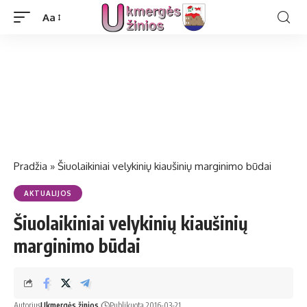
Aa
Pradžia
»
Šiuolaikiniai velykinių kiaušinių marginimo būdai
AKTUALIJOS
Šiuolaikiniai velykinių kiaušinių
marginimo būdai
Autorius
Ukmergės žinios
Publikuota 2016-03-21