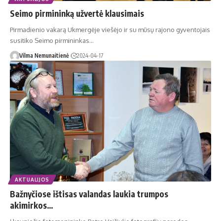
Seimo pirmininką užvertė klausimais
Pirmadienio vakarą Ukmergėje viešėjo ir su mūsų rajono gyventojais
susitiko Seimo pirmininkas…
Vilma Nemunaitienė
2024-04-17
AKTUALIJOS
Bažnyčiose ištisas valandas laukia trumpos
akimirkos…