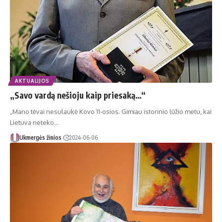
AKTUALIJOS
„Savo vardą nešioju kaip priesaką…“
„Mano tėvai nesulaukė Kovo 11-osios. Gimiau istorinio lūžio metu, kai
Lietuva neteko…
Ukmergės žinios
2024-06-06