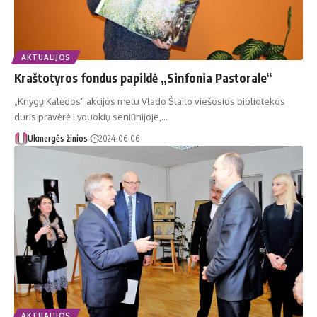
AKTUALIJOS
Kraštotyros fondus papildė „Sinfonia Pastorale“
„Knygų Kalėdos“ akcijos metu Vlado Šlaito viešosios bibliotekos
duris pravėrė Lyduokių seniūnijoje,…
Ukmergės žinios
2024-06-06
AKTUALIJOS