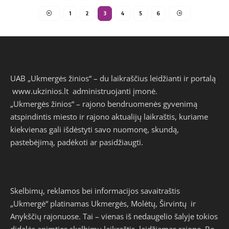
1
2
3
4
5
6
UAB „Ukmergės žinios“ – du laikraščius leidžianti ir portalą
www.ukzinios.lt
administruojanti įmonė.
„Ukmergės žinios“ – rajono bendruomenės gyvenimą
atspindintis miesto ir rajono aktualijų laikraštis, kuriame
kiekvienas gali išdėstyti savo nuomonę, skundą,
pastebėjimą, padėkoti ar pasidžiaugti.
Skelbimų, reklamos bei informacijos savaitraštis
„Ukmergė“ platinamas Ukmergės, Molėtų, Širvintų ir
Anykščių rajonuose. Tai – vienas iš nedaugelio šalyje tokios
didelės apimties skelbimų laikraštis, leidžiamas rajone. Be