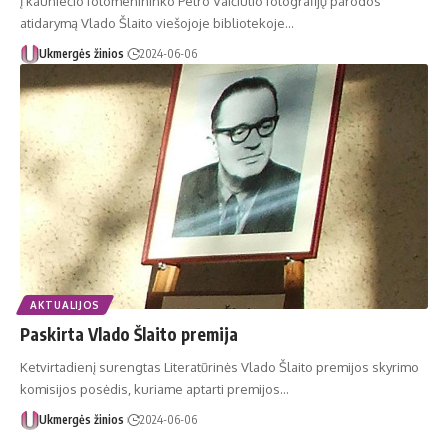
Į kauniečio fotomenininko Petro Vaičiulio fotografijų parodos
atidarymą Vlado Šlaito viešojoje bibliotekoje…
Ukmergės žinios
2024-06-06
AKTUALIJOS
Paskirta Vlado Šlaito premija
Ketvirtadienį surengtas Literatūrinės Vlado Šlaito premijos skyrimo
komisijos posėdis, kuriame aptarti premijos…
Ukmergės žinios
2024-06-06