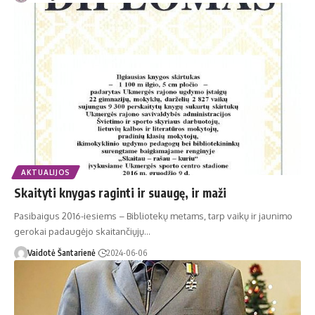
AKTUALIJOS
Skaityti knygas raginti ir suaugę, ir maži
Pasibaigus 2016-iesiems – Bibliotekų metams, tarp vaikų ir jaunimo
gerokai padaugėjo skaitančiųjų…
Vaidotė Šantarienė
2024-06-06