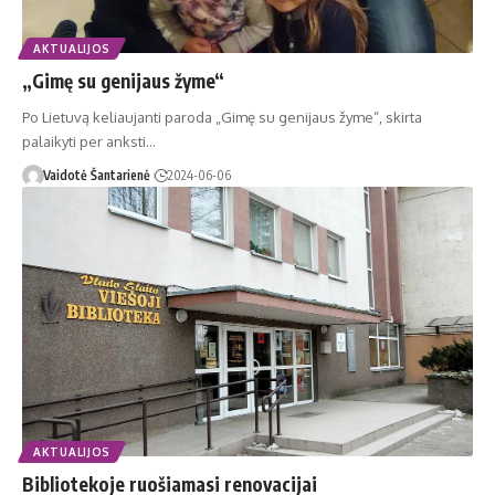
AKTUALIJOS
„Gimę su genijaus žyme“
Po Lietuvą keliaujanti paroda „Gimę su genijaus žyme“, skirta
palaikyti per anksti…
Vaidotė Šantarienė
2024-06-06
AKTUALIJOS
Bibliotekoje ruošiamasi renovacijai