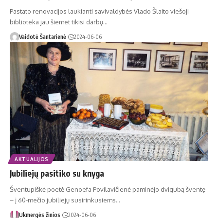
Pastato renovacijos laukianti savivaldybės Vlado Šlaito viešoji
biblioteka jau šiemet tikisi darbų…
Vaidotė Šantarienė
2024-06-06
AKTUALIJOS
Jubiliejų pasitiko su knyga
Šventupiškė poetė Genoefa Povilavičienė paminėjo dvigubą šventę
– į 60-mečio jubiliejų susirinkusiems…
Ukmergės žinios
2024-06-06