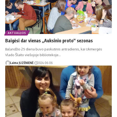
AKTUALIJOS
Baigėsi dar vienas „Auksinio proto“ sezonas
Balandžio 25 diena buvo paskutinis antradienis, kai Ukmergės
Vlado Šlaito viešojoje bibliotekoje…
Laima JUZĖNIENĖ
2024-06-06