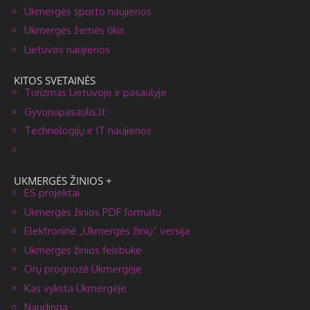
Ukmergės sporto naujienos
Ukmergės žemės ūkis
Lietuvos naujienos
KITOS SVETAINĖS
Turizmas Lietuvoje ir pasaulyje
Gyvunupasaulis.lt
Technologijų ir IT naujienos
UKMERGĖS ŽINIOS +
ES projektai
Ukmergės žinios PDF formatu
Elektroninė „Ukmergės žinių” versija
Ukmergės žinios feisbuke
Orų prognozė Ukmergėje
Kas vyksta Ukmergėje
Naudinga