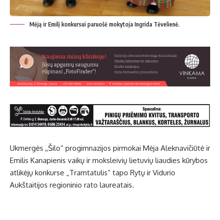
Mėją ir Emilį konkursui paruošė mokytoja Ingrida Tėvelienė.
Ukmergės ,,Šilo“ progimnazijos pirmokai Mėja Aleknavičiūtė ir
Emilis Kanapienis vaikų ir moksleivių lietuvių liaudies kūrybos
atlikėjų konkurse „Tramtatulis“ tapo Rytų ir Vidurio
Aukštaitijos regioninio rato laureatais.