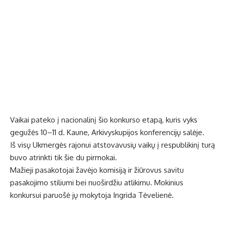
Vaikai pateko į nacionalinį šio konkurso etapą, kuris vyks
gegužės 10–11 d. Kaune, Arkivyskupijos konferencijų salėje.
Iš visų Ukmergės rajonui atstovavusių vaikų į respublikinį turą
buvo atrinkti tik šie du pirmokai.
Mažieji pasakotojai žavėjo komisiją ir žiūrovus savitu
pasakojimo stiliumi bei nuoširdžiu atlikimu. Mokinius
konkursui paruošė jų mokytoja Ingrida Tėvelienė.