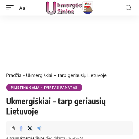
Aa
Pradžia
»
Ukmergiškiai – tarp geriausių Lietuvoje
PILIETINĖ GALIA - TVIRTAS PAMATAS
Ukmergiškiai – tarp geriausių
Lietuvoje
Autorius
Ukmergės žinios
Publikuota 2025-04-28