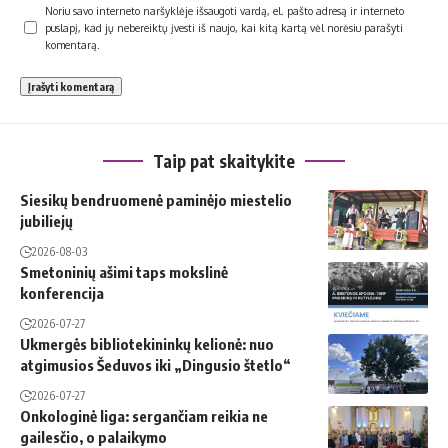
Noriu savo interneto naršyklėje išsaugoti vardą, el. pašto adresą ir interneto
puslapį, kad jų nebereiktų įvesti iš naujo, kai kitą kartą vėl norėsiu parašyti
komentarą.
Taip pat skaitykite
Siesikų bendruomenė paminėjo miestelio
jubiliejų
2026-08-03
Smetoninių ašimi taps mokslinė
konferencija
2026-07-27
Ukmergės bibliotekininkų kelionė: nuo
atgimusios Šeduvos iki „Dingusio štetlo“
2026-07-27
Onkologinė liga: sergančiam reikia ne
gailesčio, o palaikymo