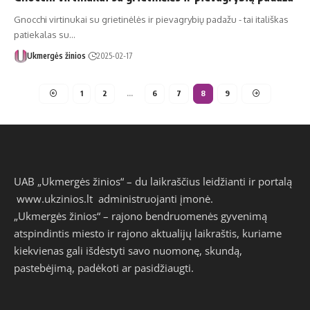
Gnocchi virtinukai su grietinėlės ir pievagrybių padažu - tai itališkas
patiekalas su…
Ukmergės žinios
2025-02-17
1
2
…
6
7
8
9
UAB „Ukmergės žinios“ – du laikraščius leidžianti ir portalą
www.ukzinios.lt
administruojanti įmonė.
„Ukmergės žinios“ – rajono bendruomenės gyvenimą
atspindintis miesto ir rajono aktualijų laikraštis, kuriame
kiekvienas gali išdėstyti savo nuomonę, skundą,
pastebėjimą, padėkoti ar pasidžiaugti.