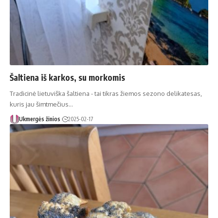
Šaltiena iš karkos, su morkomis
Tradicinė lietuviška šaltiena - tai tikras žiemos sezono delikatesas,
kuris jau šimtmečius…
Ukmergės žinios
2025-02-17