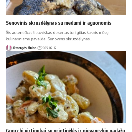
Senovinis skruzdėlynas su medumi ir aguonomis
Šis autentiškas lietuviškas desertas turi gilias šaknis mūsų
kulinariniame pavelde. Senovinis skruzdėlynas…
Ukmergės žinios
2025-02-17
Gnocchi virtinukai su grietinėlės ir pievagrybių padažu