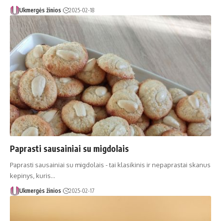
Ukmergės žinios
2025-02-18
Paprasti sausainiai su migdolais
Paprasti sausainiai su migdolais - tai klasikinis ir nepaprastai skanus
kepinys, kuris…
Ukmergės žinios
2025-02-17