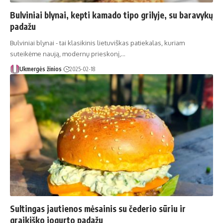
Bulviniai blynai, kepti kamado tipo grilyje, su baravykų
padažu
Bulviniai blynai - tai klasikinis lietuviškas patiekalas, kuriam
suteikėme naują, modernų prieskonį,…
Ukmergės žinios
2025-02-18
Sultingas jautienos mėsainis su čederio sūriu ir
graikiško jogurto padažu