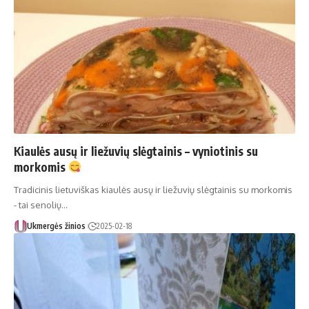
Kiaulės ausų ir liežuvių slėgtainis – vyniotinis su
morkomis
Tradicinis lietuviškas kiaulės ausų ir liežuvių slėgtainis su morkomis
- tai senolių…
Ukmergės žinios
2025-02-18