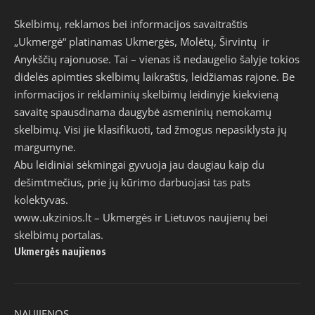
Skelbimų, reklamos bei informacijos savaitraštis
„Ukmergė“ platinamas Ukmergės, Molėtų, Širvintų ir
Anykščių rajonuose. Tai – vienas iš nedaugelio šalyje tokios
didelės apimties skelbimų laikraštis, leidžiamas rajone. Be
informacijos ir reklaminių skelbimų leidinyje kiekvieną
savaitę spausdinama daugybė asmeninių nemokamų
skelbimų. Visi jie klasifikuoti, tad žmogus nepasiklysta jų
margumyne.
Abu leidiniai sėkmingai gyvuoja jau daugiau kaip du
dešimtmečius, prie jų kūrimo darbuojasi tas pats
kolektyvas.
www.ukzinios.lt
– Ukmergės ir Lietuvos naujienų bei
skelbimų portalas.
Ukmergės naujienos
NAUJIENOS