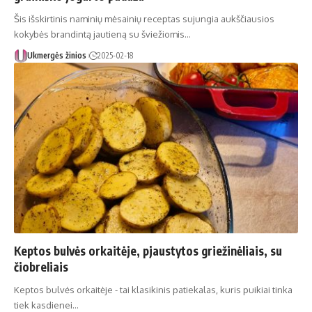
Šis išskirtinis naminių mėsainių receptas sujungia aukščiausios
kokybės brandintą jautieną su šviežiomis…
Ukmergės žinios
2025-02-18
Keptos bulvės orkaitėje, pjaustytos griežinėliais, su
čiobreliais
Keptos bulvės orkaitėje - tai klasikinis patiekalas, kuris puikiai tinka
tiek kasdienei…